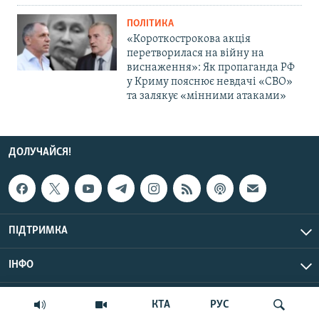
ПОЛІТИКА
«Короткострокова акція
перетворилася на війну на
виснаження»: Як пропаганда РФ
у Криму пояснює невдачі «СВО»
та залякує «мінними атаками»
ДОЛУЧАЙСЯ!
ПІДТРИМКА
ІНФО
© Крим.Реалії, 2026 | Усі права застережено.
КТА
РУС