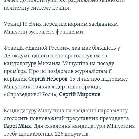
зміни до Конституції, які радикально змінюють
політичну систему країни.
Уранці 16 січня перед пленарним засіданням
Мішустін зустрівся з фракціями.
Фракція «Единой России», яка має більшість у
Держдумі, одноголосно проголосувала за
кандидатуру Михайла Мішустіна на посаду
прем’єра. Про це повідомив журналістам її
керівник
Сергій Неверов
. 15 січня про підтримку
Мішустина заявив лідер іншої фракції,
«Справедливої Росії»,
Сергій Миронов
.
Кандидатуру Мішустіна на засіданні парламенту
оголосить повноважний представник президента
Гаррі Мінх
. Для схвалення кандидатури Мішустина
треба щонайменше 226 депутатів.