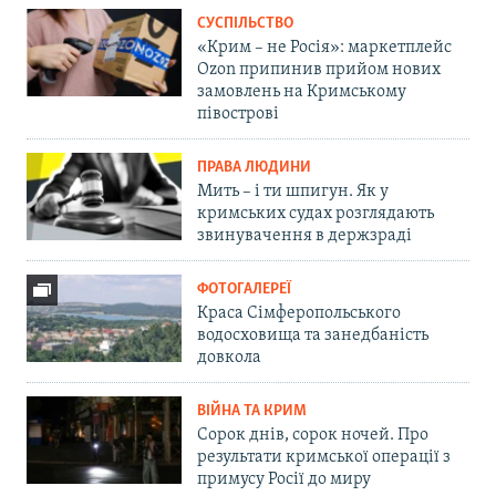
СУСПІЛЬСТВО
«Крим – не Росія»: маркетплейс
Ozon припинив прийом нових
замовлень на Кримському
півострові
ПРАВА ЛЮДИНИ
Мить – і ти шпигун. Як у
кримських судах розглядають
звинувачення в держзраді
ФОТОГАЛЕРЕЇ
Краса Сімферопольського
водосховища та занедбаність
довкола
ВІЙНА ТА КРИМ
Сорок днів, сорок ночей. Про
результати кримської операції з
примусу Росії до миру