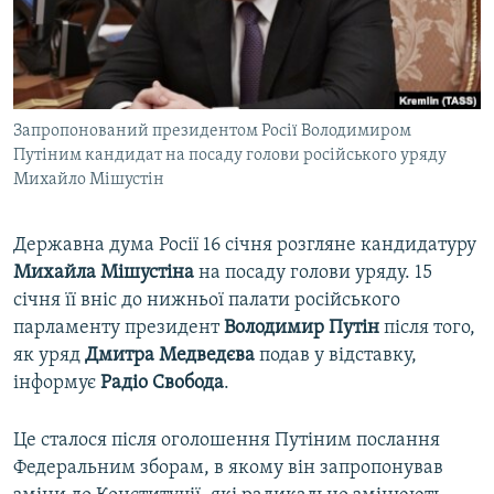
ВІДЕОУРОКИ «ELIFBE»
Русский
СВІДЧЕННЯ ОКУПАЦІЇ
Qırımtatar
УКРАЇНСЬКА ПРОБЛЕМА КРИМУ
Запропонований президентом Росії Володимиром
ДОЛУЧАЙСЯ!
ІНФОГРАФІКА
Путіним кандидат на посаду голови російського уряду
Михайло Мішустін
Усі сайти RFE/RL
Державна дума Росії 16 січня розгляне кандидатуру
Михайла Мішустіна
на посаду голови уряду. 15
січня її вніс до нижньої палати російського
парламенту президент
Володимир Путін
після того,
як уряд
Дмитра Медведєва
подав у відставку,
інформує
Радіо Свобода
.
Це сталося після оголошення Путіним послання
Федеральним зборам, в якому він запропонував