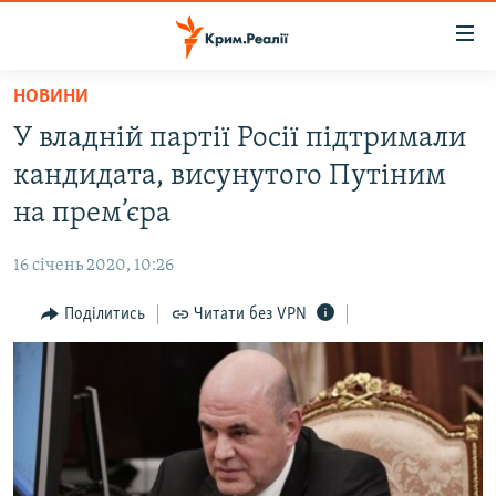
Доступність
посилання
Перейти
НОВИНИ
до
НОВИНИ
У владній партії Росії підтримали
основного
ВОДА.КРИМ
матеріалу
кандидата, висунутого Путіним
ВІДЕО ТА ФОТО
Перейти
на прем’єра
до
ПОЛІТИКА
основної
16 січень 2020, 10:26
БЛОГИ
навігації
Перейти
Поділитись
Читати без VPN
ПОГЛЯД
до
ІНТЕРВ'Ю
пошуку
ВСЕ ЗА ДЕНЬ
СПЕЦПРОЕКТИ
ЯК ОБІЙТИ БЛОКУВАННЯ
ДЕПОРТАЦІЯ