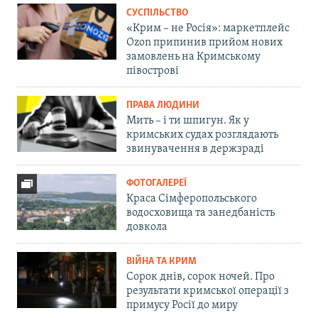
СУСПІЛЬСТВО
«Крим – не Росія»: маркетплейс
Ozon припинив прийом нових
замовлень на Кримському
півострові
ПРАВА ЛЮДИНИ
Мить – і ти шпигун. Як у
кримських судах розглядають
звинувачення в держзраді
ФОТОГАЛЕРЕЇ
Краса Сімферопольського
водосховища та занедбаність
довкола
ВІЙНА ТА КРИМ
Сорок днів, сорок ночей. Про
результати кримської операції з
примусу Росії до миру