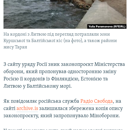
ВІДЕОУРОКИ «ELIFBE»
Русский
СВІДЧЕННЯ ОКУПАЦІЇ
Qırımtatar
УКРАЇНСЬКА ПРОБЛЕМА КРИМУ
На кордоні з Литвою під перегляд потрапляли зони
ДОЛУЧАЙСЯ!
ІНФОГРАФІКА
Куршської та Балтійської кіс (на фото), а також райони
мису Таран
Усі сайти RFE/RL
З сайту уряду Росії зник законопроєкт Міністерства
оборони, який пропонував односторонню зміну
Росією її кордонів із Фінляндією, Естонією та
Литвою у Балтійському морі.
Як повідомляє російська служба
Радіо Свобода
, на
сайті
archive.is
залишилася збережена копія опису
законопроєкту, який запропонувало Міноборони.