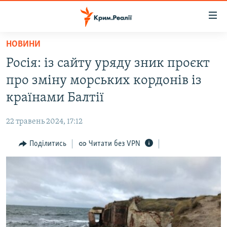
Доступність
посилання
Перейти
НОВИНИ
до
НОВИНИ
Росія: із сайту уряду зник проєкт
основного
ВОДА.КРИМ
матеріалу
про зміну морських кордонів із
ВІДЕО ТА ФОТО
Перейти
країнами Балтії
до
ПОЛІТИКА
основної
22 травень 2024, 17:12
БЛОГИ
навігації
Перейти
Поділитись
Читати без VPN
ПОГЛЯД
до
ІНТЕРВ'Ю
пошуку
ВСЕ ЗА ДЕНЬ
СПЕЦПРОЕКТИ
ЯК ОБІЙТИ БЛОКУВАННЯ
ДЕПОРТАЦІЯ