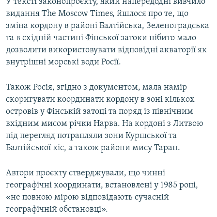
У тексті законопроєкту, який напередодні вивчило
видання The Moscow Times, йшлося про те, що
зміна кордону в районі Балтійська, Зеленоградська
та в східній частині Фінської затоки нібито мало
дозволити використовувати відповідні акваторії як
внутрішні морські води Росії.
Також Росія, згідно з документом, мала намір
скоригувати координати кордону в зоні кількох
островів у Фінській затоці та поряд із північним
вхідним мисом річки Нарва. На кордоні з Литвою
під перегляд потрапляли зони Куршської та
Балтійської кіс, а також райони мису Таран.
Автори проєкту стверджували, що чинні
географічні координати, встановлені у 1985 році,
«не повною мірою відповідають сучасній
географічній обстановці».