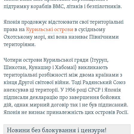
підтримку кораблів ВМС, літаків і безпілотників.
Японія продовжує відстоювати свої територіальні
права на
Курильські острови
в сусідньому
Охотському морі, які вона називає Північними
територіями.
Чотири острови Курильської гряди (Ітуруп,
Шикотан, Кунашир і Хабомаї) викликають
територіальні розбіжності між двома країнами з
кінця Другої світової війни. Тоді Радянський Союз
анексував ці території. У 1956 році СРСР і Японія
підписали декларацію про завершення бойових
дій, однак мирний договір так і не був підписаний.
Японія не визнає приналежність цих островів Росії.
Новини без блокування і цензури!