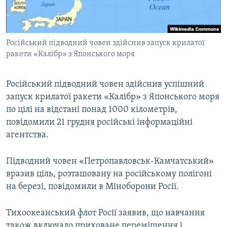
ВІДЕОУРОКИ «ELIFBE»
Русский
СВІДЧЕННЯ ОКУПАЦІЇ
Qırımtatar
Російський підводний човен здійснив запуск крилатої
УКРАЇНСЬКА ПРОБЛЕМА КРИМУ
ракети «Калібр» з Японського моря
ДОЛУЧАЙСЯ!
ІНФОГРАФІКА
Російський підводний човен здійснив успішний
запуск крилатої ракети «Калібр» з Японського моря
по цілі на відстані понад 1000 кілометрів,
Усі сайти RFE/RL
повідомили 21 грудня російські інформаційні
агентства.
Підводний човен «Петропавловськ-Камчатський»
вразив ціль, розташовану на російському полігоні
на березі, повідомили в Міноборони Росії.
Тихоокеанський флот Росії заявив, що навчання
також включало приховане переміщення і