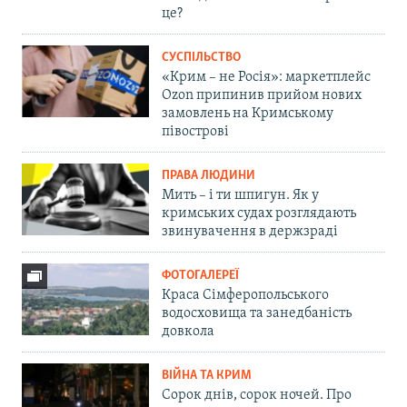
це?
СУСПІЛЬСТВО
«Крим – не Росія»: маркетплейс
Ozon припинив прийом нових
замовлень на Кримському
півострові
ПРАВА ЛЮДИНИ
Мить – і ти шпигун. Як у
кримських судах розглядають
звинувачення в держзраді
ФОТОГАЛЕРЕЇ
Краса Сімферопольського
водосховища та занедбаність
довкола
ВІЙНА ТА КРИМ
Сорок днів, сорок ночей. Про