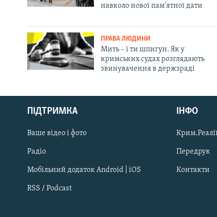
навколо нової пам'ятної дати
ПРАВА ЛЮДИНИ
Мить – і ти шпигун. Як у
кримських судах розглядають
звинувачення в держзраді
Русский
ПІДТРИМКА
ІНФО
Qırımtatar
Ваше відео і фото
Крим.Реалії
ДОЛУЧАЙСЯ!
Радіо
Передрук
Мобільний додаток Android | iOS
Контакти
RSS / Podcast
Усі сайти RFE/RL