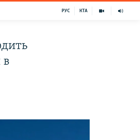
РУС
КТА
одить
 в