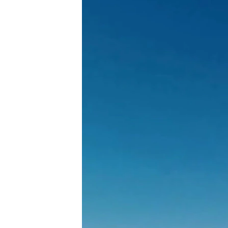
ВІДЕОУРОКИ «ELIFBE»
СВІДЧЕННЯ ОКУПАЦІЇ
УКРАЇНСЬКА ПРОБЛЕМА КРИМУ
ІНФОГРАФІКА