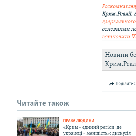
Роскомнагляд
Крим.Реалії
.
дзеркального
основними п
встановити
V
Новини бе
Крим.Реал
Поділитис
Читайте також
ПРАВА ЛЮДИНИ
«Крим – єдиний регіон, де
українці – меншість»: дискусія