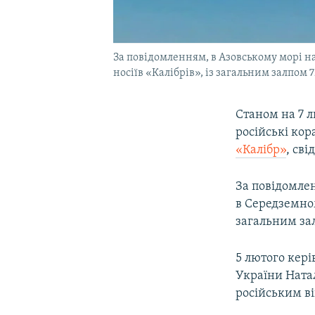
За повідомленням, в Азовському морі на 
носіїв «Калібрів», із загальним залпом 
Станом на 7 л
російські кор
«Калібр»
, сві
За повідомлен
в Середземному
загальним за
5 лютого кер
України Ната
російським в