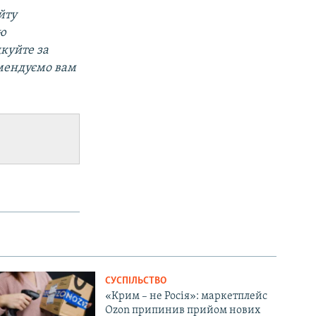
йту
ою
дкуйте за
мендуємо вам
СУСПІЛЬСТВО
«Крим – не Росія»: маркетплейс
Ozon припинив прийом нових