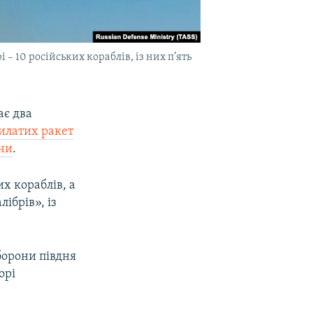
– 10 російських кораблів, із них п’ять
ає два
илатих ракет
їни
.
х кораблів, а
лібрів», із
борони півдня
орі