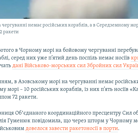
чергуванні немає російських кораблів, а в Середземному морі 
72 ракети
ютого в Чорному морі на бойовому чергуванні перебув
аблі, серед них уже п’ятий день поспіль немає носіїв
кр
дчать
дані Військово-морських сил Збройних сил Укра
ням, в Азовському морі на чергуванні немає російськи
 морі – 10 російських кораблів, із них п’ять носіїв «Ка
лпом 72 ракети.
івниця Обʼєднаного координаційного пресцентру Сил о
лія Гуменюк повідомила, що через шторм у Чорному м
ійськовим
довелося завести ракетоносії в порти
.