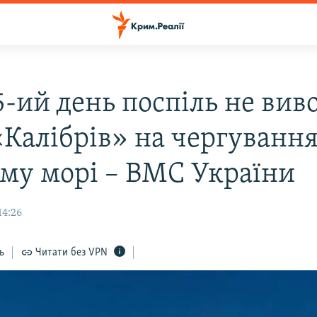
5-ий день поспіль не вив
«Калібрів» на чергування
му морі – ВМС України
14:26
ь
Читати без VPN