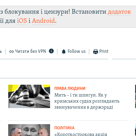
з блокування і цензури! Встановити
додаток
ії для
iOS
і
Android
.
ь
Читати без VPN
Follow us
Print
ПРАВА ЛЮДИНИ
Мить – і ти шпигун. Як у
кримських судах розглядають
звинувачення в держзраді
ПОЛІТИКА
«Короткострокова акція