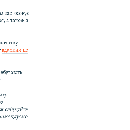
м застосовує
я, а також з
 початку
т
вдарили по
ребувають
т.
йту
ою
ож слідкуйте
екомендуємо