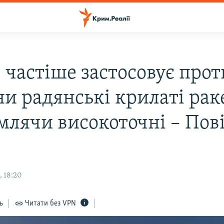
 частіше застосовує прот
ни радянські крилаті рак
млячи високоточні – Пов
, 18:20
ь
Читати без VPN