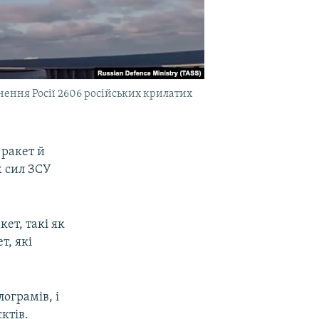
ення Росії 2606 російських крилатих
 ракет й
х сил ЗСУ
ет, такі як
т, які
ограмів, і
ктів.