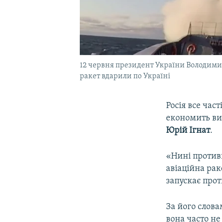
12 червня президент України Володимир
ракет вдарили по Україні
Росія все час
економить ви
Юрій Ігнат
.
«Нині противн
авіаційна рак
запускає прот
За його слова
вона часто не