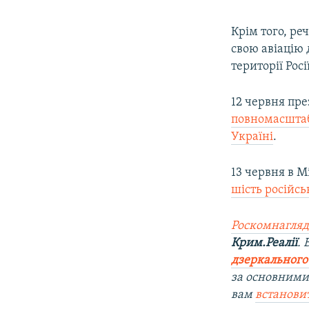
Крім того, ре
свою авіацію 
території Росії
12 червня пр
повномасштаб
Україні
.
13 червня в 
шість російсь
Роскомнагляд
Крим.Реалії
.
дзеркального
за основними
вам
встанови