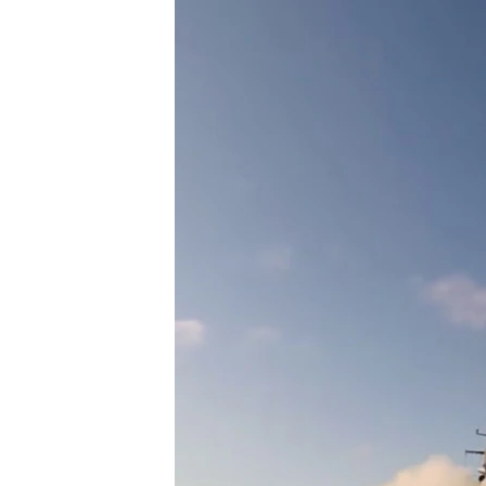
ВІДЕОУРОКИ «ELIFBE»
СВІДЧЕННЯ ОКУПАЦІЇ
УКРАЇНСЬКА ПРОБЛЕМА КРИМУ
ІНФОГРАФІКА