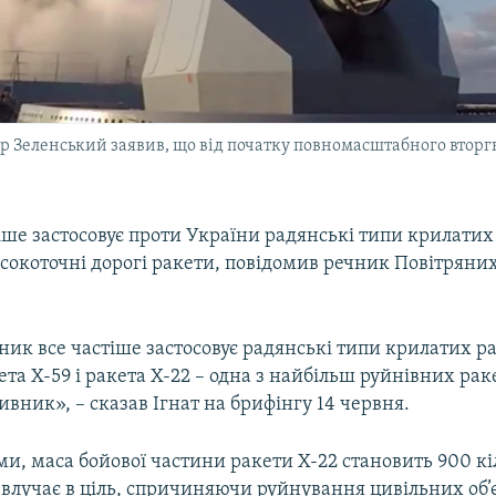
 Зеленський заявив, що від початку повномасштабного вторгн
тіше застосовує проти України радянські типи крилатих
сокоточні дорогі ракети, повідомив речник Повітряни
ик все частіше застосовує радянські типи крилатих рак
ета Х-59 і ракета Х-22 – одна з найбільш руйнівних раке
ивник», – сказав Ігнат на брифінгу 14 червня.
ми, маса бойової частини ракети Х-22 становить 900 кіл
 влучає в ціль, спричиняючи руйнування цивільних об’є