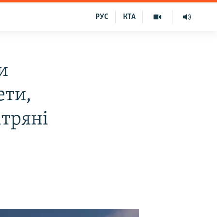
РУС
КТА
и
ети,
ітряні