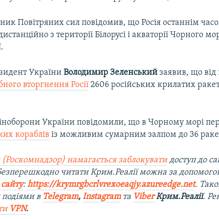
чник Повітряних сил повідомив, що Росія останнім часо
дистанційно з території Білорусі і акваторії Чорного мор
.
езидент України
Володимир Зеленський
заявив, що від
ного вторгнення Росії
2606 російських крилатих раке
Міноборони України повідомили, що в Чорному морі пе
ких кораблів
із можливим сумарним залпом до 36 раке
 (Роскомнадзор) намагається заблокувати
доступ до са
 Безперешкодно читати Крим.Реалії можна за допомог
 сайту
:
https://krymrgbcrlvrexoeaqjy.azureedge.net
. Так
 подіями в
Telegram
,
Instagram
та
Viber
Крим.Реалії
. Р
ти
VPN
.