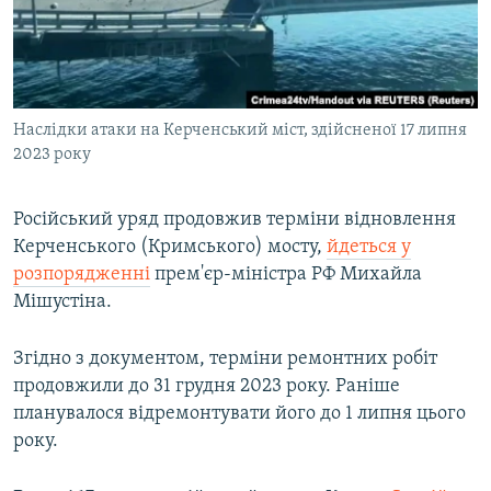
ВІДЕОУРОКИ «ELIFBE»
Русский
СВІДЧЕННЯ ОКУПАЦІЇ
Qırımtatar
УКРАЇНСЬКА ПРОБЛЕМА КРИМУ
Наслідки атаки на Керченський міст, здійсненої 17 липня
ДОЛУЧАЙСЯ!
ІНФОГРАФІКА
2023 року
Російський уряд продовжив терміни відновлення
Усі сайти RFE/RL
Керченського (Кримського) мосту,
йдеться у
розпорядженні
прем'єр-міністра РФ Михайла
Мішустіна.
Згідно з документом, терміни ремонтних робіт
продовжили до 31 грудня 2023 року. Раніше
планувалося відремонтувати його до 1 липня цього
року.