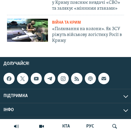
у Криму пояснює невдачі «СВО»
та залякує «мінними атаками»
ВІЙНА ТА КРИМ
«Полювання на колони». Як ЗСУ
ріжуть військову логістику Росії в
Криму
ДОЛУЧАЙСЯ!
ПІДТРИМКА
ІНФО
© Крим.Реалії, 2026 | Усі права застережено.
КТА
РУС