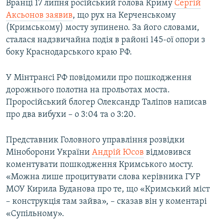
Вранці 17 липня російський голова Криму
Сергій
Аксьонов заявив
, що рух на Керченському
(Кримському) мосту зупинено. За його словами,
сталася надзвичайна подія в районі 145-ої опори з
боку Краснодарського краю РФ.
У Мінтрансі РФ повідомили про пошкодження
дорожнього полотна на прольотах моста.
Проросійський блогер Олександр Таліпов написав
про два вибухи – о 3:04 та о 3:20.
Представник Головного управління розвідки
Міноборони України
Андрій Юсов
відмовився
коментувати пошкодження Кримського мосту.
«Можна лише процитувати слова керівника ГУР
МОУ Кирила Буданова про те, що «Кримський міст
– конструкція там зайва», – сказав він у коментарі
«Супільному».