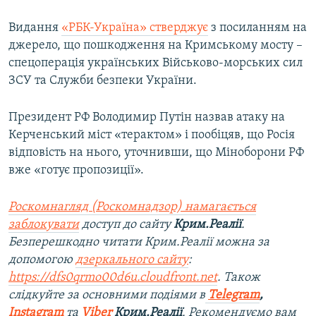
Видання
«РБК-Україна» стверджує
з посиланням на
джерело, що пошкодження на Кримському мосту –
спецоперація українських Військово-морських сил
ЗСУ та Служби безпеки України.
Президент РФ Володимир Путін назвав атаку на
Керченський міст «терактом» і пообіцяв, що Росія
відповість на нього, уточнивши, що Міноборони РФ
вже «готує пропозиції».
Роскомнагляд (Роскомнадзор) намагається
заблокувати
доступ до сайту
Крим.Реалії
.
Безперешкодно читати Крим.Реалії можна за
допомогою
дзеркального сайту
:
https://dfs0qrmo00d6u.cloudfront.net
. Також
слідкуйте за основними подіями в
Telegram
,
Instagram
та
Viber
Крим.Реалії
. Рекомендуємо вам