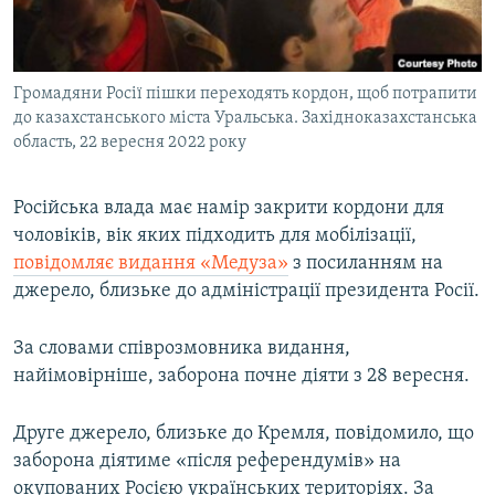
ВІДЕОУРОКИ «ELIFBE»
Русский
СВІДЧЕННЯ ОКУПАЦІЇ
Qırımtatar
Громадяни Росії пішки переходять кордон, щоб потрапити
УКРАЇНСЬКА ПРОБЛЕМА КРИМУ
до казахстанського міста Уральська. Західноказахстанська
ДОЛУЧАЙСЯ!
ІНФОГРАФІКА
область, 22 вересня 2022 року
Російська влада має намір закрити кордони для
чоловіків, вік яких підходить для мобілізації,
Усі сайти RFE/RL
повідомляє видання «Медуза»
з посиланням на
джерело, близьке до адміністрації президента Росії.
За словами співрозмовника видання,
найімовірніше, заборона почне діяти з 28 вересня.
Друге джерело, близьке до Кремля, повідомило, що
заборона діятиме «після референдумів» на
окупованих Росією українських територіях. За