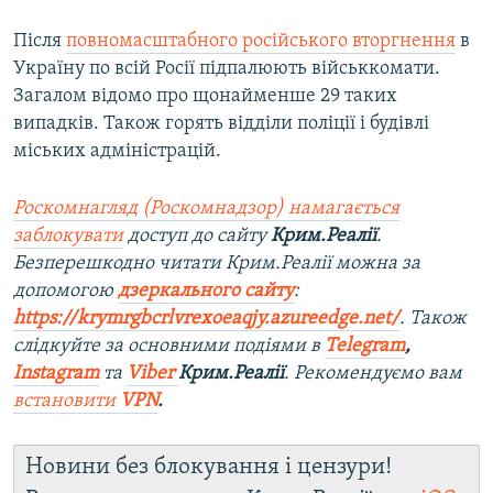
Після
повномасштабного російського вторгнення
в
Україну по всій Росії підпалюють військкомати.
Загалом відомо про щонайменше 29 таких
випадків. Також горять відділи поліції і будівлі
міських адміністрацій.
Роскомнагляд (Роскомнадзор) намагається
заблокувати
доступ до сайту
Крим.Реалії
.
Безперешкодно читати Крим.Реалії можна за
допомогою
дзеркального сайту
:
https://krymrgbcrlvrexoeaqjy.azureedge.net/
. Також
слідкуйте за основними подіями в
Telegram
,
Instagram
та
Viber
Крим.Реалії
. Рекомендуємо вам
встановити
VPN
.
Новини без блокування і цензури!