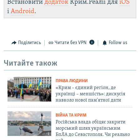
Встановити
додаток
Крим.Реалії для
iOS
і
Android
.
Поділитись
Читати без VPN
Follow us
Читайте також
ПРАВА ЛЮДИНИ
«Крим – єдиний регіон, де
українці – меншість»: дискусія
навколо нової пам'ятної дати
ВІЙНА ТА КРИМ
Російська влада обіцяє закрити
морський шлях українським
БпЛА до Севастополя. Чи реально