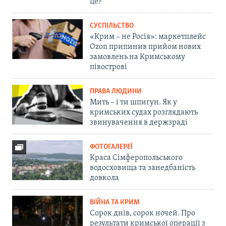
це?
СУСПІЛЬСТВО
«Крим – не Росія»: маркетплейс
Ozon припинив прийом нових
замовлень на Кримському
півострові
ПРАВА ЛЮДИНИ
Мить – і ти шпигун. Як у
кримських судах розглядають
звинувачення в держзраді
ФОТОГАЛЕРЕЇ
Краса Сімферопольського
водосховища та занедбаність
довкола
ВІЙНА ТА КРИМ
Сорок днів, сорок ночей. Про
результати кримської операції з