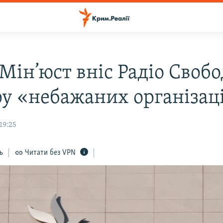
 Мін’юст вніс Радіо Свобо
ру «небажаних організац
19:25
ь
Читати без VPN