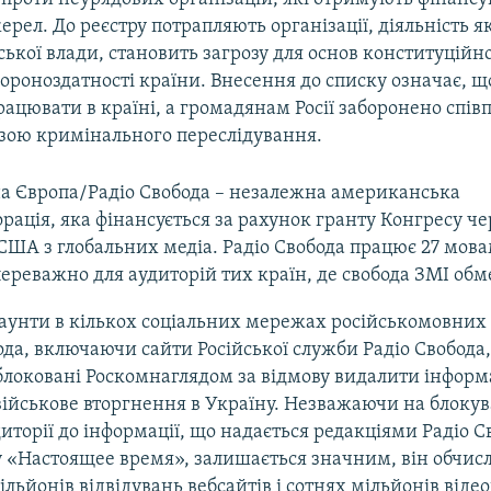
рел. До реєстру потрапляють організації, діяльність як
ської влади, становить загрозу для основ конституційно
ороноздатності країни. Внесення до списку означає, що
ацювати в країні, а громадянам Росії заборонено спів
озою кримінального переслідування.
на Європа/Радіо Свобода – незалежна американська
рація, яка фінансується за рахунок гранту Конгресу че
США з глобальних медіа. Радіо Свобода працює 27 мова
переважно для аудиторій тих країн, де свобода ЗМІ об
аунти в кількох соціальних мережах російськомовних 
ода, включаючи сайти Російської служби Радіо Свобода,
блоковані Роскомнаглядом за відмову видалити інформ
військове вторгнення в Україну. Незважаючи на блоку
диторії до інформації, що надається редакціями Радіо Св
 «Настоящее время», залишається значним, він обчисл
ільйонів відвідувань вебсайтів і сотнях мільйонів віде