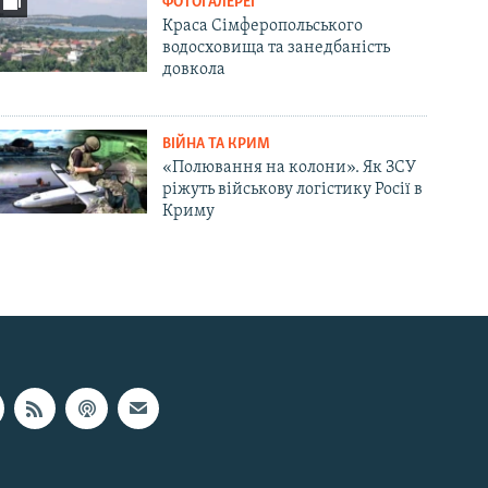
ФОТОГАЛЕРЕЇ
Краса Сімферопольського
водосховища та занедбаність
довкола
ВІЙНА ТА КРИМ
«Полювання на колони». Як ЗСУ
ріжуть військову логістику Росії в
Криму