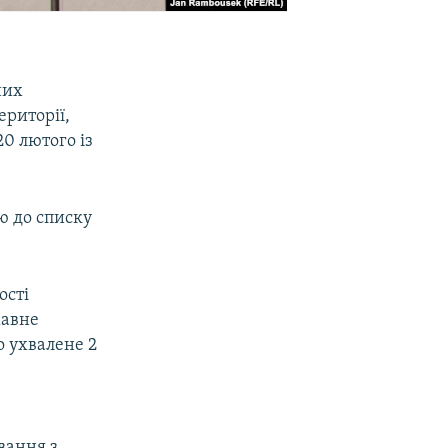
них
ериторії,
20 лютого із
ою до списку
ості
жавне
о ухвалене 2
,
вання з