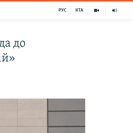
РУС
КТА
да до
ій»