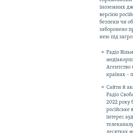
іноземних дже
версією росій
безпеки чи об
заборонено пр
нею під загр
Радіо Віль
медіакорпо
Агентство 
країнах – 
Сайти й ак
Радіо Своб
2022 року 
російське 
інтерес ау
телеканалу
десятках м