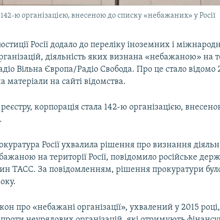
а 142-ю організацією, внесеною до списку «небажаних» у Росії
юстиції Росії додало до переліку іноземних і міжнарод
ганізацій, діяльність яких визнана «небажаною» на т
діо Вільна Європа/Радіо Свобода. Про це стало відомо 
 матеріали на сайті відомства.
 реєстру, корпорація стала 142-ю організацією, внесен
.
куратура Росії ухвалила рішення про визнання діяльн
бажаною на території Росії, повідомило російське дер
вин ТАСС. За повідомленням, рішення прокуратури бул
оку.
кон про «небажані організації», ухвалений у 2015 році
проти неурядових організацій, які отримують фінансу