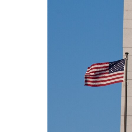
ВІДЕОУРОКИ «ELIFBE»
СВІДЧЕННЯ ОКУПАЦІЇ
УКРАЇНСЬКА ПРОБЛЕМА КРИМУ
ІНФОГРАФІКА