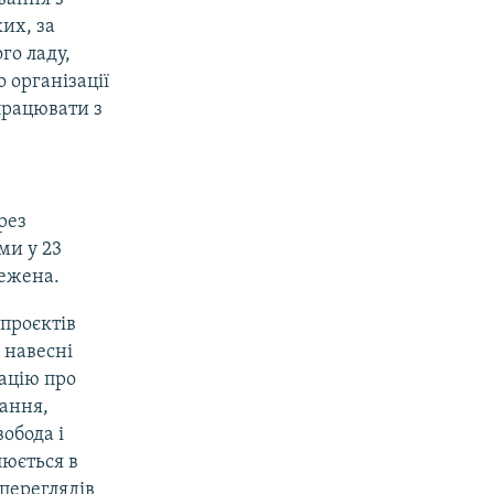
их, за
го ладу,
 організації
працювати з
рез
ми у 23
межена.
проєктів
 навесні
ацію про
вання,
обода і
юється в
опереглядів