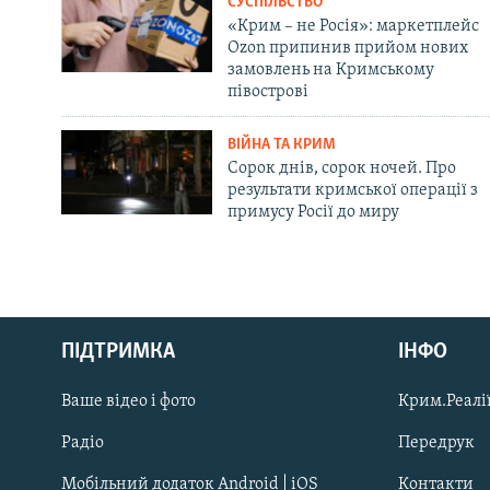
СУСПІЛЬСТВО
«Крим – не Росія»: маркетплейс
Ozon припинив прийом нових
замовлень на Кримському
півострові
ВІЙНА ТА КРИМ
Сорок днів, сорок ночей. Про
результати кримської операції з
примусу Росії до миру
Русский
ПІДТРИМКА
ІНФО
Qırımtatar
Ваше відео і фото
Крим.Реалії
ДОЛУЧАЙСЯ!
Радіо
Передрук
Мобільний додаток Android | iOS
Контакти