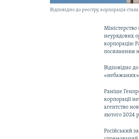
Відповідно до реєстру, корпорація стал
Міністерство 
неурядових ор
корпорацію Ра
посиланням на
Відповідно до
«небажаних»
Раніше Генпро
корпорації не
агентство но
лютого 2024 р
Російський за
спрямований 