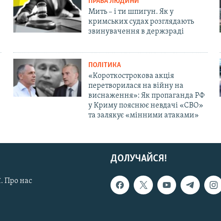
ПРАВА ЛЮДИНИ
Мить – і ти шпигун. Як у
кримських судах розглядають
звинувачення в держзраді
ПОЛІТИКА
«Короткострокова акція
перетворилася на війну на
виснаження»: Як пропаганда РФ
у Криму пояснює невдачі «СВО»
та залякує «мінними атаками»
ДОЛУЧАЙСЯ!
. Про нас