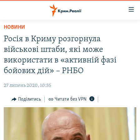
Доступність
посилання
Перейти
НОВИНИ
до
НОВИНИ
Росія в Криму розгорнула
основного
ВОДА.КРИМ
матеріалу
військові штаби, які може
ВІДЕО ТА ФОТО
Перейти
використати в «активній фазі
до
ПОЛІТИКА
бойових дій» – РНБО
основної
БЛОГИ
навігації
27 липень 2020, 10:35
Перейти
ПОГЛЯД
до
Поділитись
Читати без VPN
ІНТЕРВ'Ю
пошуку
ВСЕ ЗА ДЕНЬ
СПЕЦПРОЕКТИ
ЯК ОБІЙТИ БЛОКУВАННЯ
ДЕПОРТАЦІЯ