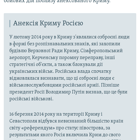
бойових дій поблизу анексованого Криму.
Анексія Криму Росією
У лютому 2014 року в Криму з'являлися озброєні люди
в формі без розпізнавальних знаків, які захопили
будівлю Верховної Ради Криму, Сімферопольський
аеропорт, Керченську поромну переправу, інші
стратегічні об'єкти, а також блокували дії
українських військ. Російська влада спочатку
відмовлялася визнавати, що ці озброєні люди є
військовослужбовцями російської армії. Пізніше
президент Росії Володимир Путін визнав, що це були
російські військові.
16 березня 2014 року на території Криму і
Севастополя відбувся невизнаний більшістю країн
світу «референдум» про статус півострова, за
результатами якого Росія включила Крим до свого