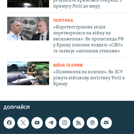
результати кримської операції з
примусу Росії до миру
ПОЛІТИКА
«Короткострокова акція
перетворилася на війну на
виснаження»: Як пропаганда РФ
у Криму пояснює невдачі «СВО»
та залякує «мінними атаками»
ВІЙНА ТА КРИМ
«Полювання на колони». Як ЗСУ
ріжуть військову логістику Росії в
Криму
ДОЛУЧАЙСЯ!