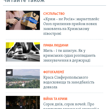
Читайте також
СУСПІЛЬСТВО
«Крим – не Росія»: маркетплейс
Ozon припинив прийом нових
замовлень на Кримському
півострові
ПРАВА ЛЮДИНИ
Мить – і ти шпигун. Як у
кримських судах розглядають
звинувачення в держзраді
ФОТОГАЛЕРЕЇ
Краса Сімферопольського
водосховища та занедбаність
довкола
ВІЙНА ТА КРИМ
Сорок днів, сорок ночей. Про