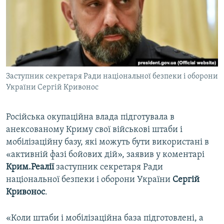
ВІДЕОУРОКИ «ELIFBE»
Русский
СВІДЧЕННЯ ОКУПАЦІЇ
Qırımtatar
УКРАЇНСЬКА ПРОБЛЕМА КРИМУ
ДОЛУЧАЙСЯ!
ІНФОГРАФІКА
Заступник секретаря Ради національної безпеки і оборони
України Сергій Кривонос
Усі сайти RFE/RL
Російська окупаційна влада підготувала в
анексованому Криму свої військові штаби і
мобілізаційну базу, які можуть бути використані в
«активній фазі бойових дій», заявив у коментарі
Крим.Реалії
заступник секретаря Ради
національної безпеки і оборони України
Сергій
Кривонос
.
«Коли штаби і мобілізаційна база підготовлені, а