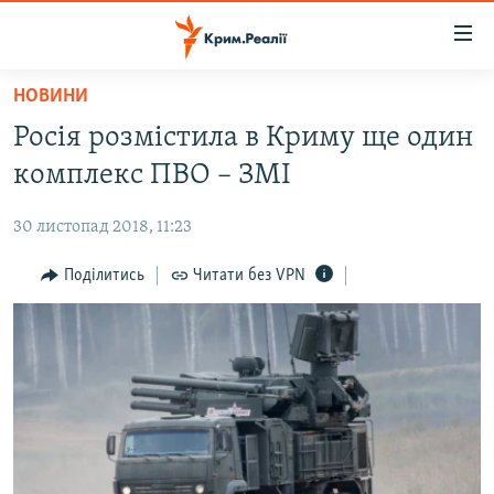
Доступність
посилання
Перейти
НОВИНИ
до
НОВИНИ
Росія розмістила в Криму ще один
основного
ВОДА.КРИМ
матеріалу
комплекс ПВО – ЗМІ
ВІДЕО ТА ФОТО
Перейти
до
30 листопад 2018, 11:23
ПОЛІТИКА
основної
БЛОГИ
Поділитись
Читати без VPN
навігації
Перейти
ПОГЛЯД
до
ІНТЕРВ'Ю
пошуку
ВСЕ ЗА ДЕНЬ
СПЕЦПРОЕКТИ
ЯК ОБІЙТИ БЛОКУВАННЯ
ДЕПОРТАЦІЯ