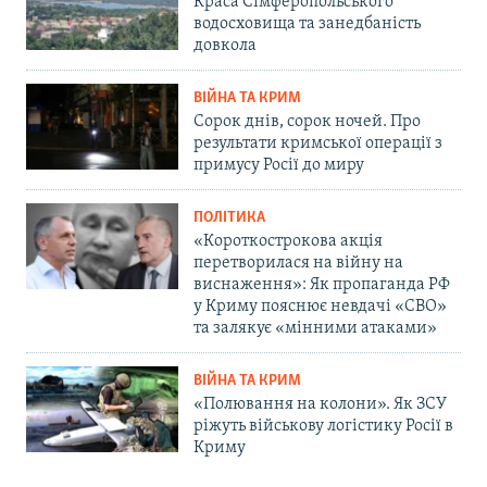
Краса Сімферопольського
водосховища та занедбаність
довкола
ВІЙНА ТА КРИМ
Сорок днів, сорок ночей. Про
результати кримської операції з
примусу Росії до миру
ПОЛІТИКА
«Короткострокова акція
перетворилася на війну на
виснаження»: Як пропаганда РФ
у Криму пояснює невдачі «СВО»
та залякує «мінними атаками»
ВІЙНА ТА КРИМ
«Полювання на колони». Як ЗСУ
ріжуть військову логістику Росії в
Криму