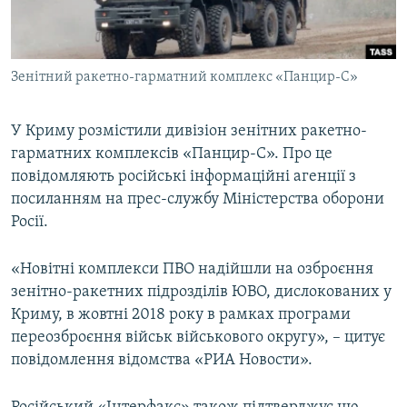
ВІДЕОУРОКИ «ELIFBE»
Русский
СВІДЧЕННЯ ОКУПАЦІЇ
Qırımtatar
Зенітний ракетно-гарматний комплекс «Панцир-С»
УКРАЇНСЬКА ПРОБЛЕМА КРИМУ
ДОЛУЧАЙСЯ!
ІНФОГРАФІКА
У Криму розмістили дивізіон зенітних ракетно-
гарматних комплексів «Панцир-С». Про це
повідомляють російські інформаційні агенції з
Усі сайти RFE/RL
посиланням на прес-службу Міністерства оборони
Росії.
«Новітні комплекси ПВО надійшли на озброєння
зенітно-ракетних підрозділів ЮВО, дислокованих у
Криму, в жовтні 2018 року в рамках програми
переозброєння військ військового округу», – цитує
повідомлення відомства «РИА Новости».