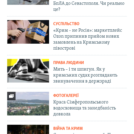
БпЛА до Севастополя. Чи реально
це?
СУСПІЛЬСТВО
«Крим – не Росія»: маркетплейс
Ozon припинив прийом нових
замовлень на Кримському
півострові
ПРАВА ЛЮДИНИ
Мить – і ти шпигун. Як у
кримських судах розглядають
звинувачення в держзраді
ФОТОГАЛЕРЕЇ
Краса Сімферопольського
водосховища та занедбаність
довкола
ВІЙНА ТА КРИМ