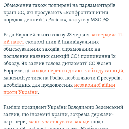
Обмеження також поширені на парламентаріїв
країн ЄС, які просувають «конфронтаційний
порядок денний із Росією», кажуть у МЗС РФ.
Рада Європейського союзу 23 червня
затвердила 11-
ий пакет
економічних й індивідуальних
обмежувальних заходів, спрямованих на
посилення наявних санкцій ЄС і припинення їх
обходу. Як заявив голова дипломатії ЄС Жозеп
Боррель, ці
заходи перешкоджають обходу санкцій,
максимізує тиск на Росію, позбавляючи її ресурсів,
необхідних для продовження
незаконної війни
проти України
.
Раніше президент України Володимир Зеленський
заявив, що іноземні країни, зокрема держави-
партнери,
мають застосувати заходи
щодо