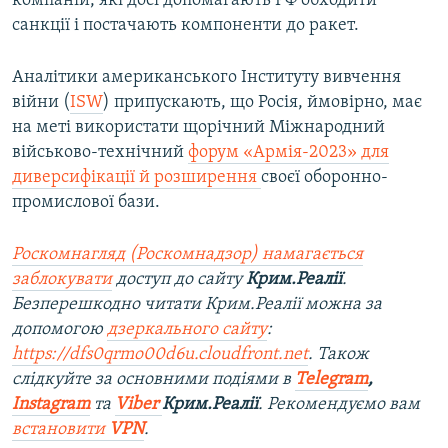
компаній, які досі допомагають РФ обходити
санкції і постачають компоненти до ракет.
Аналітики американського Інституту вивчення
війни (
ISW
) припускають, що Росія, ймовірно, має
на меті використати щорічний Міжнародний
військово-технічний
форум «Армія-2023» для
диверсифікації й розширення
своєї оборонно-
промислової бази.
Роскомнагляд (Роскомнадзор) намагається
заблокувати
доступ до сайту
Крим.Реалії
.
Безперешкодно читати Крим.Реалії можна за
допомогою
дзеркального сайту
:
https://dfs0qrmo00d6u.cloudfront.net
. Також
слідкуйте за основними подіями в
Telegram
,
Instagram
та
Viber
Крим.Реалії
. Рекомендуємо вам
встановити
VPN
.