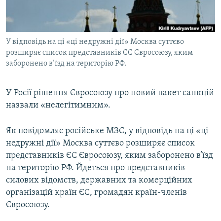
ВІДЕОУРОКИ «ELIFBE»
Русский
СВІДЧЕННЯ ОКУПАЦІЇ
Qırımtatar
У відповідь на ці «ці недружні дії» Москва суттєво
УКРАЇНСЬКА ПРОБЛЕМА КРИМУ
розширяє список представників ЄС Євросоюзу, яким
ДОЛУЧАЙСЯ!
ІНФОГРАФІКА
заборонено в’їзд на територію РФ.
У Росії рішення Євросоюзу про новий пакет санкцій
назвали «нелегітимним».
Усі сайти RFE/RL
Як повідомляє російське МЗС, у відповідь на ці «ці
недружні дії» Москва суттєво розширяє список
представників ЄС Євросоюзу, яким заборонено в’їзд
на територію РФ. Йдеться про представників
силових відомств, державних та комерційних
організацій країн ЄС, громадян країн-членів
Євросоюзу.