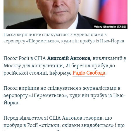
ВІДЕОУРОКИ «ELIFBE»
Русский
СВІДЧЕННЯ ОКУПАЦІЇ
Qırımtatar
УКРАЇНСЬКА ПРОБЛЕМА КРИМУ
Посол вирішив не спілкуватися з журналістами в
ДОЛУЧАЙСЯ!
ІНФОГРАФІКА
аеропорту «Шереметьєво», куди він прибув із Нью-Йорка
Посол Росії в США
Анатолій Антонов
, викликаний у
Усі сайти RFE/RL
Москву для консультацій, 21 березня прибув до
російської столиці, інформує
Радіо Свобода
.
Посол вирішив не спілкуватися з журналістами в
аеропорту «Шереметьєво», куди він прибув із Нью-
Йорка.
Перед відльотом зі США Антонов говорив, що
пробуде в Росії «стільки, скільки знадобиться» і що