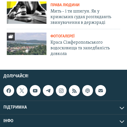
ПРАВА ЛЮДИНИ
Мить – і ти шпигун. Як у
кримських судах розглядають
звинувачення в держзраді
ФОТОГАЛЕРЕЇ
Краса Сімферопольського
водосховища та занедбаність
довкола
ДОЛУЧАЙСЯ!
ПІДТРИМКА
ІНФО