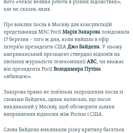
його «чекає велика робота в різних відомствах»,
але не сказав, яких.
Про виклик посла в Москву для консультацій
представниця МЗС Росії
Марія Захарова
повідомила
17 березня – того ж дня, коли вийшло в ефір
інтерв’ю президента США
Джо Байдена
. У ньому
американський президент ствердно відповів на
питання журналіста телекомпанії
ABC
, чи вважає
він президента Росії
Володимира Путіна
«вбивцею».
Захарова прямо не пов’язала запрошення посла зі
словами Байдена, однак написала, що посол
викликаний у Москву, щоб обговорити шляхи
виправлення відносин між Росією і США.
Слова Байдена викликали різку критику багатьох