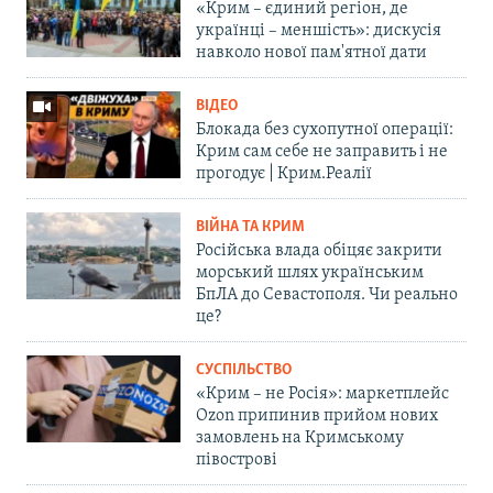
«Крим – єдиний регіон, де
українці – меншість»: дискусія
навколо нової пам'ятної дати
ВІДЕО
Блокада без сухопутної операції:
Крим сам себе не заправить і не
прогодує | Крим.Реалії
ВІЙНА ТА КРИМ
Російська влада обіцяє закрити
морський шлях українським
БпЛА до Севастополя. Чи реально
це?
СУСПІЛЬСТВО
«Крим – не Росія»: маркетплейс
Ozon припинив прийом нових
замовлень на Кримському
півострові