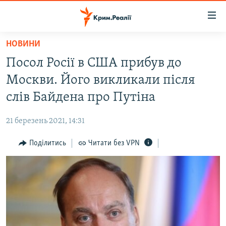
Доступність
посилання
Перейти
НОВИНИ
до
НОВИНИ
Посол Росії в США прибув до
основного
ВОДА.КРИМ
матеріалу
Москви. Його викликали після
ВІДЕО ТА ФОТО
Перейти
слів Байдена про Путіна
до
ПОЛІТИКА
основної
21 березень 2021, 14:31
БЛОГИ
навігації
Перейти
Поділитись
Читати без VPN
ПОГЛЯД
до
ІНТЕРВ'Ю
пошуку
ВСЕ ЗА ДЕНЬ
СПЕЦПРОЕКТИ
ЯК ОБІЙТИ БЛОКУВАННЯ
ДЕПОРТАЦІЯ