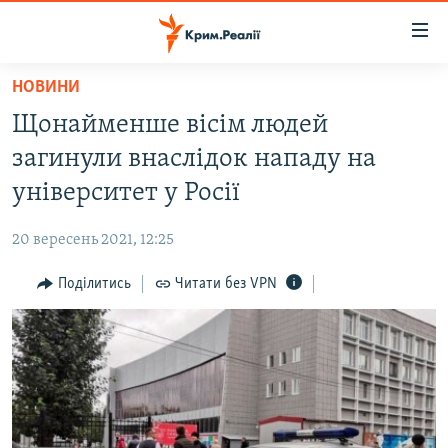
Доступність
посилання
Перейти
НОВИНИ
до
НОВИНИ
Щонайменше вісім людей
основного
ВОДА.КРИМ
матеріалу
загинули внаслідок нападу на
ВІДЕО ТА ФОТО
Перейти
університет у Росії
до
ПОЛІТИКА
основної
20 вересень 2021, 12:25
БЛОГИ
навігації
Перейти
Поділитись
Читати без VPN
ПОГЛЯД
до
ІНТЕРВ'Ю
пошуку
ВСЕ ЗА ДЕНЬ
СПЕЦПРОЕКТИ
ЯК ОБІЙТИ БЛОКУВАННЯ
ДЕПОРТАЦІЯ