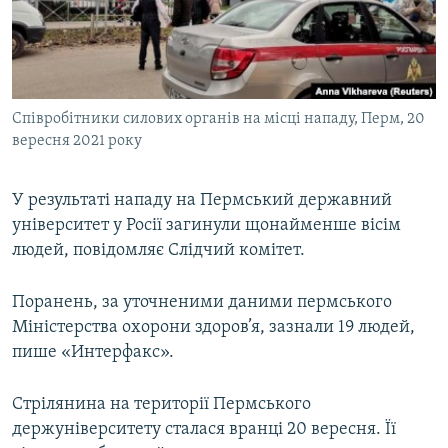
ВІДЕОУРОКИ «ELIFBE»
Русский
СВІДЧЕННЯ ОКУПАЦІЇ
Qırımtatar
УКРАЇНСЬКА ПРОБЛЕМА КРИМУ
Співробітники силових органів на місці нападу, Перм, 20
ДОЛУЧАЙСЯ!
ІНФОГРАФІКА
вересня 2021 року
У результаті нападу на Пермський державний
Усі сайти RFE/RL
університет у Росії загинули щонайменше вісім
людей, повідомляє Слідчий комітет.
Поранень, за уточненими даними пермського
Міністерства охорони здоров’я, зазнали 19 людей,
пише «Интерфакс».
Стрілянина на території Пермського
держуніверситету сталася вранці 20 вересня. Її