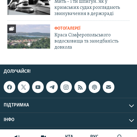
Мить – і ти шпигун. Як у
кримських судах розглядають
звинувачення в держзраді
ФОТОГАЛЕРЕЇ
Краса Сімферопольського
водосховища та занедбаність
довкола
ДОЛУЧАЙСЯ!
ПІДТРИМКА
ІНФО
© Крим.Реалії, 2026 | Усі права застережено.