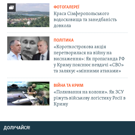
ФОТОГАЛЕРЕЇ
Краса Сімферопольського
водосховища та занедбаність
довкола
ПОЛІТИКА
«Короткострокова акція
перетворилася на війну на
виснаження»: Як пропаганда РФ
у Криму пояснює невдачі «СВО»
та залякує «мінними атаками»
ВІЙНА ТА КРИМ
«Полювання на колони». Як ЗСУ
ріжуть військову логістику Росії в
Криму
ДОЛУЧАЙСЯ!