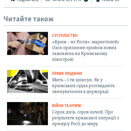
Поділитись
Читати без VPN
Follow us
Читайте також
СУСПІЛЬСТВО
«Крим – не Росія»: маркетплейс
Ozon припинив прийом нових
замовлень на Кримському
півострові
ПРАВА ЛЮДИНИ
Мить – і ти шпигун. Як у
кримських судах розглядають
звинувачення в держзраді
ВІЙНА ТА КРИМ
Сорок днів, сорок ночей. Про
результати кримської операції з
примусу Росії до миру