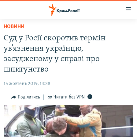
Доступність
посилання
Перейти
НОВИНИ
до
НОВИНИ
Суд у Росії скоротив термін
основного
ВОДА.КРИМ
матеріалу
ув’язнення українцю,
ВІДЕО ТА ФОТО
Перейти
засудженому у справі про
до
ПОЛІТИКА
шпигунство
основної
БЛОГИ
навігації
15 жовтень 2019, 13:38
Перейти
ПОГЛЯД
до
Поділитись
Читати без VPN
ІНТЕРВ'Ю
пошуку
ВСЕ ЗА ДЕНЬ
СПЕЦПРОЕКТИ
ЯК ОБІЙТИ БЛОКУВАННЯ
ДЕПОРТАЦІЯ