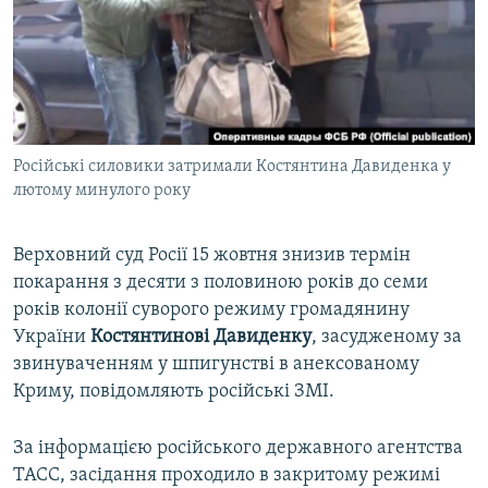
ВІДЕОУРОКИ «ELIFBE»
Русский
СВІДЧЕННЯ ОКУПАЦІЇ
Qırımtatar
УКРАЇНСЬКА ПРОБЛЕМА КРИМУ
ДОЛУЧАЙСЯ!
ІНФОГРАФІКА
Російські силовики затримали Костянтина Давиденка у
лютому минулого року
Усі сайти RFE/RL
Верховний суд Росії 15 жовтня знизив термін
покарання з десяти з половиною років до семи
років колонії суворого режиму громадянину
України
Костянтинові Давиденку
, засудженому за
звинуваченням у шпигунстві в анексованому
Криму, повідомляють російські ЗМІ.
За інформацією російського державного агентства
ТАСС, засідання проходило в закритому режимі