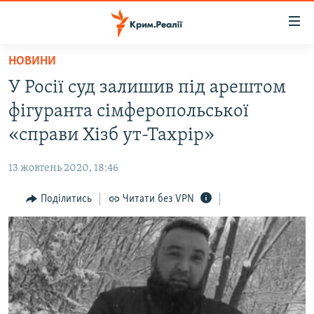
Доступність
посилання
Перейти
НОВИНИ
до
НОВИНИ
У Росії суд залишив під арештом
основного
ВОДА.КРИМ
матеріалу
фігуранта сімферопольської
ВІДЕО ТА ФОТО
Перейти
«справи Хізб ут-Тахрір»
до
ПОЛІТИКА
основної
13 жовтень 2020, 18:46
БЛОГИ
навігації
Перейти
Поділитись
Читати без VPN
ПОГЛЯД
до
ІНТЕРВ'Ю
пошуку
ВСЕ ЗА ДЕНЬ
СПЕЦПРОЕКТИ
ЯК ОБІЙТИ БЛОКУВАННЯ
ДЕПОРТАЦІЯ