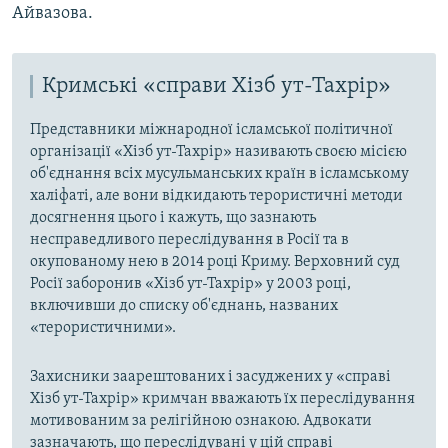
Айвазова.
Кримські «справи Хізб ут-Тахрір»
Представники міжнародної ісламської політичної
організації «Хізб ут-Тахрір» називають своєю місією
об'єднання всіх мусульманських країн в ісламському
халіфаті, але вони відкидають терористичні методи
досягнення цього і кажуть, що зазнають
несправедливого переслідування в Росії та в
окупованому нею в 2014 році Криму. Верховний суд
Росії заборонив «Хізб ут-Тахрір» у 2003 році,
включивши до списку об'єднань, названих
«терористичними».
Захисники заарештованих і засуджених у «справі
Хізб ут-Тахрір» кримчан вважають їх переслідування
мотивованим за релігійною ознакою. Адвокати
зазначають, що переслідувані у цій справі