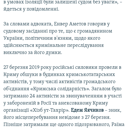
в умовах ізоляції були залишені судом без уваги», –
йдеться у повідомленні.
За словами адвоката, Енвер Аметов говорив у
судовому засіданні про те, що є громадянином
України, політичним в'язням, щодо якого
здійснюється кримінальне переслідування
виключно за його думки.
27 березня 2019 року російські силовики провели в
Криму обшуки в будинках кримськотатарських
активістів, у тому числі активістів громадського
об'єднання «Кримська солідарність». Загалом було
затримано 24 активісти за звинуваченням в участі
у забороненій в Росії та анексованому Криму
організації «Хізб ут-Тахрір».
Едем Яячиков
– зник,
його місцеперебування невідоме з 27 березня.
Пізніше затримали ще одного підозрюваного, Раїма