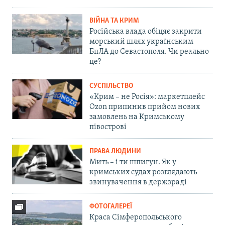
ВІЙНА ТА КРИМ
Російська влада обіцяє закрити
морський шлях українським
БпЛА до Севастополя. Чи реально
це?
СУСПІЛЬСТВО
«Крим – не Росія»: маркетплейс
Ozon припинив прийом нових
замовлень на Кримському
півострові
ПРАВА ЛЮДИНИ
Мить – і ти шпигун. Як у
кримських судах розглядають
звинувачення в держзраді
ФОТОГАЛЕРЕЇ
Краса Сімферопольського