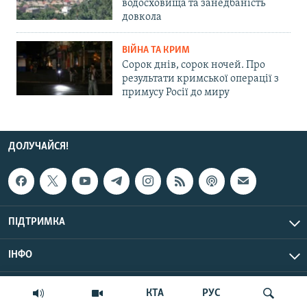
водосховища та занедбаність
довкола
ВІЙНА ТА КРИМ
Сорок днів, сорок ночей. Про
результати кримської операції з
примусу Росії до миру
ДОЛУЧАЙСЯ!
ПІДТРИМКА
ІНФО
© Крим.Реалії, 2026 | Усі права застережено.
КТА
РУС