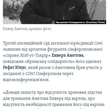
ВІДЕОУРОКИ «ELIFBE»
Русский
СВІДЧЕННЯ ОКУПАЦІЇ
Qırımtatar
УКРАЇНСЬКА ПРОБЛЕМА КРИМУ
Енвер Аметов, архівне фото
ДОЛУЧАЙСЯ!
ІНФОГРАФІКА
Третій апеляційний суд загальної юрисдикції Сочі
залишив під арештом фігуранта сімферопольської
Усі сайти RFE/RL
«справи Хізб ут-Тахрір»
Енвера Аметова
,
повідомив «Кримську солідарність» його адвокат
Рефат Юнус
, який разом з Аметовим брав участь у
засіданні з СІЗО Сімферополя через
відеоконференцзв'язок.
«Доводи захисту про відсутність правових підстав
для тримання Аметова Енвера під вартою, про
відсутність необхідності тримання його під вартою