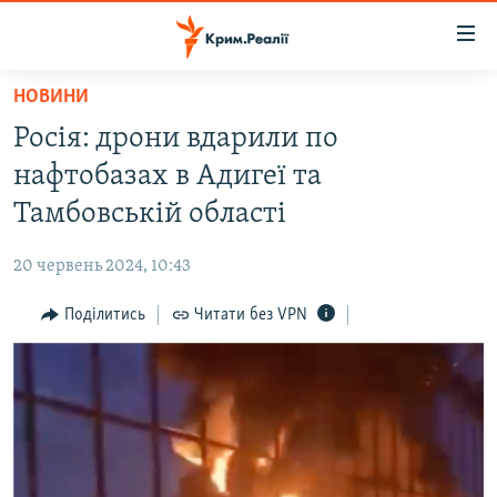
Доступність
посилання
Перейти
НОВИНИ
до
НОВИНИ
Росія: дрони вдарили по
основного
ВОДА.КРИМ
матеріалу
нафтобазах в Адигеї та
ВІДЕО ТА ФОТО
Перейти
Тамбовській області
до
ПОЛІТИКА
основної
20 червень 2024, 10:43
БЛОГИ
навігації
Перейти
Поділитись
Читати без VPN
ПОГЛЯД
до
ІНТЕРВ'Ю
пошуку
ВСЕ ЗА ДЕНЬ
СПЕЦПРОЕКТИ
ЯК ОБІЙТИ БЛОКУВАННЯ
ДЕПОРТАЦІЯ