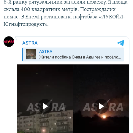
6-й ранку рятувальники загасили пожежу, її площа
склала 400 квадратних метрів. Постраждалих
немає. В Енемі розташована нафтобаза «ЛУКОЙЛ-
Югнафтопродукт».