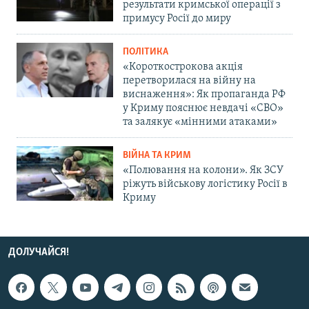
результати кримської операції з
примусу Росії до миру
ПОЛІТИКА
«Короткострокова акція
перетворилася на війну на
виснаження»: Як пропаганда РФ
у Криму пояснює невдачі «СВО»
та залякує «мінними атаками»
ВІЙНА ТА КРИМ
«Полювання на колони». Як ЗСУ
ріжуть військову логістику Росії в
Криму
ДОЛУЧАЙСЯ!