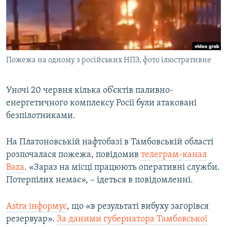
ВІДЕОУРОКИ «ELIFBE»
Русский
СВІДЧЕННЯ ОКУПАЦІЇ
Qırımtatar
УКРАЇНСЬКА ПРОБЛЕМА КРИМУ
Пожежа на одному з російських НПЗ, фото ілюстративне
ДОЛУЧАЙСЯ!
ІНФОГРАФІКА
Уночі 20 червня кілька об’єктів паливно-
енергетичного комплексу Росії були атаковані
Усі сайти RFE/RL
безпілотниками.
На Платоновській нафтобазі в Тамбовській області
розпочалася пожежа, повідомив
телеграм-канал
Baza
. «Зараз на місці працюють оперативні служби.
Потерпілих немає», – ідеться в повідомленні.
Astra інформує
, що «в результаті вибуху загорівся
резервуар».
За даними губернатора Тамбовської