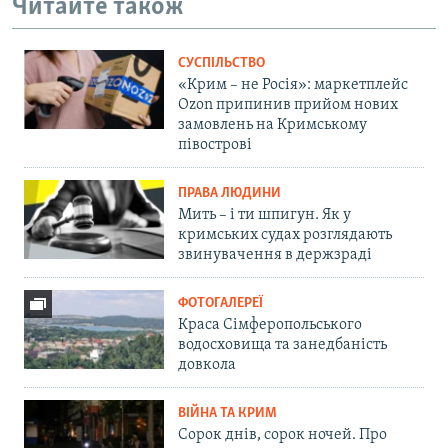
Читайте також
СУСПІЛЬСТВО
«Крим – не Росія»: маркетплейс
Ozon припинив прийом нових
замовлень на Кримському
півострові
ПРАВА ЛЮДИНИ
Мить – і ти шпигун. Як у
кримських судах розглядають
звинувачення в держзраді
ФОТОГАЛЕРЕЇ
Краса Сімферопольського
водосховища та занедбаність
довкола
ВІЙНА ТА КРИМ
Сорок днів, сорок ночей. Про