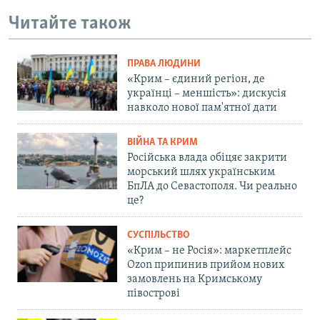
Читайте також
ПРАВА ЛЮДИНИ
«Крим – єдиний регіон, де
українці – меншість»: дискусія
навколо нової пам'ятної дати
ВІЙНА ТА КРИМ
Російська влада обіцяє закрити
морський шлях українським
БпЛА до Севастополя. Чи реально
це?
СУСПІЛЬСТВО
«Крим – не Росія»: маркетплейс
Ozon припинив прийом нових
замовлень на Кримському
півострові