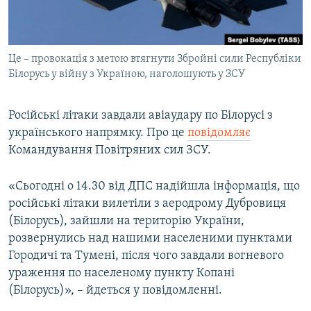
ВІДЕОУРОКИ «ELIFBE»
Русский
СВІДЧЕННЯ ОКУПАЦІЇ
Qırımtatar
Це – провокація з метою втягнути Збройні сили Республіки
УКРАЇНСЬКА ПРОБЛЕМА КРИМУ
Білорусь у війну з Україною, наголошують у ЗСУ
ДОЛУЧАЙСЯ!
ІНФОГРАФІКА
Російські літаки завдали авіаудару по Білорусі з
українського напрямку. Про це
повідомляє
Командування Повітряних сил ЗСУ.
Усі сайти RFE/RL
«Сьогодні о 14.30 від ДПС надійшла інформація, що
російські літаки вилетіли з аеродрому Дубровиця
(Білорусь), зайшли на територію України,
розвернулись над нашими населеними пунктами
Городичі та Тумені, після чого завдали вогневого
ураження по населеному пункту Копані
(Білорусь)», – йдеться у повідомленні.