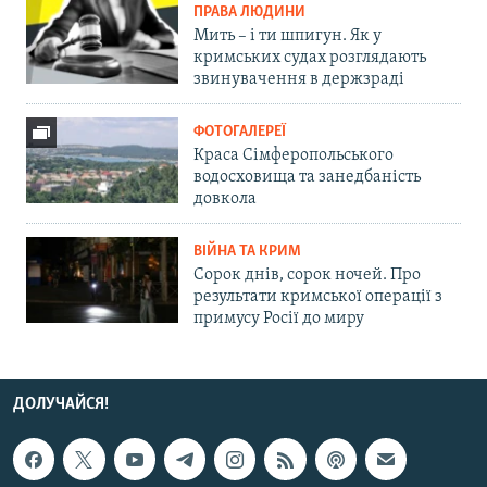
ПРАВА ЛЮДИНИ
Мить – і ти шпигун. Як у
кримських судах розглядають
звинувачення в держзраді
ФОТОГАЛЕРЕЇ
Краса Сімферопольського
водосховища та занедбаність
довкола
ВІЙНА ТА КРИМ
Сорок днів, сорок ночей. Про
результати кримської операції з
примусу Росії до миру
ДОЛУЧАЙСЯ!