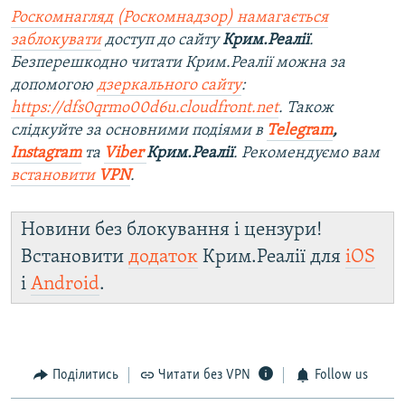
Роскомнагляд (Роскомнадзор) намагається
заблокувати
доступ до сайту
Крим.Реалії
.
Безперешкодно читати Крим.Реалії можна за
допомогою
дзеркального сайту
:
https://dfs0qrmo00d6u.cloudfront.net
. Також
слідкуйте за основними подіями в
Telegram
,
Instagram
та
Viber
Крим.Реалії
. Ре
комендуємо вам
встановити
VPN
.
Новини без блокування і цензури!
Встановити
додаток
Крим.Реалії для
iOS
і
Android
.
Поділитись
Читати без VPN
Follow us