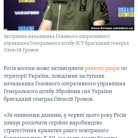
ВІДЕОУРОКИ «ELIFBE»
Русский
СВІДЧЕННЯ ОКУПАЦІЇ
Qırımtatar
УКРАЇНСЬКА ПРОБЛЕМА КРИМУ
Заступник начальника Головного оперативного
ДОЛУЧАЙСЯ!
ІНФОГРАФІКА
управління Генерального штабу ЗСУ бригадний генерал
Олексій Громов
Усі сайти RFE/RL
Росія восени може активізувати
ракетні удари
по
території України, повідомив заступник
начальника Головного оперативного управління
Генерального штабу Збройних сил України
бригадний генерал Олексій Громов.
«За наявними даними, у червні цього року Росія
планує розпочати серійне виробництво
стратегічних крилатих ракет повітряного