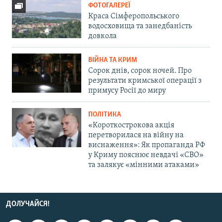
ФОТОГАЛЕРЕЇ
Краса Сімферопольського
водосховища та занедбаність
довкола
ВІЙНА ТА КРИМ
Сорок днів, сорок ночей. Про
результати кримської операції з
примусу Росії до миру
ПОЛІТИКА
«Короткострокова акція
перетворилася на війну на
виснаження»: Як пропаганда РФ
у Криму пояснює невдачі «СВО»
та залякує «мінними атаками»
ДОЛУЧАЙСЯ!