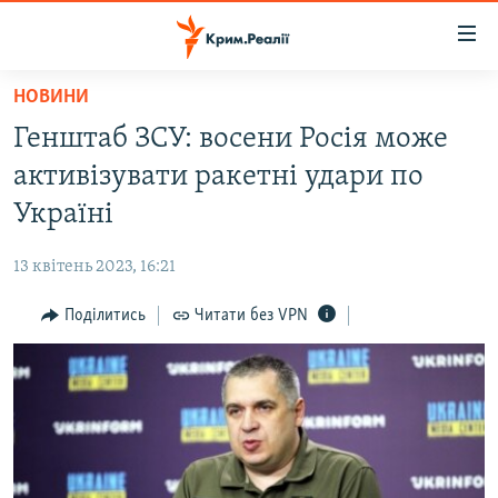
Доступність
посилання
Перейти
НОВИНИ
до
НОВИНИ
Генштаб ЗСУ: восени Росія може
основного
ВОДА.КРИМ
матеріалу
активізувати ракетні удари по
ВІДЕО ТА ФОТО
Перейти
Україні
до
ПОЛІТИКА
основної
13 квітень 2023, 16:21
БЛОГИ
навігації
Перейти
Поділитись
Читати без VPN
ПОГЛЯД
до
ІНТЕРВ'Ю
пошуку
ВСЕ ЗА ДЕНЬ
СПЕЦПРОЕКТИ
ЯК ОБІЙТИ БЛОКУВАННЯ
ДЕПОРТАЦІЯ