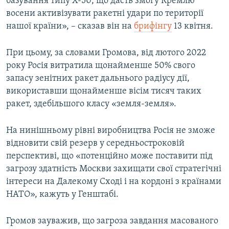
базування типу Х-50, що дасть змогу Кремлю
восени активізувати ракетні удари по території
нашої країни», – сказав він на
брифінгу
13 квітня.
При цьому, за словами Громова, від лютого 2022
року Росія витратила щонайменше 50% свого
запасу зенітних ракет дальнього радіусу дії,
використавши щонайменше вісім тисяч таких
ракет, здебільшого класу «земля-земля».
На нинішньому рівні виробництва Росія не зможе
відновити свій резерв у середньостроковій
перспективі, що «потенційно може поставити під
загрозу здатність Москви захищати свої стратегічні
інтереси на Далекому Сході і на кордоні з країнами
НАТО», кажуть у Генштабі.
Громов зауважив, що загроза завдання масованого