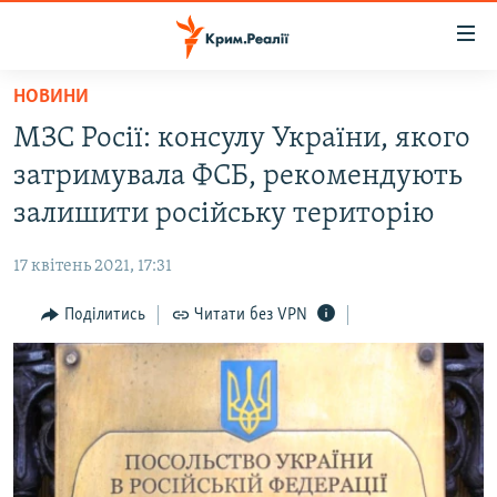
Доступність
посилання
Перейти
НОВИНИ
до
НОВИНИ
МЗС Росії: консулу України, якого
основного
ВОДА.КРИМ
матеріалу
затримувала ФСБ, рекомендують
ВІДЕО ТА ФОТО
Перейти
залишити російську територію
до
ПОЛІТИКА
основної
17 квітень 2021, 17:31
БЛОГИ
навігації
Перейти
Поділитись
Читати без VPN
ПОГЛЯД
до
ІНТЕРВ'Ю
пошуку
ВСЕ ЗА ДЕНЬ
СПЕЦПРОЕКТИ
ЯК ОБІЙТИ БЛОКУВАННЯ
ДЕПОРТАЦІЯ