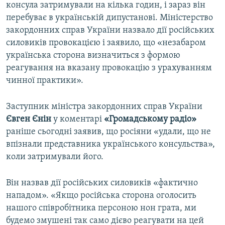
консула затримували на кілька годин, і зараз він
перебуває в українській дипустанові. Міністерство
закордонних справ України назвало дії російських
силовиків провокацією і заявило, що «незабаром
українська сторона визначиться з формою
реагування на вказану провокацію з урахуванням
чинної практики».
Заступник міністра закордонних справ України
Євген Єнін
у коментарі
«Громадському радіо»
раніше сьогодні заявив, що росіяни «удали, що не
впізнали представника українського консульства»,
коли затримували його.
Він назвав дії російських силовиків «фактично
нападом». «Якщо російська сторона оголосить
нашого співробітника персоною нон грата, ми
будемо змушені так само дієво реагувати на цей