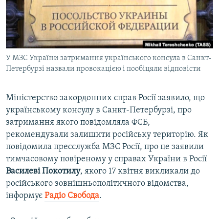
ВІДЕОУРОКИ «ELIFBE»
Русский
СВІДЧЕННЯ ОКУПАЦІЇ
Qırımtatar
УКРАЇНСЬКА ПРОБЛЕМА КРИМУ
У МЗС України затримання українського консула в Санкт-
ДОЛУЧАЙСЯ!
ІНФОГРАФІКА
Петербурзі назвали провокацією і пообіцяли відповісти
Міністерство закордонних справ Росії заявило, що
Усі сайти RFE/RL
українському консулу в Санкт-Петербурзі, про
затримання якого повідомляла ФСБ,
рекомендували залишити російську територію. Як
повідомила пресслужба МЗС Росії, про це заявили
тимчасовому повіреному у справах України в Росії
Василеві Покотилу
, якого 17 квітня викликали до
російського зовнішньополітичного відомства,
інформує
Радіо Свобода
.