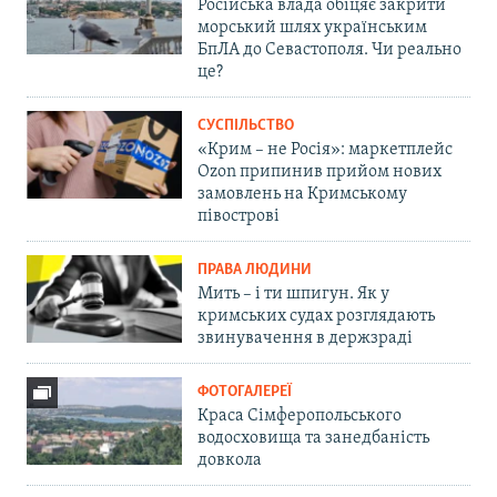
Російська влада обіцяє закрити
морський шлях українським
БпЛА до Севастополя. Чи реально
це?
СУСПІЛЬСТВО
«Крим – не Росія»: маркетплейс
Ozon припинив прийом нових
замовлень на Кримському
півострові
ПРАВА ЛЮДИНИ
Мить – і ти шпигун. Як у
кримських судах розглядають
звинувачення в держзраді
ФОТОГАЛЕРЕЇ
Краса Сімферопольського
водосховища та занедбаність
довкола