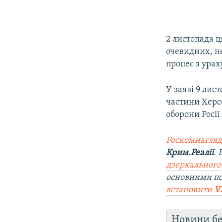
2 листопада 
очевидних, н
процес з урах
У заяві 9 лис
частини Херсо
оборони Росії
Роскомнагляд
Крим.Реалії
.
дзеркального
основними п
встановити
V
Новини бе