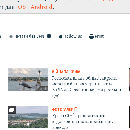
ії для
iOS
і
Android
.
ь
Читати без VPN
Follow us
Print
ВІЙНА ТА КРИМ
Російська влада обіцяє закрити
морський шлях українським
БпЛА до Севастополя. Чи реально
це?
ФОТОГАЛЕРЕЇ
Краса Сімферопольського
водосховища та занедбаність
довкола