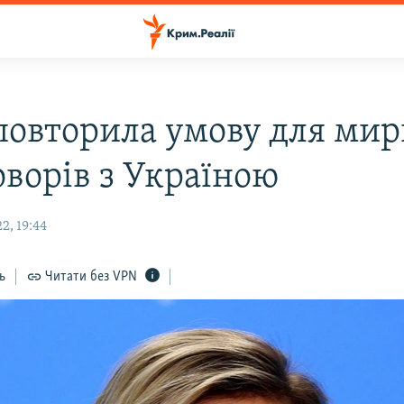
 повторила умову для ми
оворів з Україною
2, 19:44
ь
Читати без VPN