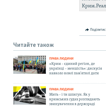
Крим.Реал
Поділитис
Читайте також
ПРАВА ЛЮДИНИ
«Крим – єдиний регіон, де
українці – меншість»: дискусія
навколо нової пам'ятної дати
ПРАВА ЛЮДИНИ
Мить – і ти шпигун. Як у
кримських судах розглядають
звинувачення в держзраді