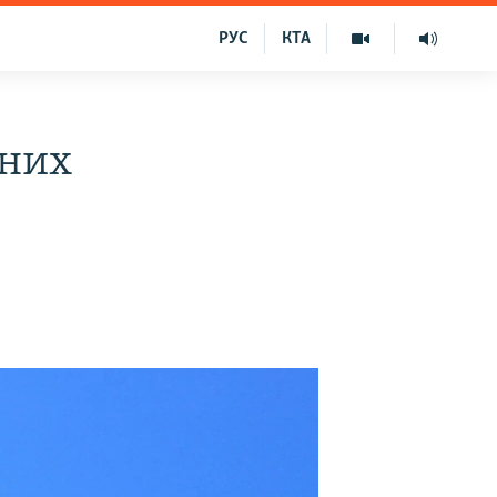
РУС
КТА
рних