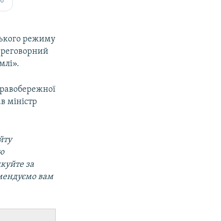
вського режиму
переговорний
млі».
 правобережної
в міністр
йту
ою
дкуйте за
омендуємо вам