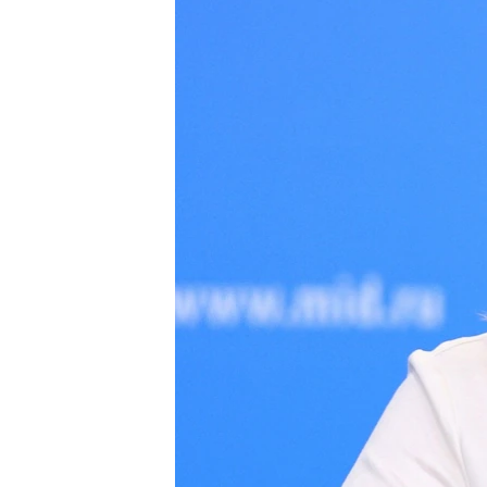
ВІДЕОУРОКИ «ELIFBE»
СВІДЧЕННЯ ОКУПАЦІЇ
УКРАЇНСЬКА ПРОБЛЕМА КРИМУ
ІНФОГРАФІКА