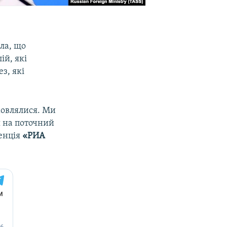
ла, що
ій, які
з, які
дмовлялися. Ми
я на поточний
генція
«РИА