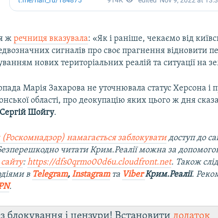
ця ж
речниця вказувала
: «Як і раніше, чекаємо від киї
едвозначних сигналів про своє прагнення відновити 
уванням нових територіальних реалій та ситуації на зе
топада Марія Захарова не уточнювала статус Херсона і
нської області, про деокупацію яких цього ж дня сказа
Сергій Шойгу
.
 (Роскомнадзор) намагається заблокувати
доступ до са
 Безперешкодно читати Крим.Реалії можна за допомог
 сайту
:
https://dfs0qrmo00d6u.cloudfront.net
. Також слі
одіями в
Telegram
,
Instagram
та
Viber
Крим.Реалії
. Рек
PN
.
з блокування і цензури! Встановити
додаток