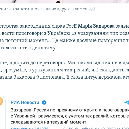
упила з однотипною заявою вдруге в листопаді
стерства закордонних справ Росії
Марія Захарова
заяви
і вести переговори з Україною «з урахуванням тих реал
на поточний момент». Це майже дослівне повторення те
голосила тиждень тому.
іше, відкриті до переговорів. Ми ніколи від них не ві
ти, зрозуміло, з урахуванням тих реалій, які складаютьс
азала Захарова 9 листопада, її слова цитує державна а