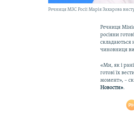
Речниця МЗС Росії Марія Захарова вист
Речниця Міні
росіяни готов
складаються 
чиновниця ви
«Ми, як і ран
готові їх вес
момент», – ск
Новости»
.