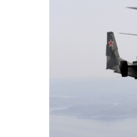
ВІДЕОУРОКИ «ELIFBE»
СВІДЧЕННЯ ОКУПАЦІЇ
УКРАЇНСЬКА ПРОБЛЕМА КРИМУ
ІНФОГРАФІКА