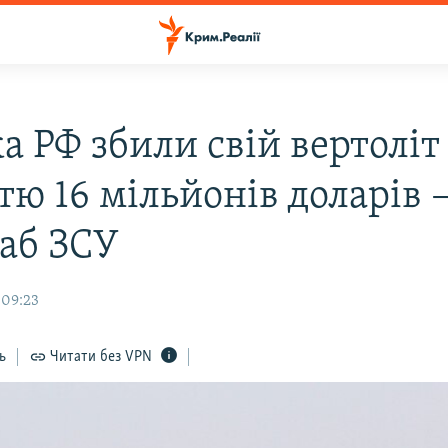
а РФ збили свій вертоліт
тю 16 мільйонів доларів 
аб ЗСУ
 09:23
ь
Читати без VPN