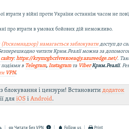
ої втрати у війні проти України останнім часом не пов
ані про втрати в умовах бойових дій неможливо.
 (Роскомнадзор) намагається заблокувати
доступ до са
 Безперешкодно читати Крим.Реалії можна за допомог
 сайту
:
https://krymrgbcrlvrexoeaqjy.azureedge.net/
. Та
 подіями в
Telegram
,
Instagram
та
Viber
Крим.Реалії
. Р
ти
VPN
.
з блокування і цензури! Встановити
додаток
ії для
iOS
і
Android
.
ь
Читати без VPN
Follow us
Print