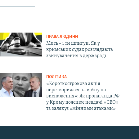
ПРАВА ЛЮДИНИ
Мить – і ти шпигун. Як у
кримських судах розглядають
звинувачення в держзраді
ПОЛІТИКА
«Короткострокова акція
перетворилася на війну на
виснаження»: Як пропаганда РФ
у Криму пояснює невдачі «СВО»
та залякує «мінними атаками»