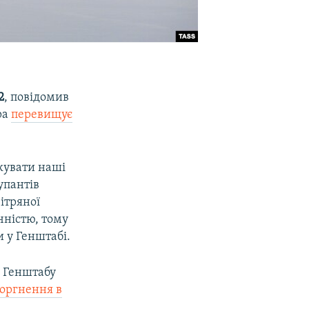
2
, повідомив
ра
перевищує
кувати наші
упантів
ітряної
чністю, тому
и у Генштабі.
м Генштабу
оргнення в