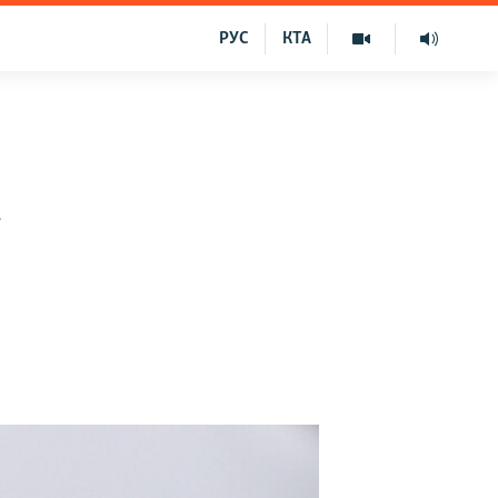
РУС
КТА
–