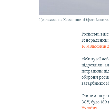
Це сталося на Херсонщині (фото ілюстр
Російські вій
Генеральний 
16 мільйонів 
«Минулої доб
підрозділи, а
потрапили пі
оборони росій
загарбники зб
Станом на ра
ЗСУ, було 189 
Україну
.