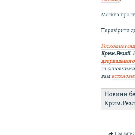
Москва про св
Перевірити д
Роскомнагляд
Крим.Реалії
.
дзеркального
за основними
вам
встанови
Новини бе
Крим.Реал
Поділитис