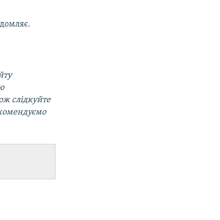
ідомляє.
йту
ою
кож слідкуйте
екомендуємо