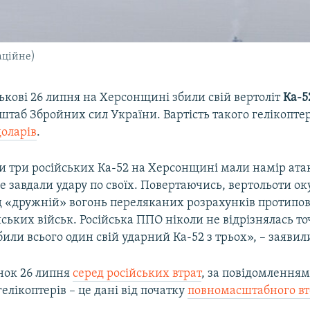
аційне)
ськові 26 липня на Херсонщині збили свій вертоліт
Ка-5
штаб Збройних сил України. Вартість такого гелікопте
доларів
.
и три російських Ка-52 на Херсонщині мали намір ата
ле завдали удару по своїх. Повертаючись, вертольоти ок
д «дружній» вогонь переляканих розрахунків протипов
ських військ. Російська ППО ніколи не відрізнялась то
или всього один свій ударний Ка-52 з трьох», – заявил
нок 26 липня
серед російських втрат
, за повідомлення
гелікоптерів – це дані від початку
повномасштабного вт