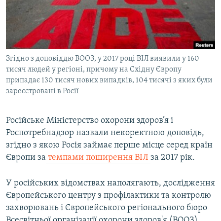
ВІДЕОУРОКИ «ELIFBE»
Русский
СВІДЧЕННЯ ОКУПАЦІЇ
Qırımtatar
УКРАЇНСЬКА ПРОБЛЕМА КРИМУ
Згідно з доповіддю ВООЗ, у 2017 році ВІЛ виявили у 160
ДОЛУЧАЙСЯ!
ІНФОГРАФІКА
тисяч людей у регіоні, причому на Східну Європу
припадає 130 тисяч нових випадків, 104 тисячі з яких були
зареєстровані в Росії
Усі сайти RFE/RL
Російське Міністерство охорони здоров’я і
Роспотребнадзор назвали некоректною доповідь,
згідно з якою Росія займає перше місце серед країн
Європи за
темпами поширення ВІЛ
за 2017 рік.
У російських відомствах наполягають, дослідження
Європейського центру з профілактики та контролю
захворювань і Європейського регіонального бюро
Всесвітньої організації охорони здоров'я (ВООЗ)