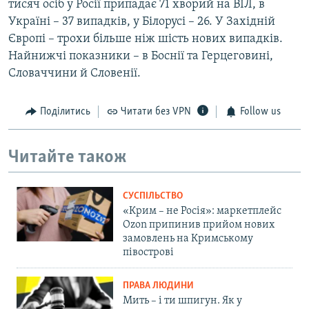
тисяч осіб у Росії припадає 71 хворий на ВІЛ, в
Україні – 37 випадків, у Білорусі – 26. У Західній
Європі – трохи більше ніж шість нових випадків.
Найнижчі показники – в Боснії та Герцеговині,
Словаччини й Словенії.
Поділитись
Читати без VPN
Follow us
Читайте також
СУСПІЛЬСТВО
«Крим – не Росія»: маркетплейс
Ozon припинив прийом нових
замовлень на Кримському
півострові
ПРАВА ЛЮДИНИ
Мить – і ти шпигун. Як у