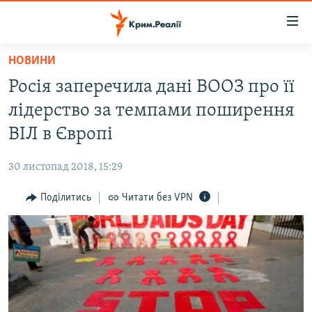
Доступність
посилання
Перейти
НОВИНИ
до
НОВИНИ
Росія заперечила дані ВООЗ про її
основного
ВОДА.КРИМ
матеріалу
лідерство за темпами поширення
ВІДЕО ТА ФОТО
Перейти
ВІЛ в Європі
до
ПОЛІТИКА
основної
30 листопад 2018, 15:29
БЛОГИ
навігації
Перейти
Поділитись
Читати без VPN
ПОГЛЯД
до
ІНТЕРВ'Ю
пошуку
ВСЕ ЗА ДЕНЬ
СПЕЦПРОЕКТИ
ЯК ОБІЙТИ БЛОКУВАННЯ
ДЕПОРТАЦІЯ