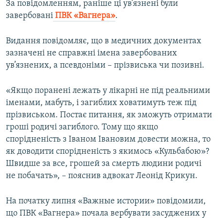
За повідомленням, раніше ці ув’язнені були
завербовані
ПВК «Вагнера»
.
Видання повідомляє, що в медичних документах
зазначені не справжні імена завербованих
ув’язнених, а псевдоніми – прізвиська чи позивні.
«Якщо поранені лежать у лікарні не під реальними
іменами, мабуть, і загиблих ховатимуть теж під
прізвиськом. Постає питання, як зможуть отримати
гроші родичі загиблого. Тому що якщо
спорідненість з Іваном Івановим довести можна, то
як доводити спорідненість з якимось «Кульбабою»?
Швидше за все, грошей за смерть людини родичі
не побачать», – пояснив адвокат Леонід Крикун.
На початку липня «Важные истории» повідомили,
що ПВК «Вагнера» почала вербувати засуджених у