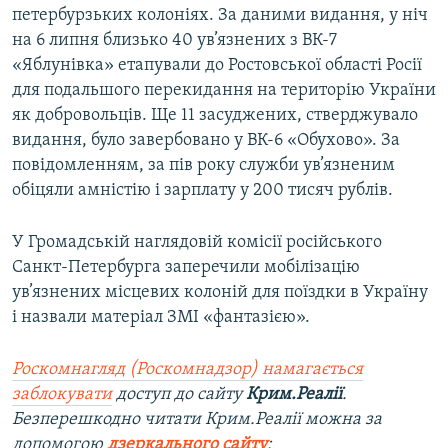
петербурзьких колоніях. За даними видання, у ніч
на 6 липня близько 40 ув’язнених з ВК-7
«Яблунівка» етапували до Ростовської області Росії
для подальшого перекидання на територію України
як добровольців. Ще 11 засуджених, стверджувало
видання, було завербовано у ВК-6 «Обухово». За
повідомленням, за пів року служби ув’язненим
обіцяли амністію і зарплату у 200 тисяч рублів.
У Громадській наглядовій комісії російського
Санкт-Петербурга заперечили мобілізацію
ув’язнених місцевих колоній для поїздки в Україну
і назвали матеріал ЗМІ «фантазією».
Роскомнагляд (Роскомнадзор) намагається
заблокувати
доступ до сайту
Крим.Реалії
.
Безперешкодно читати Крим.Реалії можна за
допомогою
дзеркального сайту
: