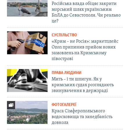
Російська влада обіцяє закрити
морський шлях українським
БпЛА до Севастополя. Чи реально
це?
СУСПІЛЬСТВО
«Крим – не Росія»: маркетплейс
Ozon припинив прийом нових
замовлень на Кримському
півострові
ПРАВА ЛЮДИНИ
Мить – і ти шпигун. Як у
кримських судах розглядають
звинувачення в держзраді
ФОТОГАЛЕРЕЇ
Краса Сімферопольського
водосховища та занедбаність
довкола