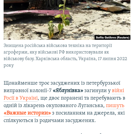
ВІДЕОУРОКИ «ELIFBE»
Русский
СВІДЧЕННЯ ОКУПАЦІЇ
Qırımtatar
УКРАЇНСЬКА ПРОБЛЕМА КРИМУ
ДОЛУЧАЙСЯ!
ІНФОГРАФІКА
Знищена російська військова техніка на території
агроферми, яку військові РФ використовували як
військову базу. Харківська область, Україна, 17 липня 2022
Усі сайти RFE/RL
року
Щонайменше троє засуджених із петербурзької
виправної колонії-7
«Яблунівка»
загинули у
війні
Росії в Україні
, ще двоє поранені та перебувають в
одній із лікарень окупованого Луганська,
пишуть
«Важные истории»
з посиланням на джерела, які
спілкуються із родичами засуджених.