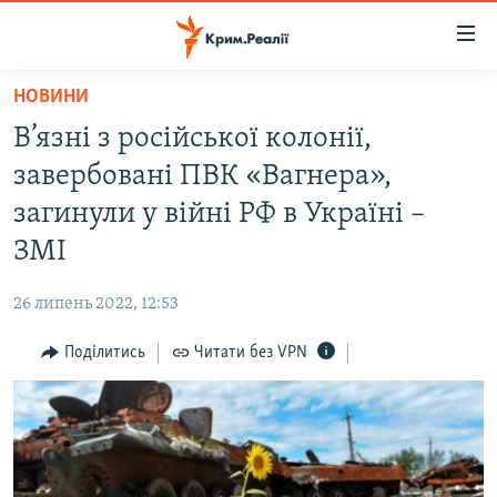
Доступність
посилання
Перейти
НОВИНИ
до
НОВИНИ
В’язні з російської колонії,
основного
ВОДА.КРИМ
матеріалу
завербовані ПВК «Вагнера»,
ВІДЕО ТА ФОТО
Перейти
загинули у війні РФ в Україні –
до
ПОЛІТИКА
ЗМІ
основної
БЛОГИ
навігації
26 липень 2022, 12:53
Перейти
ПОГЛЯД
до
Поділитись
Читати без VPN
ІНТЕРВ'Ю
пошуку
ВСЕ ЗА ДЕНЬ
СПЕЦПРОЕКТИ
ЯК ОБІЙТИ БЛОКУВАННЯ
ДЕПОРТАЦІЯ