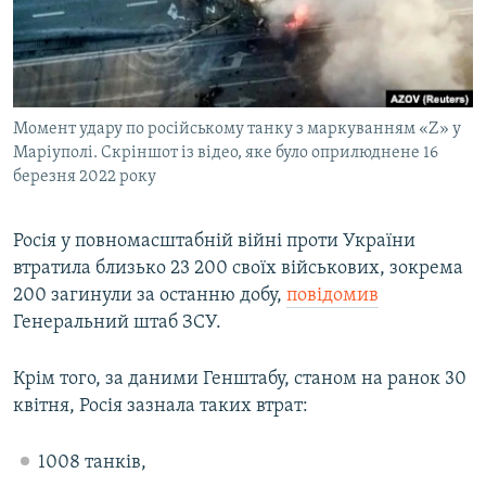
ВІДЕОУРОКИ «ELIFBE»
Русский
СВІДЧЕННЯ ОКУПАЦІЇ
Qırımtatar
УКРАЇНСЬКА ПРОБЛЕМА КРИМУ
Момент удару по російському танку з маркуванням «Z» у
ДОЛУЧАЙСЯ!
ІНФОГРАФІКА
Маріуполі. Скріншот із відео, яке було оприлюднене 16
березня 2022 року
Усі сайти RFE/RL
Росія у повномасштабній війні проти України
втратила близько 23 200 своїх військових, зокрема
200 загинули за останню добу,
повідомив
Генеральний штаб ЗСУ.
Крім того, за даними Генштабу, станом на ранок 30
квітня, Росія зазнала таких втрат:
1008 танків,