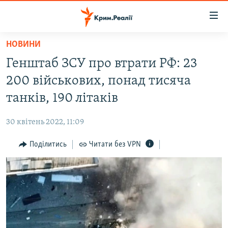
Доступність
посилання
Перейти
НОВИНИ
до
НОВИНИ
Генштаб ЗСУ про втрати РФ: 23
основного
ВОДА.КРИМ
матеріалу
200 військових, понад тисяча
ВІДЕО ТА ФОТО
Перейти
танків, 190 літаків
до
ПОЛІТИКА
основної
30 квітень 2022, 11:09
БЛОГИ
навігації
Перейти
Поділитись
Читати без VPN
ПОГЛЯД
до
ІНТЕРВ'Ю
пошуку
ВСЕ ЗА ДЕНЬ
СПЕЦПРОЕКТИ
ЯК ОБІЙТИ БЛОКУВАННЯ
ДЕПОРТАЦІЯ