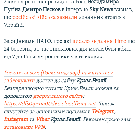
7 квітня речник президента Росії
Володимира
Путіна Дмитро Пєсков
в інтервʼю
Sky News
визнав,
що
російські війська зазнали
«значних втрат» в
Україні.
За оцінками НАТО, про які
писало видання Time
ще
24 березня, за час військових дій могли бути вбиті
від 7 до 15 тисяч російських військових.
Роскомнагляд (Роскомнадзор) намагається
заблокувати
доступ до сайту
Крим.Реалії
.
Безперешкодно читати Крим.Реалії можна за
допомогою
дзеркального сайту
:
https://dfs0qrmo00d6u.cloudfront.net
. Також
слідкуйте за основними подіями в
Telegram
,
Instagram
та
Viber
Крим.Реалії
. Рекомендуємо вам
встановити
VPN
.