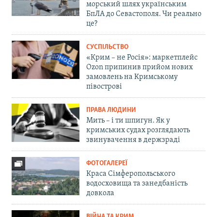
морський шлях українським
БпЛА до Севастополя. Чи реально
це?
СУСПІЛЬСТВО
«Крим – не Росія»: маркетплейс
Ozon припинив прийом нових
замовлень на Кримському
півострові
ПРАВА ЛЮДИНИ
Мить – і ти шпигун. Як у
кримських судах розглядають
звинувачення в держзраді
ФОТОГАЛЕРЕЇ
Краса Сімферопольського
водосховища та занедбаність
довкола
ВІЙНА ТА КРИМ