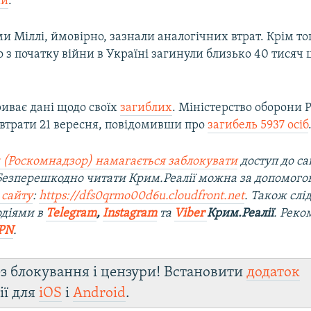
ми
.
ми Міллі, ймовірно, зазнали аналогічних втрат. Крім тог
 з початку війни в Україні загинули близько 40 тисяч
риває дані щодо своїх
загиблих
. Міністерство оборони Р
 втрати 21 вересня, повідомивши про
загибель 5937 осіб
 (Роскомнадзор) намагається заблокувати
доступ до са
 Безперешкодно читати Крим.Реалії можна за допомог
 сайту
:
https://dfs0qrmo00d6u.cloudfront.net
. Також слі
одіями в
Telegram
,
Instagram
та
Viber
Крим.Реалії
. Ре
ко
PN
.
з блокування і цензури! Встановити
додаток
ії для
iOS
і
Android
.