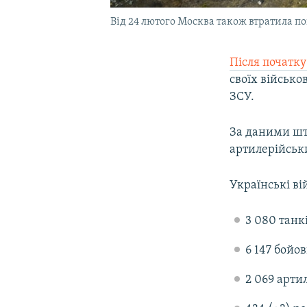
Від 24 лютого Москва також втратила п
Після початк
своїх військо
ЗСУ.
За даними шта
артилерійськ
Українські ві
3 080 танкі
6 147 бойо
2 069 арти