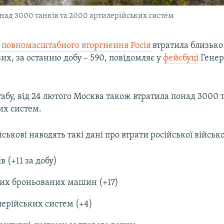
онад 3000 танків та 2000 артилерійських систем
у повномасштабного вторгнення Росія
втратила близько 
вих, за останню добу – 590, повідомляє у
фейсбуці
Генер
бу, від 24 лютого Москва також втратила понад 3000 т
их систем.
йськові наводять такі дані про втрати російської військ
в (+11 за добу)
вих броньованих машин (+17)
лерійських систем (+4)