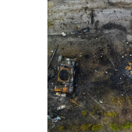
ВІДЕОУРОКИ «ELIFBE»
СВІДЧЕННЯ ОКУПАЦІЇ
УКРАЇНСЬКА ПРОБЛЕМА КРИМУ
ІНФОГРАФІКА