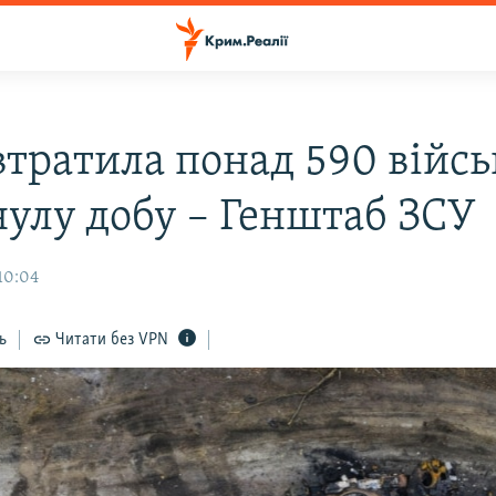
 втратила понад 590 війс
нулу добу – Генштаб ЗСУ
10:04
ь
Читати без VPN