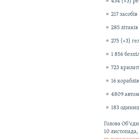
434 (+3) р
217 засобі
285 літаків
275 (+3) г
1 856 безп
723 крилат
16 кораблів
4809 автом
183 одиниц
Голова Обʼєд
10 листопада,