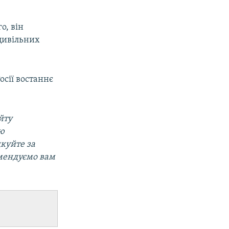
о, він
 цивільних
осії востаннє
.
йту
ою
дкуйте за
мендуємо вам