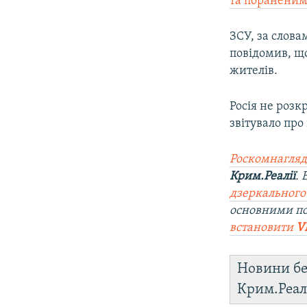
та поранени
ЗСУ, за слова
повідомив, що
жителів.
Росія не розк
звітувало про
Роскомнагляд
Крим.Реалії
.
дзеркального
основними п
встановити
V
Новини бе
Крим.Реал