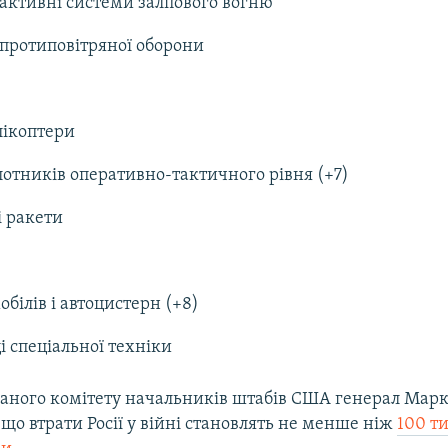
еактивні системи залпового вогню
в протиповітряної оборони
елікоптери
ілотників оперативно-тактичного рівня (+7)
і ракети
обілів і автоцистерн (+8)
і спеціальної техніки
наного комітету начальників штабів США генерал Марк
 що втрати Росії у війні становлять не менше ніж
100 т