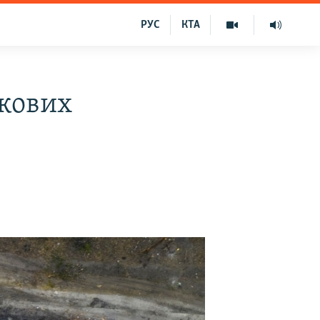
РУС
КТА
ькових