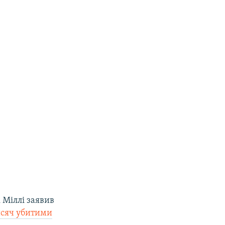
 Міллі заявив
исяч убитими