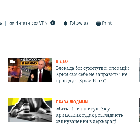
ь
Читати без VPN
Follow us
Print
ВІДЕО
Блокада без сухопутної операції:
Крим сам себе не заправить і не
прогодує | Крим.Реалії
ПРАВА ЛЮДИНИ
Мить – і ти шпигун. Як у
кримських судах розглядають
звинувачення в держзраді