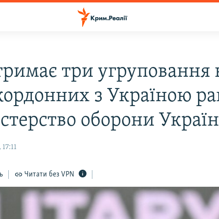
 тримає три угруповання 
кордонних з Україною р
істерство оборони Украї
 17:11
ь
Читати без VPN