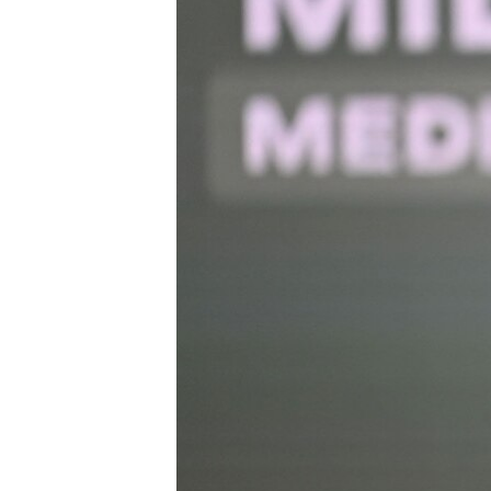
ВІДЕОУРОКИ «ELIFBE»
СВІДЧЕННЯ ОКУПАЦІЇ
УКРАЇНСЬКА ПРОБЛЕМА КРИМУ
ІНФОГРАФІКА