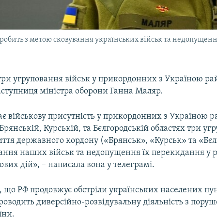
 робить з метою сковування українських військ та недопущен
 три угруповання військ у прикордонних з Україною ра
аступниця міністра оборони Ганна Маляр.
ає військову присутність у прикордонних з Україною р
рянській, Курській, та Бєлгородській областях три уг
ття державного кордону («Брянськ», «Курськ» та «Бєл
ання наших військ та недопущення їх перекидання у 
вих дій», – написала вона у телеграмі.
 що РФ продовжує обстріли українських населених пунк
проводить диверсійно-розвідувальну діяльність з пору
їни.