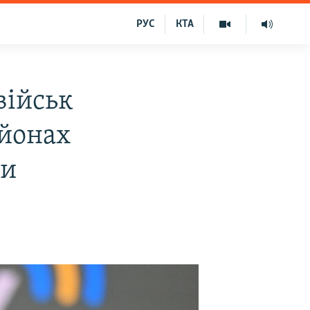
РУС
КТА
військ
айонах
ни