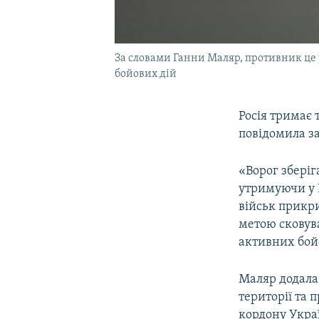
За словами Ганни Маляр, противник це
бойових дій
Росія тримає
повідомила з
«Ворог зберіг
утримуючи у Б
військ прикри
метою сковув
активних бойо
Маляр додала,
території та 
кордону Укра