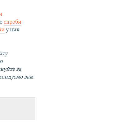
и
ро
спроби
ми
у цих
йту
ою
дкуйте за
омендуємо вам