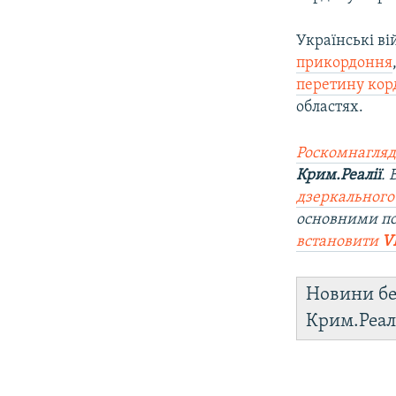
Українські в
прикордоння
перетину кор
областях.
Роскомнагляд
Крим.Реалії
.
дзеркального
основними по
встановити
V
Новини бе
Крим.Реал