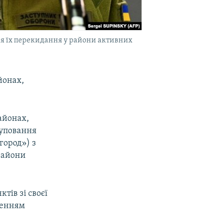
ня їх перекидання у райони активних
йонах,
айонах,
руповання
город») з
райони
тів зі своєї
шенням