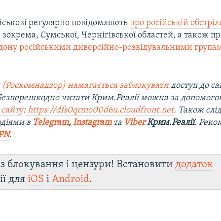
ійськові регулярно повідомляють
про російській обстріл
, зокрема, Сумської, Чернігівської областей, а також п
дону російськими диверсійно-розвідувальними група
 (Роскомнадзор) намагається заблокувати
доступ до са
 Безперешкодно читати Крим.Реалії можна за допомог
 сайту
:
https://dfs0qrmo00d6u.cloudfront.net
. Також слі
діями в
Telegram
,
Instagram
та
Viber
Крим.Реалії
. Рек
PN
.
з блокування і цензури! Встановити
додаток
ії для
iOS
і
Android
.