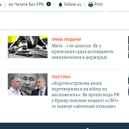
ь
Читати без VPN
Follow us
Print
ПРАВА ЛЮДИНИ
Мить – і ти шпигун. Як у
кримських судах розглядають
звинувачення в держзраді
ПОЛІТИКА
«Короткострокова акція
перетворилася на війну на
виснаження»: Як пропаганда РФ
у Криму пояснює невдачі «СВО»
та залякує «мінними атаками»