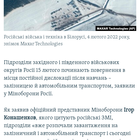
ВІДЕОУРОКИ «ELIFBE»
Русский
СВІДЧЕННЯ ОКУПАЦІЇ
Qırımtatar
УКРАЇНСЬКА ПРОБЛЕМА КРИМУ
Російські війська і техніка в Білорусі, 4 лютого 2022 року,
ДОЛУЧАЙСЯ!
ІНФОГРАФІКА
знімок Maxar Technologies
Підрозділи західного і південного військових
Усі сайти RFE/RL
округів Росії 15 лютого починають повернення в
місця постійної дислокації після навчань –
залізницею й автомобільним транспортом, заявили
у Міноборони Росії.
Як заявив офіційний представник Міноборони
Ігор
Конашенков
, якого цитують російські ЗМІ,
підрозділи «вже розпочали завантаження на
залізничний і автомобільний транспорт і сьогодні