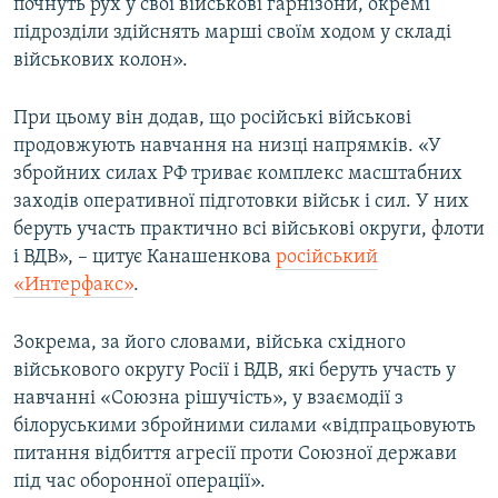
почнуть рух у свої військові гарнізони, окремі
підрозділи здійснять марші своїм ходом у складі
військових колон».
При цьому він додав, що російські військові
продовжують навчання на низці напрямків. «У
збройних силах РФ триває комплекс масштабних
заходів оперативної підготовки військ і сил. У них
беруть участь практично всі військові округи, флоти
і ВДВ», – цитує Канашенкова
російський
«Интерфакс»
.
Зокрема, за його словами, війська східного
військового округу Росії і ВДВ, які беруть участь у
навчанні «Союзна рішучість», у взаємодії з
білоруськими збройними силами «відпрацьовують
питання відбиття агресії проти Союзної держави
під час оборонної операції».