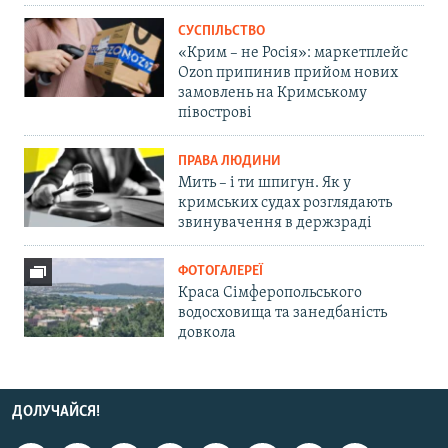
СУСПІЛЬСТВО
«Крим – не Росія»: маркетплейс
Ozon припинив прийом нових
замовлень на Кримському
півострові
ПРАВА ЛЮДИНИ
Мить – і ти шпигун. Як у
кримських судах розглядають
звинувачення в держзраді
ФОТОГАЛЕРЕЇ
Краса Сімферопольського
водосховища та занедбаність
довкола
ДОЛУЧАЙСЯ!