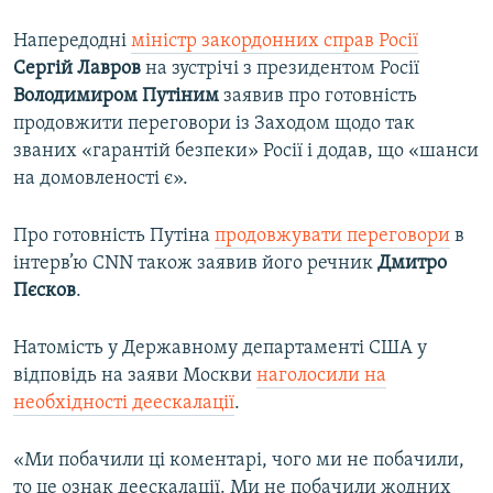
Напередодні
міністр закордонних справ Росії
Сергій Лавров
на зустрічі з президентом Росії
Володимиром Путіним
заявив про готовність
продовжити переговори із Заходом щодо так
званих «гарантій безпеки» Росії і додав, що «шанси
на домовленості є».
Про готовність Путіна
продовжувати переговори
в
інтерв’ю CNN також заявив його речник
Дмитро
Пєсков
.
Натомість у Державному департаменті США у
відповідь на заяви Москви
наголосили на
необхідності деескалації
.
«Ми побачили ці коментарі, чого ми не побачили,
то це ознак деескалації. Ми не побачили жодних