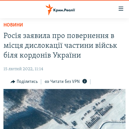
Доступність
посилання
Перейти
НОВИНИ
до
НОВИНИ
Росія заявила про повернення в
основного
ВОДА.КРИМ
матеріалу
місця дислокації частини військ
ВІДЕО ТА ФОТО
Перейти
біля кордонів України
до
ПОЛІТИКА
основної
15 лютий 2022, 11:14
БЛОГИ
навігації
Перейти
Поділитись
Читати без VPN
ПОГЛЯД
до
ІНТЕРВ'Ю
пошуку
ВСЕ ЗА ДЕНЬ
СПЕЦПРОЕКТИ
ЯК ОБІЙТИ БЛОКУВАННЯ
ДЕПОРТАЦІЯ