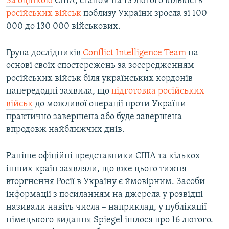
За оцінкою
США, станом на 13 лютого кількість
російських військ
поблизу України зросла зі 100
000 до 130 000 військових.
Група дослідників
Conflict Intelligence Team
на
основі своїх спостережень за зосередженням
російських військ біля українських кордонів
напередодні заявила, що
підготовка російських
військ
до можливої операції проти України
практично завершена або буде завершена
впродовж найближчих днів.
Раніше офіційні представники США та кількох
інших країн заявляли, що вже цього тижня
вторгнення Росії в Україну є ймовірним. Засоби
інформації з посиланням на джерела у розвідці
називали навіть числа – наприклад, у публікації
німецького видання Spiegel ішлося про 16 лютого.