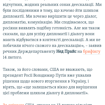
відчутних, жодних реальних ознак деескалації. Ми
були послідовними в тому, що хочемо йти шляхом
дипломатії. Ми хочемо вирішити це через діалог,
дипломатію, комунікацію. Ми сподіваємося, що
росіяни виявлять подібну готовність. Але ми також
сказали, що для успіху дипломатії і діалогу вони
мають відбуватися в контексті деескалації. А ми не
побачили нічого схожого на деескалацію», – заявив
речник Держдепартаменту
Нед Прайс
на
брифінгу
14 лютого.
Також, за його словами, США не вважають, що
президент Росії Володимир Путін вже ухвалив
рішення щодо нового вторгнення в Україну, і
вірять, що «ще залишається вікно для вирішення
цієї проблеми шляхом діалогу й дипломатії».