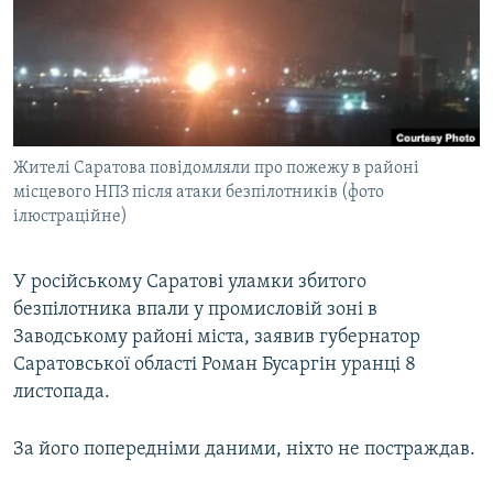
ВІДЕОУРОКИ «ELIFBE»
Русский
СВІДЧЕННЯ ОКУПАЦІЇ
Qırımtatar
УКРАЇНСЬКА ПРОБЛЕМА КРИМУ
ДОЛУЧАЙСЯ!
ІНФОГРАФІКА
Жителі Саратова повідомляли про пожежу в районі
місцевого НПЗ після атаки безпілотників (фото
ілюстраційне)
Усі сайти RFE/RL
У російському Саратові уламки збитого
безпілотника впали у промисловій зоні в
Заводському районі міста, заявив губернатор
Саратовської області Роман Бусаргін уранці 8
листопада.
За його попередніми даними, ніхто не постраждав.