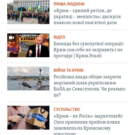
ПРАВА ЛЮДИНИ
«Крим – єдиний регіон, де
українці – меншість»: дискусія
навколо нової пам'ятної дати
ВІДЕО
Блокада без сухопутної операції:
Крим сам себе не заправить і не
прогодує | Крим.Реалії
ВІЙНА ТА КРИМ
Російська влада обіцяє закрити
морський шлях українським
БпЛА до Севастополя. Чи реально
це?
СУСПІЛЬСТВО
«Крим – не Росія»: маркетплейс
Ozon припинив прийом нових
замовлень на Кримському
півострові