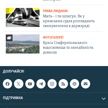
ПРАВА ЛЮДИНИ
Мить – і ти шпигун. Як у
кримських судах розглядають
звинувачення в держзраді
ФОТОГАЛЕРЕЇ
Краса Сімферопольського
водосховища та занедбаність
довкола
ДОЛУЧАЙСЯ!
ПІДТРИМКА