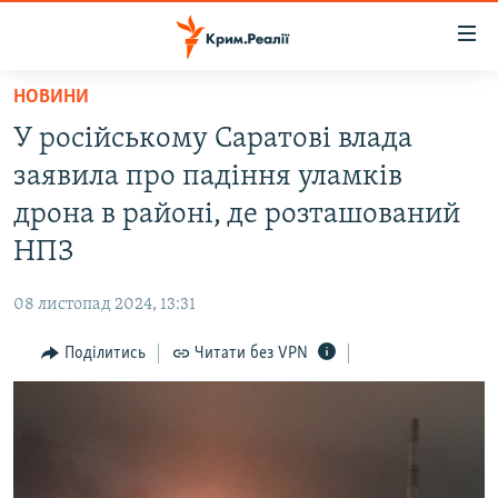
Доступність
посилання
Перейти
НОВИНИ
до
НОВИНИ
У російському Саратові влада
основного
ВОДА.КРИМ
матеріалу
заявила про падіння уламків
ВІДЕО ТА ФОТО
Перейти
дрона в районі, де розташований
до
ПОЛІТИКА
НПЗ
основної
БЛОГИ
навігації
08 листопад 2024, 13:31
Перейти
ПОГЛЯД
до
Поділитись
Читати без VPN
ІНТЕРВ'Ю
пошуку
ВСЕ ЗА ДЕНЬ
СПЕЦПРОЕКТИ
ЯК ОБІЙТИ БЛОКУВАННЯ
ДЕПОРТАЦІЯ