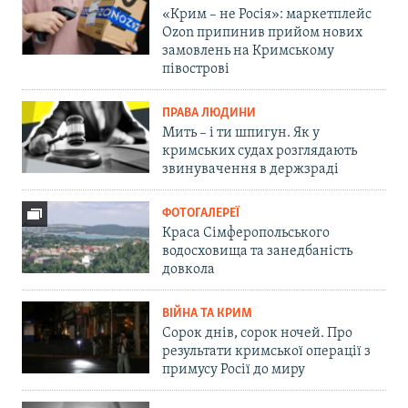
«Крим – не Росія»: маркетплейс
Ozon припинив прийом нових
замовлень на Кримському
півострові
ПРАВА ЛЮДИНИ
Мить – і ти шпигун. Як у
кримських судах розглядають
звинувачення в держзраді
ФОТОГАЛЕРЕЇ
Краса Сімферопольського
водосховища та занедбаність
довкола
ВІЙНА ТА КРИМ
Сорок днів, сорок ночей. Про
результати кримської операції з
примусу Росії до миру