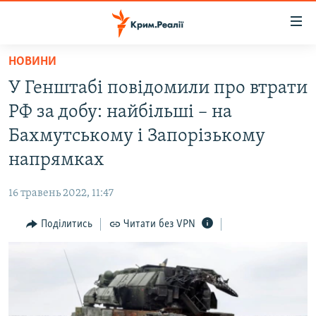
Доступність
посилання
Перейти
НОВИНИ
до
НОВИНИ
У Генштабі повідомили про втрати
основного
ВОДА.КРИМ
матеріалу
РФ за добу: найбільші – на
ВІДЕО ТА ФОТО
Перейти
Бахмутському і Запорізькому
до
ПОЛІТИКА
напрямках
основної
БЛОГИ
навігації
16 травень 2022, 11:47
Перейти
ПОГЛЯД
до
Поділитись
Читати без VPN
ІНТЕРВ'Ю
пошуку
ВСЕ ЗА ДЕНЬ
СПЕЦПРОЕКТИ
ЯК ОБІЙТИ БЛОКУВАННЯ
ДЕПОРТАЦІЯ