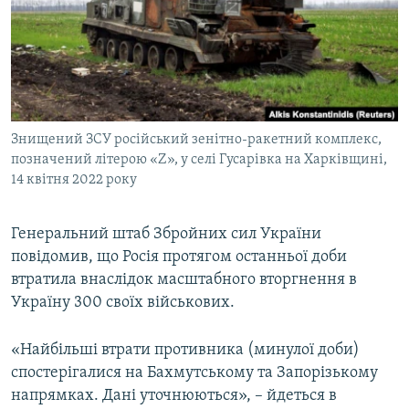
ВІДЕОУРОКИ «ELIFBE»
Русский
СВІДЧЕННЯ ОКУПАЦІЇ
Qırımtatar
УКРАЇНСЬКА ПРОБЛЕМА КРИМУ
ДОЛУЧАЙСЯ!
ІНФОГРАФІКА
Знищений ЗСУ російський зенітно-ракетний комплекс,
позначений літерою «Z», у селі Гусарівка на Харківщині,
14 квітня 2022 року
Усі сайти RFE/RL
Генеральний штаб Збройних сил України
повідомив, що Росія протягом останньої доби
втратила внаслідок масштабного вторгнення в
Україну 300 своїх військових.
«Найбільші втрати противника (минулої доби)
спостерігалися на Бахмутському та Запорізькому
напрямках. Дані уточнюються», – йдеться в