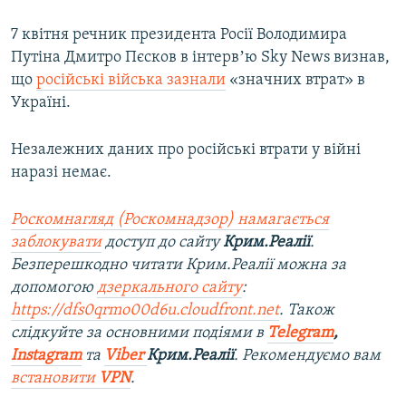
7 квітня речник президента Росії Володимира
Путіна Дмитро Пєсков в інтервʼю Sky News визнав,
що
російські війська зазнали
«значних втрат» в
Україні.
Незалежних даних про російські втрати у війні
наразі немає.
Роскомнагляд (Роскомнадзор) намагається
заблокувати
доступ до сайту
Крим.Реалії
.
Безперешкодно читати Крим.Реалії можна за
допомогою
дзеркального сайту
:
https://dfs0qrmo00d6u.cloudfront.net
. Також
слідкуйте за основними подіями в
Telegram
,
Instagram
та
Viber
Крим.Реалії
. Рекомендуємо вам
встановити
VPN
.