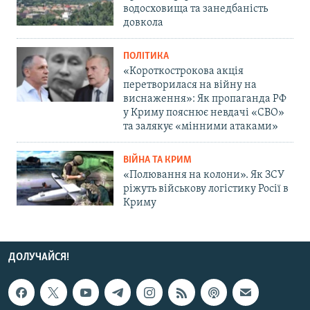
водосховища та занедбаність
довкола
ПОЛІТИКА
«Короткострокова акція
перетворилася на війну на
виснаження»: Як пропаганда РФ
у Криму пояснює невдачі «СВО»
та залякує «мінними атаками»
ВІЙНА ТА КРИМ
«Полювання на колони». Як ЗСУ
ріжуть військову логістику Росії в
Криму
ДОЛУЧАЙСЯ!