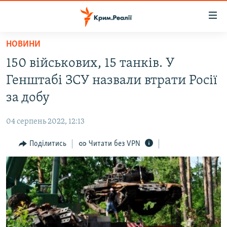
Доступність
посилання
Перейти
НОВИНИ
до
НОВИНИ
150 військових, 15 танків. У
основного
ВОДА.КРИМ
матеріалу
Генштабі ЗСУ назвали втрати Росії
ВІДЕО ТА ФОТО
Перейти
за добу
до
ПОЛІТИКА
основної
04 серпень 2022, 12:13
БЛОГИ
навігації
Перейти
Поділитись
Читати без VPN
ПОГЛЯД
до
ІНТЕРВ'Ю
пошуку
ВСЕ ЗА ДЕНЬ
СПЕЦПРОЕКТИ
ЯК ОБІЙТИ БЛОКУВАННЯ
ДЕПОРТАЦІЯ