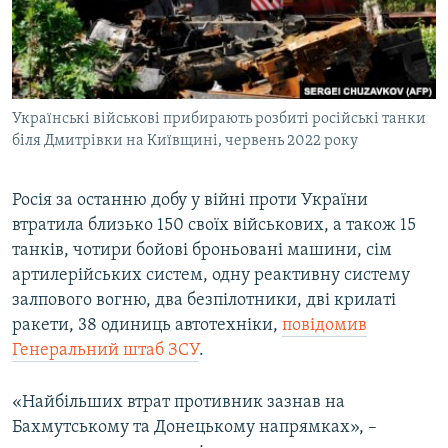
ВІДЕОУРОКИ «ELIFBE»
Русский
СВІДЧЕННЯ ОКУПАЦІЇ
Qırımtatar
УКРАЇНСЬКА ПРОБЛЕМА КРИМУ
Українські військові прибирають розбиті російські танки
ДОЛУЧАЙСЯ!
ІНФОГРАФІКА
біля Дмитрівки на Київщині, червень 2022 року
Росія за останню добу у війні проти України
Усі сайти RFE/RL
втратила близько 150 своїх військових, а також 15
танків, чотири бойові броньовані машини, сім
артилерійських систем, одну реактивну систему
залпового вогню, два безпілотники, дві крилаті
ракети, 38 одиниць автотехніки,
повідомив
Генеральний штаб ЗСУ
.
«Найбільших втрат противник зазнав на
Бахмутському та Донецькому напрямках», –