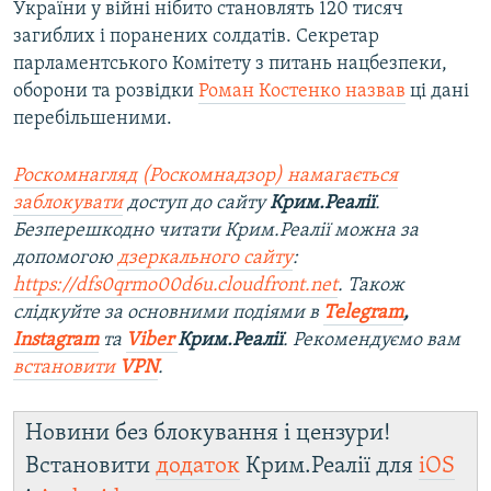
України у війні нібито становлять 120 тисяч
загиблих і поранених солдатів. Секретар
парламентського Комітету з питань нацбезпеки,
оборони та розвідки
Роман Костенко назвав
ці дані
перебільшеними.
Роскомнагляд (Роскомнадзор) намагається
заблокувати
доступ до сайту
Крим.Реалії
.
Безперешкодно читати Крим.Реалії можна за
допомогою
дзеркального сайту
:
https://dfs0qrmo00d6u.cloudfront.net
. Також
слідкуйте за основними подіями в
Telegram
,
Instagram
та
Viber
Крим.Реалії
. Рекомендуємо вам
встановити
VPN
.
Новини без блокування і цензури!
Встановити
додаток
Крим.Реалії для
iOS