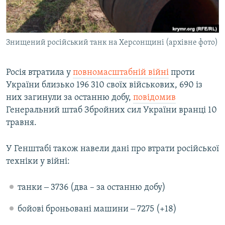
ВІДЕОУРОКИ «ELIFBE»
Русский
СВІДЧЕННЯ ОКУПАЦІЇ
Qırımtatar
Знищений російський танк на Херсонщині (архівне фото)
УКРАЇНСЬКА ПРОБЛЕМА КРИМУ
ДОЛУЧАЙСЯ!
ІНФОГРАФІКА
Росія втратила у
повномасштабній війні
проти
України близько 196 310 своїх військових, 690 із
них загинули за останню добу,
повідомив
Усі сайти RFE/RL
Генеральний штаб Збройних сил України вранці 10
травня.
У Генштабі також навели дані про втрати російської
техніки у війні:
танки ‒ 3736 (два – за останню добу)
бойові броньовані машини ‒ 7275 (+18)