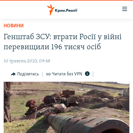
Доступність
посилання
Перейти
НОВИНИ
до
НОВИНИ
Генштаб ЗСУ: втрати Росії у війні
основного
ВОДА.КРИМ
матеріалу
перевищили 196 тисяч осіб
ВІДЕО ТА ФОТО
Перейти
до
10 травень 2023, 09:48
ПОЛІТИКА
основної
БЛОГИ
Поділитись
Читати без VPN
навігації
Перейти
ПОГЛЯД
до
ІНТЕРВ'Ю
пошуку
ВСЕ ЗА ДЕНЬ
СПЕЦПРОЕКТИ
ЯК ОБІЙТИ БЛОКУВАННЯ
ДЕПОРТАЦІЯ