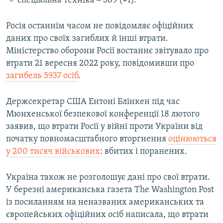
спеціальна техніка ‒ 389 (+1).
Росія останнім часом не повідомляє офіційних
даних про своїх загиблих й інші втрати.
Міністерство оборони Росії востаннє звітувало про
втрати 21 вересня 2022 року, повідомивши про
загибель 5937 осіб
.
Держсекретар США Ентоні Блінкен під час
Мюнхенської безпекової конференції 18 лютого
заявив, що втрати Росії у війні проти України від
початку повномасштабного вторгнення
оцінюються
у 200 тисяч військових
: вбитих і поранених.
Україна також не розголошує дані про свої втрати.
У березні американська газета The Washington Post
із посиланням на неназваних американських та
європейських офіційних осіб написала, що втрати