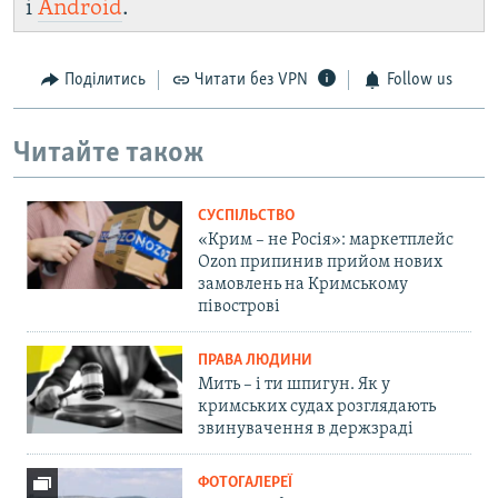
і
Android
.
Поділитись
Читати без VPN
Follow us
Читайте також
СУСПІЛЬСТВО
«Крим – не Росія»: маркетплейс
Ozon припинив прийом нових
замовлень на Кримському
півострові
ПРАВА ЛЮДИНИ
Мить – і ти шпигун. Як у
кримських судах розглядають
звинувачення в держзраді
ФОТОГАЛЕРЕЇ