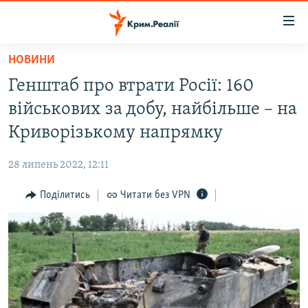
Доступність
посилання
Перейти
НОВИНИ
до
НОВИНИ
Генштаб про втрати Росії: 160
основного
ВОДА.КРИМ
матеріалу
військових за добу, найбільше – на
ВІДЕО ТА ФОТО
Перейти
Криворізькому напрямку
до
ПОЛІТИКА
основної
28 липень 2022, 12:11
БЛОГИ
навігації
Перейти
Поділитись
Читати без VPN
ПОГЛЯД
до
ІНТЕРВ'Ю
пошуку
ВСЕ ЗА ДЕНЬ
СПЕЦПРОЕКТИ
ЯК ОБІЙТИ БЛОКУВАННЯ
ДЕПОРТАЦІЯ