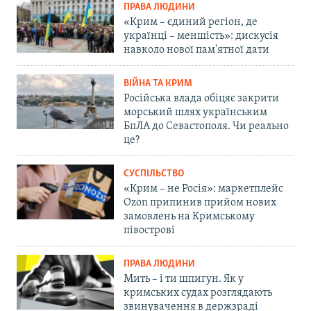
ПРАВА ЛЮДИНИ
«Крим – єдиний регіон, де
українці – меншість»: дискусія
навколо нової пам'ятної дати
ВІЙНА ТА КРИМ
Російська влада обіцяє закрити
морський шлях українським
БпЛА до Севастополя. Чи реально
це?
СУСПІЛЬСТВО
«Крим – не Росія»: маркетплейс
Ozon припинив прийом нових
замовлень на Кримському
півострові
ПРАВА ЛЮДИНИ
Мить – і ти шпигун. Як у
кримських судах розглядають
звинувачення в держзраді