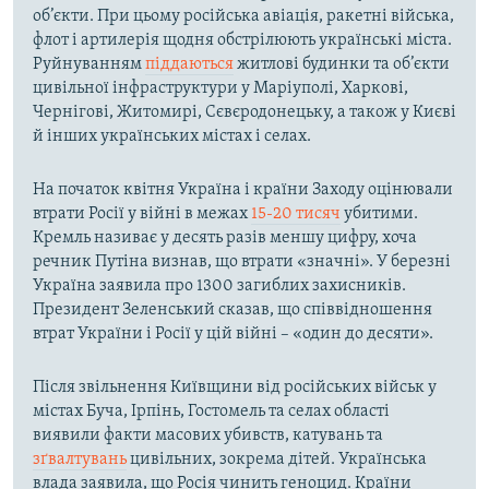
об’єкти. При цьому російська авіація, ракетні війська,
флот і артилерія щодня обстрілюють українські міста.
Руйнуванням
піддаються
житлові будинки та об’єкти
цивільної інфраструктури у Маріуполі, Харкові,
Чернігові, Житомирі, Сєвєродонецьку, а також у Києві
й інших українських містах і селах.
На початок квітня Україна і країни Заходу оцінювали
втрати Росії у війні в межах
15-20 тисяч
убитими.
Кремль називає у десять разів меншу цифру, хоча
речник Путіна визнав, що втрати «значні». У березні
Україна заявила про 1300 загиблих захисників.
Президент Зеленський сказав, що співвідношення
втрат України і Росії у цій війні – «один до десяти».
Після звільнення Київщини від російських військ у
містах Буча, Ірпінь, Гостомель та селах області
виявили факти масових убивств, катувань та
зґвалтувань
цивільних, зокрема дітей. Українська
влада заявила, що Росія чинить геноцид. Країни