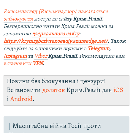
Роскомнагляд (Роскомнадзор) намагається
заблокувати
доступ до сайту
Крим.Реалії
.
Безперешкодно читати Крим.Реалії можна за
допомогою
дзеркального сайту
:
https://krymrgbcrlvrexoeaqjy.azureedge.net/
. Також
слідкуйте за основними подіями в
Telegram
,
Instagram
та
Viber
Крим.Реалії
. Рекомендуємо вам
встановити
VPN
.
Новини без блокування і цензури!
Встановити
додаток
Крим.Реалії для
iOS
і
Android
.
Масштабна війна Росії проти