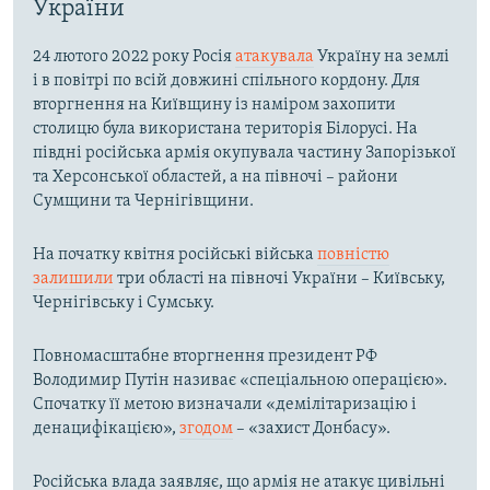
України
24 лютого 2022 року Росія
атакувала
Україну на землі
і в повітрі по всій довжині спільного кордону. Для
вторгнення на Київщину із наміром захопити
столицю була використана територія Білорусі. На
півдні російська армія окупувала частину Запорізької
та Херсонської областей, а на півночі – райони
Сумщини та Чернігівщини.
На початку квітня російські війська
повністю
залишили
три області на півночі України – Київську,
Чернігівську і Сумську.
Повномасштабне вторгнення президент РФ
Володимир Путін називає «спеціальною операцією».
Спочатку її метою визначали «демілітаризацію і
денацифікацією»,
згодом
– «захист Донбасу».
Російська влада заявляє, що армія не атакує цивільні