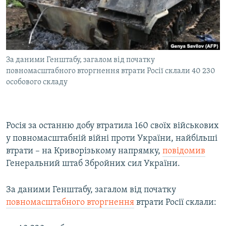
ВІДЕОУРОКИ «ELIFBE»
Русский
СВІДЧЕННЯ ОКУПАЦІЇ
Qırımtatar
УКРАЇНСЬКА ПРОБЛЕМА КРИМУ
За даними Генштабу, загалом від початку
ДОЛУЧАЙСЯ!
ІНФОГРАФІКА
повномасштабного вторгнення втрати Росії склали 40 230
особового складу
Усі сайти RFE/RL
Росія за останню добу втратила 160 своїх військових
у повномасштабній війні проти України, найбільші
втрати – на Криворізькому напрямку,
повідомив
Генеральний штаб Збройних сил України.
За даними Генштабу, загалом від початку
повномасштабного вторгнення
втрати Росії склали: