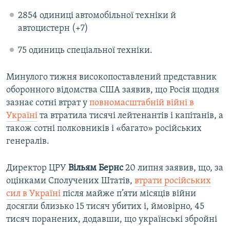
2854 одиниці автомобільної техніки й
автоцистерн (+7)
75 одиниць спеціальної техніки.
Минулого тижня високопоставлений представник
оборонного відомства США заявив, що Росія щодня
зазнає сотні втрат у
повномасштабній війні в
Україні
та втратила тисячі лейтенантів і капітанів, а
також сотні полковників і «багато» російських
генералів.
Директор ЦРУ
Вільям Бернс
20 липня заявив, що, за
оцінками Сполучених Штатів,
втрати російських
сил в Україні
після майже п’яти місяців війни
досягли близько 15 тисяч убитих і, ймовірно, 45
тисяч поранених, додавши, що українські збройні