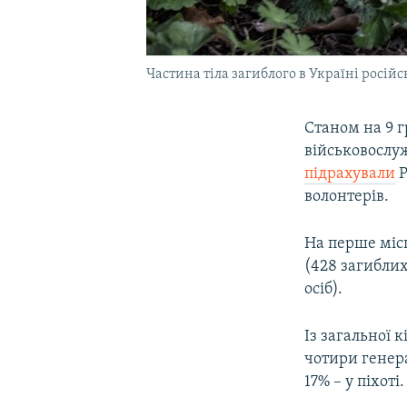
Частина тіла загиблого в Україні російс
Станом на 9 г
військовослуж
підрахували
Р
волонтерів.
На перше міс
(428 загиблих
осіб).
Із загальної к
чотири генера
17% – у піхоті.