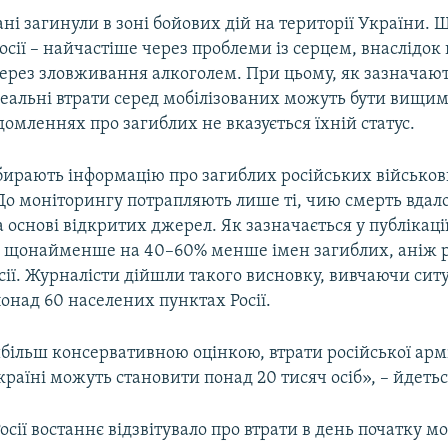
ані загинули в зоні бойових дій на території України.
Росії – найчастіше через проблеми із серцем, внаслідо
через зловживання алкоголем. При цьому, як зазначаю
реальні втрати серед мобілізованих можуть бути вищим
домленнях про загиблих не вказується їхній статус.
бирають інформацію про загиблих російських військови
До моніторингу потрапляють лише ті, чию смерть вдал
 основі відкритих джерел. Як зазначається у публікаці
 щонайменше на 40–60% менше імен загиблих, аніж 
сії. Журналісти дійшли такого висновку, вивчаючи сит
онад 60 населених пунктах Росії.
більш консервативною оцінкою, втрати російської армі
Україні можуть становити понад 20 тисяч осіб», – йдеться
сії востаннє відзвітувало про втрати в день початку моб