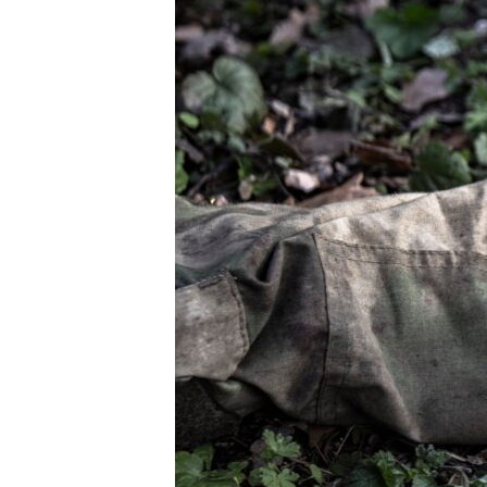
ВІДЕОУРОКИ «ELIFBE»
СВІДЧЕННЯ ОКУПАЦІЇ
УКРАЇНСЬКА ПРОБЛЕМА КРИМУ
ІНФОГРАФІКА