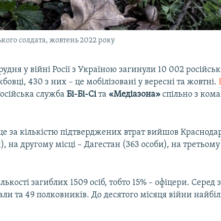
ького солдата, жовтень 2022 року
рудня у війні Росії з Україною загинули 10 002 російсь
бовці, 430 з них – це мобілізовані у вересні та жовтні.
осійська служба
Бі-Бі-Сі
та
«Медіазона»
спільно з ком
це за кількістю підтверджених втрат вийшов Краснода
), на другому місці – Дагестан (363 особи), на третьому 
ількості загиблих 1509 осіб, тобто 15% – офіцери. Серед 
ли та 49 полковників. До десятого місяця війни найбіл