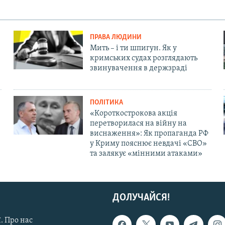
ПРАВА ЛЮДИНИ
Мить – і ти шпигун. Як у
кримських судах розглядають
звинувачення в держзраді
ПОЛІТИКА
«Короткострокова акція
перетворилася на війну на
виснаження»: Як пропаганда РФ
у Криму пояснює невдачі «СВО»
та залякує «мінними атаками»
ДОЛУЧАЙСЯ!
. Про нас