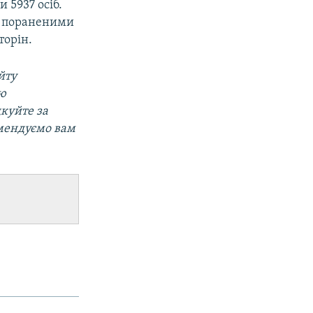
 5937 осіб.
та пораненими
торін.
йту
ою
дкуйте за
мендуємо вам