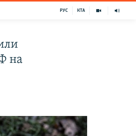
РУС
КТА
дили
Ф на