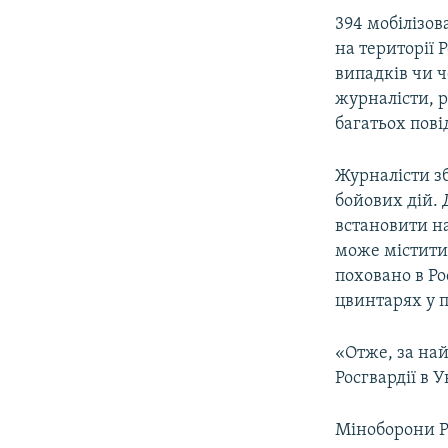
394 мобілізов
на території 
випадків чи 
журналісти, 
багатьох пові
Журналісти з
бойових дій. 
встановити на
може містити
поховано в Ро
цвинтарях у п
«Отже, за най
Росгвардії в 
Міноборони Ро