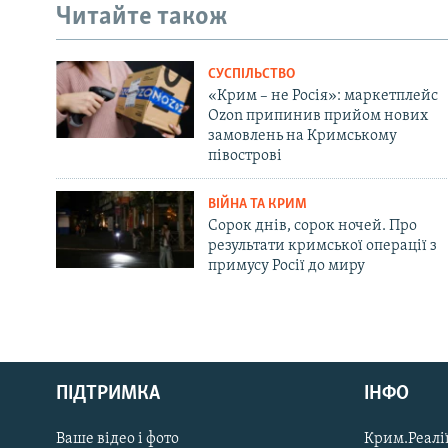
Читайте також
СУСПІЛЬСТВО
«Крим – не Росія»: маркетплейс
Ozon припинив прийом нових
замовлень на Кримському
півострові
ВІЙНА ТА КРИМ
Сорок днів, сорок ночей. Про
результати кримської операції з
примусу Росії до миру
Русский
ПІДТРИМКА
ІНФО
Qırımtatar
Ваше відео і фото
Крим.Реалії
ДОЛУЧАЙСЯ!