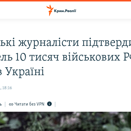
ські журналісти підтвер
ль 10 тисяч військових Р
в Україні
 18:16
ь
Читати без VPN