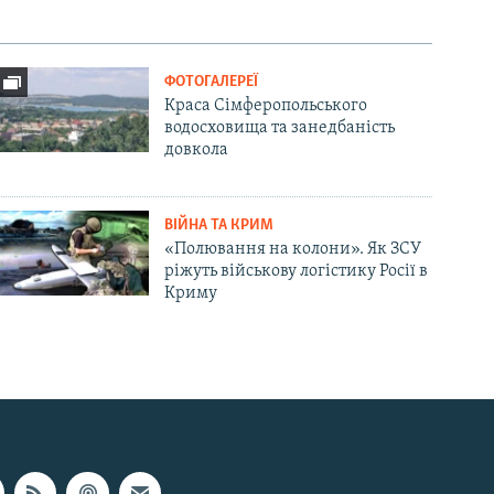
ФОТОГАЛЕРЕЇ
Краса Сімферопольського
водосховища та занедбаність
довкола
ВІЙНА ТА КРИМ
«Полювання на колони». Як ЗСУ
ріжуть військову логістику Росії в
Криму