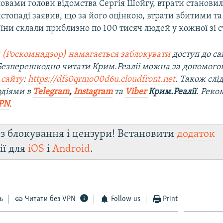
ловами голови відомства Сергія Шойгу, втрати становили
стопаді заявив, що за його оцінкою, втрати вбитими 
раїни склали приблизно по 100 тисяч людей у кожної зі с
 (Роскомнадзор) намагається заблокувати
доступ до са
 Безперешкодно читати Крим.Реалії можна за допомог
 сайту
:
https://dfs0qrmo00d6u.cloudfront.net
. Також слі
одіями в
Telegram
,
Instagram
та
Viber
Крим.Реалії
. Ре
ко
PN
.
з блокування і цензури! Встановити
додаток
ії для
iOS
і
Android
.
ь
Читати без VPN
Follow us
Print