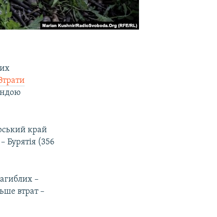
ких
Втрати
андою
рський край
– Бурятія (356
загиблих –
ьше втрат –