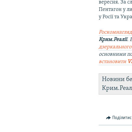
вересня. За с
Пентагон у ли
у Росії та Ук
Роскомнагляд
Крим.Реалії
.
дзеркального
основними п
встановити
V
Новини бе
Крим.Реал
Поділитис