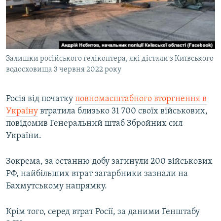
ВІДЕОУРОКИ «ELIFBE»
Русский
СВІДЧЕННЯ ОКУПАЦІЇ
Qırımtatar
УКРАЇНСЬКА ПРОБЛЕМА КРИМУ
Залишки російського гелікоптера, які дістали з Київського
ДОЛУЧАЙСЯ!
ІНФОГРАФІКА
водосховища 3 червня 2022 року
Росія від початку
повномасштабного вторгнення в
Усі сайти RFE/RL
Україну
втратила близько 31 700 своїх військових,
повідомив Генеральний штаб Збройних сил
України.
Зокрема, за останню добу загинули 200 військових
РФ, найбільших втрат загарбники зазнали на
Бахмутському напрямку.
Крім того, серед втрат Росії, за даними Генштабу