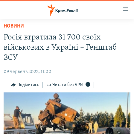
Доступність
посилання
Перейти
НОВИНИ
до
НОВИНИ
Росія втратила 31 700 своїх
основного
ВОДА.КРИМ
матеріалу
військових в Україні – Генштаб
ВІДЕО ТА ФОТО
Перейти
ЗСУ
до
ПОЛІТИКА
основної
09 червень 2022, 11:00
БЛОГИ
навігації
Перейти
Поділитись
Читати без VPN
ПОГЛЯД
до
ІНТЕРВ'Ю
пошуку
ВСЕ ЗА ДЕНЬ
СПЕЦПРОЕКТИ
ЯК ОБІЙТИ БЛОКУВАННЯ
ДЕПОРТАЦІЯ