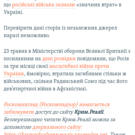
що
російські війська зазнали
«значних втрат» в
Україні.
Перевірити дані сторін із незалежних джерел
наразі неможливо.
23 травня в Міністерстві оборони Великої Британії з
посиланням на
дані розвідки
повідомили, що Росія
за три місяці своєї
масштабної війни проти
України
, ймовірно, втратила загиблими стільки ж
військових, скільки Радянський Союз під час його
дев’ятирічної війни в Афганістані.
Роскомнагляд (Роскомнадзор) намагається
заблокувати
доступ до сайту
Крим.Реалії
.
Безперешкодно читати Крим.Реалії можна за
допомогою
дзеркального сайту:
https://krymrgbcrlvrexoeaqjy.azureedge.net
. Також