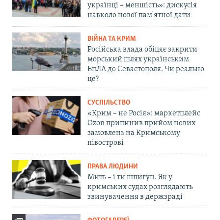
українці – меншість»: дискусія
навколо нової пам'ятної дати
ВІЙНА ТА КРИМ
Російська влада обіцяє закрити
морський шлях українським
БпЛА до Севастополя. Чи реально
це?
СУСПІЛЬСТВО
«Крим – не Росія»: маркетплейс
Ozon припинив прийом нових
замовлень на Кримському
півострові
ПРАВА ЛЮДИНИ
Мить – і ти шпигун. Як у
кримських судах розглядають
звинувачення в держзраді