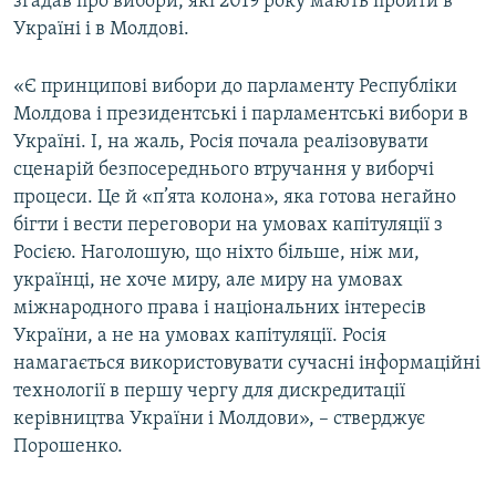
згадав про вибори, які 2019 року мають пройти в
Україні і в Молдові.
«Є принципові вибори до парламенту Республіки
Молдова і президентські і парламентські вибори в
Україні. І, на жаль, Росія почала реалізовувати
сценарій безпосереднього втручання у виборчі
процеси. Це й «п’ята колона», яка готова негайно
бігти і вести переговори на умовах капітуляції з
Росією. Наголошую, що ніхто більше, ніж ми,
українці, не хоче миру, але миру на умовах
міжнародного права і національних інтересів
України, а не на умовах капітуляції. Росія
намагається використовувати сучасні інформаційні
технології в першу чергу для дискредитації
керівництва України і Молдови», – стверджує
Порошенко.