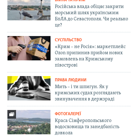
ВІЙНА ТА КРИМ
Російська влада обіцяє закрити
морський шлях українським
БпЛА до Севастополя. Чи реально
це?
СУСПІЛЬСТВО
«Крим – не Росія»: маркетплейс
Ozon припинив прийом нових
замовлень на Кримському
півострові
ПРАВА ЛЮДИНИ
Мить – і ти шпигун. Як у
кримських судах розглядають
звинувачення в держзраді
ФОТОГАЛЕРЕЇ
Краса Сімферопольського
водосховища та занедбаність
довкола