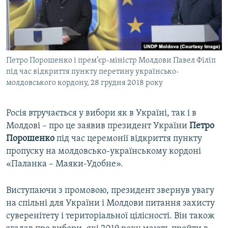
ВІДЕОУРОКИ «ELIFBE»
Русский
СВІДЧЕННЯ ОКУПАЦІЇ
Qırımtatar
УКРАЇНСЬКА ПРОБЛЕМА КРИМУ
Петро Порошенко і прем’єр-міністр Молдови Павел Філіп
ДОЛУЧАЙСЯ!
ІНФОГРАФІКА
під час відкриття пункту перетину українсько-
молдовського кордону, 28 грудня 2018 року
Усі сайти RFE/RL
Росія втручається у вибори як в Україні, так і в
Молдові – про це заявив президент України
Петро
Порошенко
під час церемонії відкриття пункту
пропуску на молдовсько-українському кордоні
«Паланка – Маяки-Удобне».
Виступаючи з промовою, президент звернув увагу
на спільні для України і Молдови питання захисту
суверенітету і територіальної цілісності. Він також