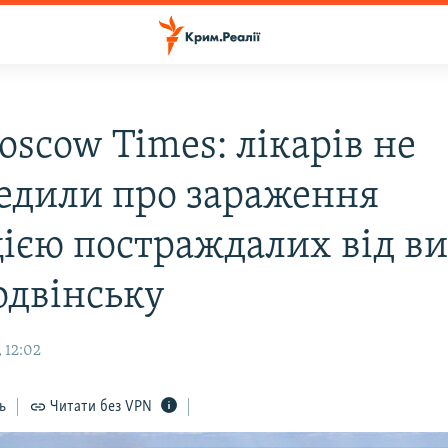
oscow Times: лікарів не
едили про зараження
цією постраждалих від ви
одвінську
 12:02
ь
Читати без VPN