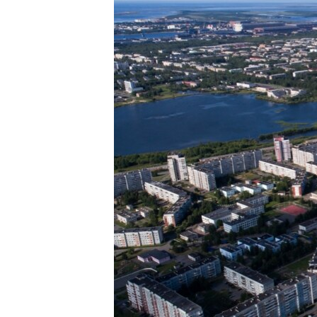
ВІДЕОУРОКИ «ELIFBE»
СВІДЧЕННЯ ОКУПАЦІЇ
УКРАЇНСЬКА ПРОБЛЕМА КРИМУ
ІНФОГРАФІКА