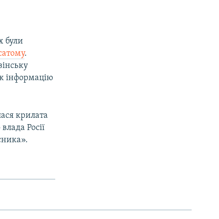
х були
осатому
.
вінську
у ж інформацію
лася крилата
влада Росії
сника».