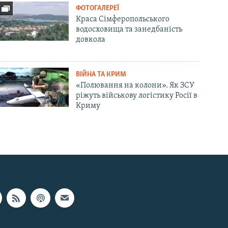
ФОТОГАЛЕРЕЇ
Краса Сімферопольського
водосховища та занедбаність
довкола
ВІЙНА ТА КРИМ
«Полювання на колони». Як ЗСУ
ріжуть військову логістику Росії в
Криму