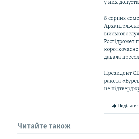
у них допуст
8 серпня семе
Архангельські
військовослу
Росгідромет 
короткочасно 
давала прессл
Президент 
ракета «Буре
не підтвердж
Поділитис
Читайте також