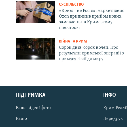
СУСПІЛЬСТВО
«Крим – не Росія»: маркетплейс
Ozon припинив прийом нових
замовлень на Кримському
півострові
ВІЙНА ТА КРИМ
Сорок днів, сорок ночей. Про
результати кримської операції з
примусу Росії до миру
Русский
ПІДТРИМКА
ІНФО
Qırımtatar
Ваше відео і фото
Крим.Реалії
ДОЛУЧАЙСЯ!
Радіо
Передрук