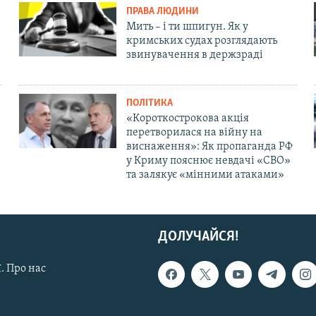
ПРАВА ЛЮДИНИ
Мить – і ти шпигун. Як у
кримських судах розглядають
звинувачення в держзраді
ПОЛІТИКА
«Короткострокова акція
перетворилася на війну на
виснаження»: Як пропаганда РФ
у Криму пояснює невдачі «СВО»
та залякує «мінними атаками»
ДОЛУЧАЙСЯ!
. Про нас