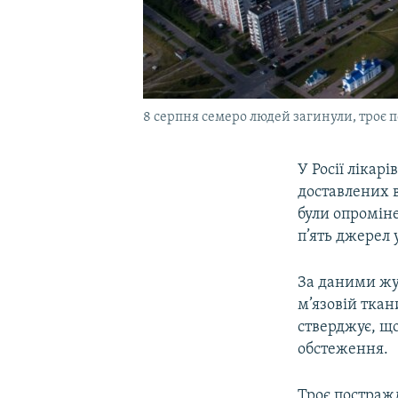
8 серпня семеро людей загинули, троє п
У Росії лікар
доставлених в
були опромін
п’ять джерел у
За даними жур
м’язовій ткан
стверджує, що
обстеження.
Троє постражд