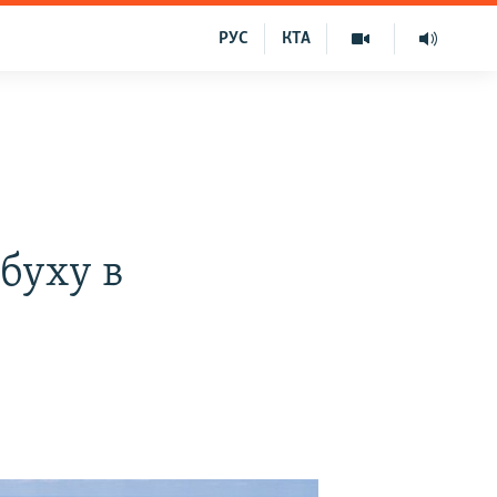
РУС
КТА
буху в