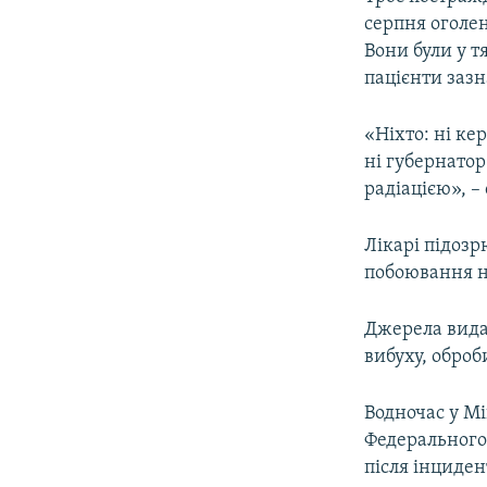
серпня оголен
Вони були у т
пацієнти зазн
«Ніхто: ні ке
ні губернатор
радіацією», –
Лікарі підозр
побоювання н
Джерела вида
вибуху, оброб
Водночас у Мі
Федерального
після інциден