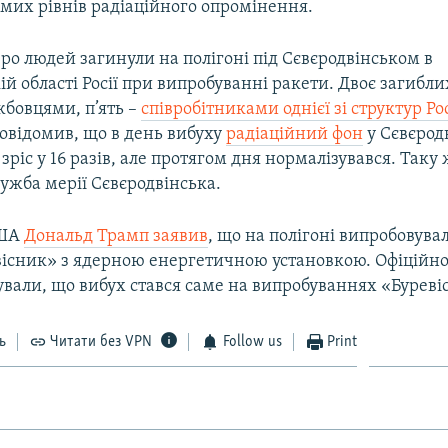
имих рівнів радіаційного опромінення.
ро людей загинули на полігоні під Сєвєродвінськом в
й області Росії при випробуванні ракети. Двоє загибли
жбовцями, п’ять –
співробітниками однієї зі структур Р
повідомив, що в день вибуху
радіаційний фон
у Сєвєрод
зріс у 16 разів, але протягом дня нормалізувався. Так
ужба мерії Сєвєродвінська.
США
Дональд Трамп заявив
, що на полігоні випробовува
вісник» з ядерною енергетичною установкою. Офіційно 
ували, що вибух стався саме на випробуваннях «Буреві
ь
Читати без VPN
Follow us
Print