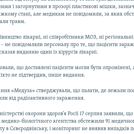
ими і загорнутими в прозорі пластикові мішки, зазнач
яжкому стані, але медикам не повідомили, за яких обс
али травм.
рівництво лікарні, ні співробітники МОЗ, ні регіональн
 – не повідомляли персоналу про те, що пацієнти зараж
 сказав виданню один із хірургів лікарні.
ювали, що доставлені пацієнти могли бути опромінені, а
іхто не підтвердив, пише видання.
ння «Медуза» стверджували, що палати, де лежали пос
или від радіоактивного зараження.
ністерстві охорони здоров’я Росії 17 серпня заявили, що
 медико-біологічного агентства обстежили 91 медично
ту в Сєвєродвінську, і моніторинг не виявив випадків