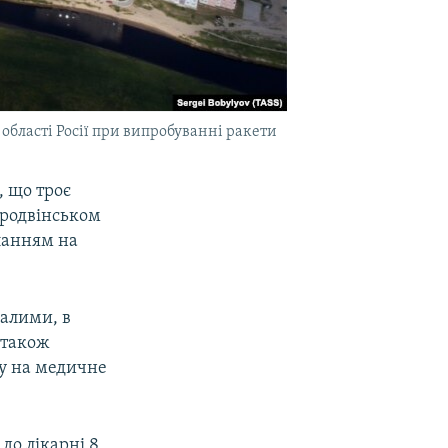
області Росії при випробуванні ракети
, що троє
єродвінськом
ланням на
далими, в
 також
ву на медичне
 до лікарні 8