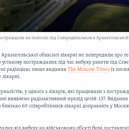
остраждали на полігоні під Сєвєродвінськом в Архангельській 
ів Архангельської обласної лікарні не попередили про те
 установу постраждалих під час вибуху ракети під Сєв
ені радіацією, пише видання
The Moscow Times
із поси
 лікарні.
налістів, у одного з лікарів, які працювали з постраж
ині виявлено радіоактивний нуклід цезій-137. Видання
 близько 60 співробітників лікарні доправлять у Моск
алих від вибуху на військовому об’єкті були доставлені