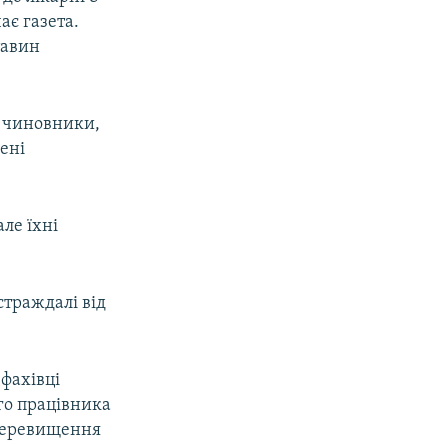
ає газета.
тавин
і чиновники,
ені
ле їхні
траждалі від
 фахівці
го працівника
 перевищення