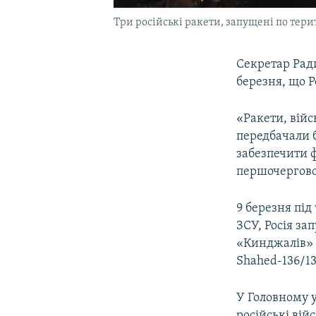
Три російські ракети, запущені по терито
Секретар Ради
березня, що Р
«Ракети, вій
передбачали б
забезпечити ф
першочергової
9 березня під
ЗСУ, Росія за
«Кинджалів» і
Shahed-136/13
У Головному 
російські вій