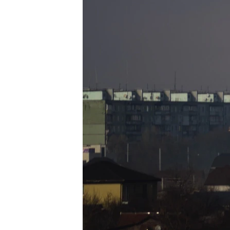
ВІДЕОУРОКИ «ELIFBE»
СВІДЧЕННЯ ОКУПАЦІЇ
УКРАЇНСЬКА ПРОБЛЕМА КРИМУ
ІНФОГРАФІКА