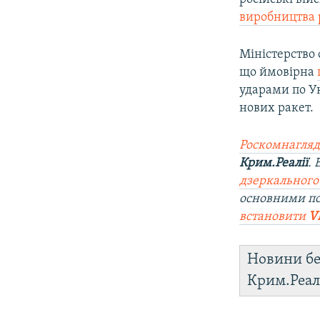
виробництва 
Міністерство 
що ймовірна
ударами по Ук
нових ракет.
Роскомнагляд
Крим.Реалії
.
дзеркального
основними п
встановити
V
Новини бе
Крим.Реал