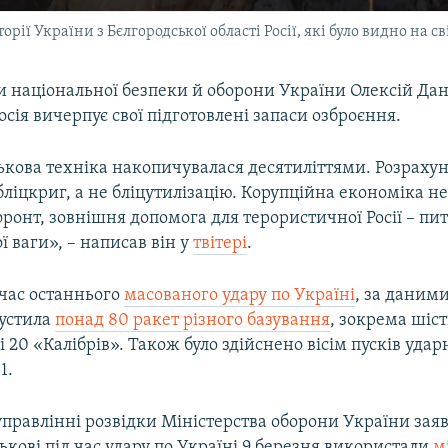
рії України з Бєлгородської області Росії, які було видно на с
 національної безпеки й оборони України Олексій Дані
осія вичерпує свої підготовлені запаси озброєння.
ськова техніка накопичувалася десятиліттями. Розраху
ліцкриг, а не бліцутилізацію. Корупційна економіка не 
ронт, зовнішня допомога для терористичної Росії – пи
 ваги», – написав він у
твітері
.
 час останнього
масованого удару по Україні
, за даним
пустила
понад 80 ракет різного базування
, зокрема шіст
 20 «Калібрів». Також було здійснено вісім пусків уда
1.
управлінні розвідки Міністерства оборони України зая
ськові під час удару по Україні 9 березня використали
м