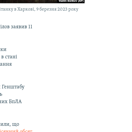
вітанку в Харкові, 9 березня 2023 року
лов заявив 11
нки
в стані
тання
и Генштабу
ь
рних БпЛА
вили, що
ісячний обсяг