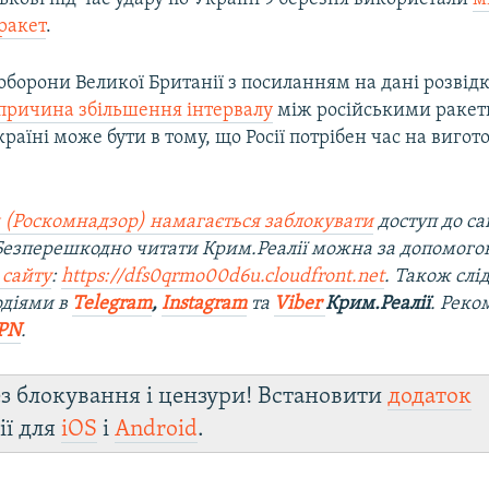
ракет
.
оборони Великої Британії з посиланням на дані розвід
причина збільшення інтервалу
між російськими раке
раїні може бути в тому, що Росії потрібен час на виго
 (Роскомнадзор) намагається заблокувати
доступ до са
 Безперешкодно читати Крим.Реалії можна за допомог
 сайту
:
https://dfs0qrmo00d6u.cloudfront.net
. Також слі
одіями в
Telegram
,
Instagram
та
Viber
Крим.Реалії
. Ре
ко
PN
.
з блокування і цензури! Встановити
додаток
ії для
iOS
і
Android
.