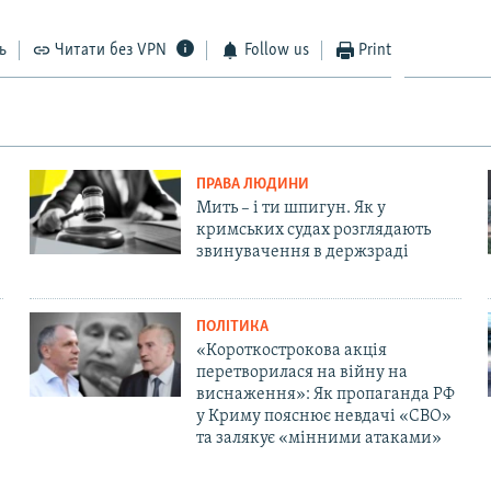
ь
Читати без VPN
Follow us
Print
ПРАВА ЛЮДИНИ
Мить – і ти шпигун. Як у
кримських судах розглядають
звинувачення в держзраді
ПОЛІТИКА
«Короткострокова акція
перетворилася на війну на
виснаження»: Як пропаганда РФ
у Криму пояснює невдачі «СВО»
та залякує «мінними атаками»