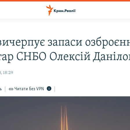
 вичерпує запаси озброєн
тар СНБО Олексій Даніло
, 18:29
ь
Читати без VPN