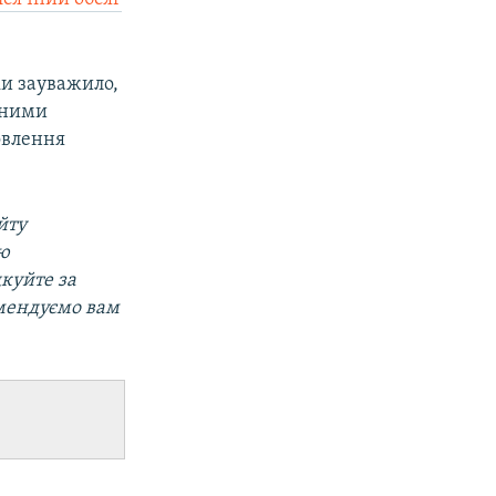
ки зауважило,
тними
товлення
йту
ою
дкуйте за
мендуємо вам