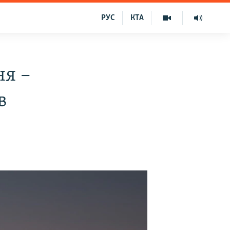
РУС
КТА
ня –
в