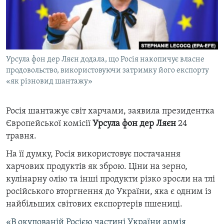
ВІДЕОУРОКИ «ELIFBE»
Русский
СВІДЧЕННЯ ОКУПАЦІЇ
Qırımtatar
УКРАЇНСЬКА ПРОБЛЕМА КРИМУ
Урсула фон дер Ляєн додала, що Росія накопичує власне
ДОЛУЧАЙСЯ!
ІНФОГРАФІКА
продовольство, використовуючи затримку його експорту
«як різновид шантажу»
Усі сайти RFE/RL
Росія шантажує світ харчами, заявила президентка
Європейської комісії
Урсула фон дер Ляєн
24
травня.
На її думку, Росія використовує постачання
харчових продуктів як зброю. Ціни на зерно,
кулінарну олію та інші продукти різко зросли на тлі
російського вторгнення до України, яка є одним із
найбільших світових експортерів пшениці.
«В окупованій Росією частині України армія