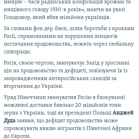
минуле – часи радянських конфіскацій врожаю та
нищівного голоду 1930-х років», маючи на увазі
Голодомор, який вбив мільйони українців.
За словами фон дер Ляєн, шлях боротьби з кроками
Росії, спрямованими на порушення ланцюгів
постачання продовольства, лежить через глобальну
співпрацю.
Росія, своєю чергою, звинувачує Захід у зростанні
цін на продовольство та дефіциті, пов’язуючи їх із
запровадженням антиросійських санкцій за
вторгнення до України.
Уряд Німеччини звинуватив Росію в блокуванні
можливої доставки близько 20 мільйонів тонн
зерна з України, тоді як президент Польщі
Анджей
Дуда
заявив, що дефіцит продовольства може
спровокувати хвилю мігрантів з Північної Африки
до Європи.