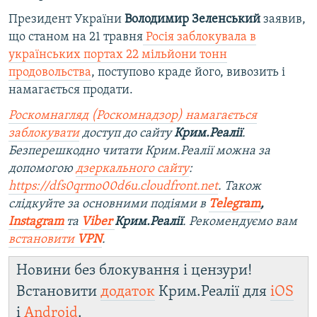
Президент України
Володимир Зеленський
заявив,
що станом на 21 травня
Росія заблокувала в
українських портах 22 мільйони тонн
продовольства
, поступово краде його, вивозить і
намагається продати.
Роскомнагляд (Роскомнадзор) намагається
заблокувати
доступ до сайту
Крим.Реалії
.
Безперешкодно читати Крим.Реалії можна за
допомогою
дзеркального сайту
:
https://dfs0qrmo00d6u.cloudfront.net
. Також
слідкуйте за основними подіями в
Telegram
,
Instagram
та
Viber
Крим.Реалії
. Рекомендуємо вам
встановити
VPN
.
Новини без блокування і цензури!
Встановити
додаток
Крим.Реалії для
iOS
і
Android
.