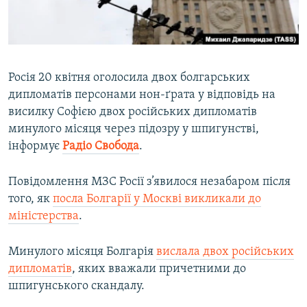
ВІДЕОУРОКИ «ELIFBE»
Русский
СВІДЧЕННЯ ОКУПАЦІЇ
Qırımtatar
УКРАЇНСЬКА ПРОБЛЕМА КРИМУ
Росія 20 квітня оголосила двох болгарських
ДОЛУЧАЙСЯ!
ІНФОГРАФІКА
дипломатів персонами нон-ґрата у відповідь на
висилку Софією двох російських дипломатів
минулого місяця через підозру у шпигунстві,
інформує
Радіо Свобода
.
Усі сайти RFE/RL
Повідомлення МЗС Росії з’явилося незабаром після
того, як
посла Болгарії у Москві викликали до
міністерства
.
Минулого місяця Болгарія
вислала двох російських
дипломатів
, яких вважали причетними до
шпигунського скандалу.