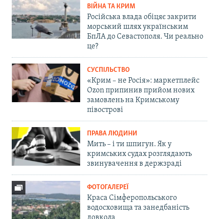
ВІЙНА ТА КРИМ
Російська влада обіцяє закрити
морський шлях українським
БпЛА до Севастополя. Чи реально
це?
СУСПІЛЬСТВО
«Крим – не Росія»: маркетплейс
Ozon припинив прийом нових
замовлень на Кримському
півострові
ПРАВА ЛЮДИНИ
Мить – і ти шпигун. Як у
кримських судах розглядають
звинувачення в держзраді
ФОТОГАЛЕРЕЇ
Краса Сімферопольського
водосховища та занедбаність
довкола