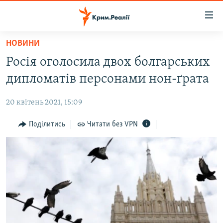
Доступність
посилання
Перейти
НОВИНИ
до
НОВИНИ
Росія оголосила двох болгарських
основного
ВОДА.КРИМ
матеріалу
дипломатів персонами нон-ґрата
ВІДЕО ТА ФОТО
Перейти
до
20 квітень 2021, 15:09
ПОЛІТИКА
основної
БЛОГИ
Поділитись
Читати без VPN
навігації
Перейти
ПОГЛЯД
до
ІНТЕРВ'Ю
пошуку
ВСЕ ЗА ДЕНЬ
СПЕЦПРОЕКТИ
ЯК ОБІЙТИ БЛОКУВАННЯ
ДЕПОРТАЦІЯ