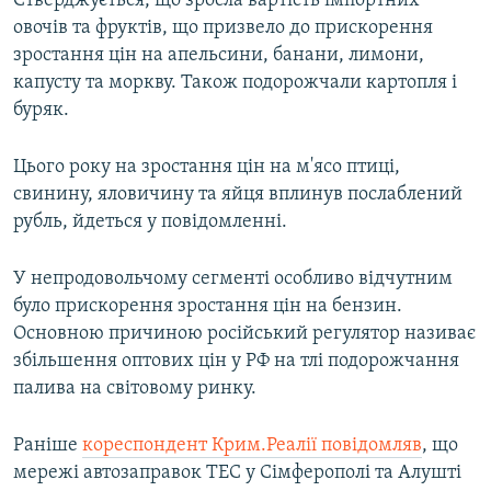
Стверджується, що зросла вартість імпортних
овочів та фруктів, що призвело до прискорення
зростання цін на апельсини, банани, лимони,
капусту та моркву. Також подорожчали картопля і
буряк.
Цього року на зростання цін на м'ясо птиці,
свинину, яловичину та яйця вплинув послаблений
рубль, йдеться у повідомленні.
У непродовольчому сегменті особливо відчутним
було прискорення зростання цін на бензин.
Основною причиною російський регулятор називає
збільшення оптових цін у РФ на тлі подорожчання
палива на світовому ринку.
Раніше
кореспондент Крим.Реалії повідомляв
, що
мережі автозаправок ТЕС у Сімферополі та Алушті