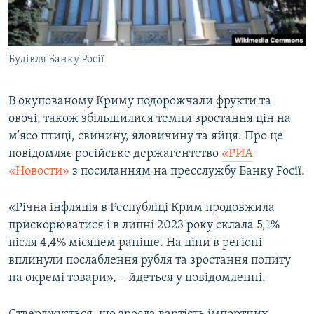
ВІДЕОУРОКИ «ELIFBE»
Русский
СВІДЧЕННЯ ОКУПАЦІЇ
Qırımtatar
Будівля Банку Росії
УКРАЇНСЬКА ПРОБЛЕМА КРИМУ
ДОЛУЧАЙСЯ!
ІНФОГРАФІКА
В окупованому Криму подорожчали фрукти та
овочі, також збільшилися темпи зростання цін на
м'ясо птиці, свинину, яловичину та яйця. Про це
Усі сайти RFE/RL
повідомляє російське держагентство
«РИА
«Новости»
з посиланням на пресслужбу Банку Росії.
«Річна інфляція в Республіці Крим продовжила
прискорюватися і в липні 2023 року склала 5,1%
після 4,4% місяцем раніше. На ціни в регіоні
вплинули послаблення рубля та зростання попиту
на окремі товари», – йдеться у повідомленні.