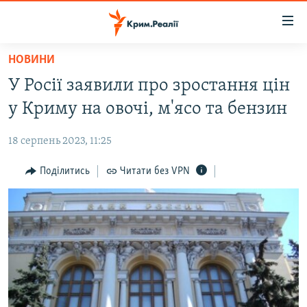
Доступність
посилання
Перейти
НОВИНИ
до
НОВИНИ
У Росії заявили про зростання цін
основного
ВОДА.КРИМ
матеріалу
у Криму на овочі, м'ясо та бензин
ВІДЕО ТА ФОТО
Перейти
до
18 серпень 2023, 11:25
ПОЛІТИКА
основної
БЛОГИ
Поділитись
Читати без VPN
навігації
Перейти
ПОГЛЯД
до
ІНТЕРВ'Ю
пошуку
ВСЕ ЗА ДЕНЬ
СПЕЦПРОЕКТИ
ЯК ОБІЙТИ БЛОКУВАННЯ
ДЕПОРТАЦІЯ