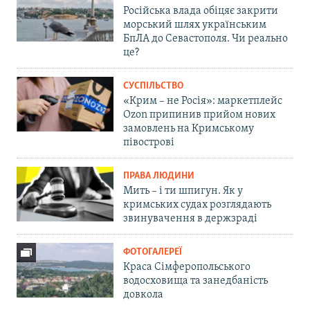
Російська влада обіцяє закрити
морський шлях українським
БпЛА до Севастополя. Чи реально
це?
СУСПІЛЬСТВО
«Крим – не Росія»: маркетплейс
Ozon припинив прийом нових
замовлень на Кримському
півострові
ПРАВА ЛЮДИНИ
Мить – і ти шпигун. Як у
кримських судах розглядають
звинувачення в держзраді
ФОТОГАЛЕРЕЇ
Краса Сімферопольського
водосховища та занедбаність
довкола