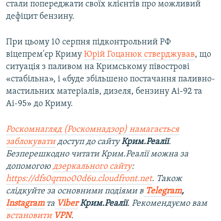
стали попереджати своїх клієнтів про можливий
дефіцит бензину.
При цьому 10 серпня підконтрольний РФ
віцепрем'єр Криму
Юрій Гоцанюк стверджував
, що
ситуація з паливом на Кримському півострові
«стабільна», і «буде збільшено постачання паливно-
мастильних матеріалів, дизеля, бензину Аі-92 та
Аі-95» до Криму.
Роскомнагляд (Роскомнадзор) намагається
заблокувати
доступ до сайту
Крим.Реалії
.
Безперешкодно читати Крим.Реалії можна за
допомогою
дзеркального сайту
:
https://dfs0qrmo00d6u.cloudfront.net
. Також
слідкуйте за основними подіями в
Telegram
,
Instagram
та
Viber
Крим.Реалії
. Рекомендуємо вам
встановити
VPN
.