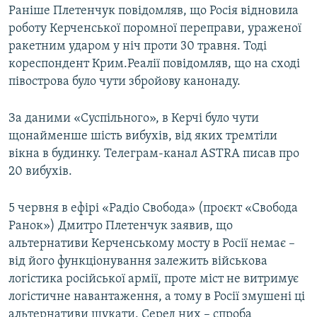
Раніше Плетенчук повідомляв, що Росія відновила
роботу Керченської поромної переправи, ураженої
ракетним ударом у ніч проти 30 травня. Тоді
кореспондент Крим.Реалії повідомляв, що на сході
півострова було чути збройову канонаду.
За даними «Суспільного», в Керчі було чути
щонайменше шість вибухів, від яких тремтіли
вікна в будинку. Телеграм-канал ASTRA писав про
20 вибухів.
5 червня в ефірі «Радіо Свобода» (проєкт «Свобода
Ранок») Дмитро Плетенчук заявив, що
альтернативи Керченському мосту в Росії немає –
від його функціонування залежить військова
логістика російської армії, проте міст не витримує
логістичне навантаження, а тому в Росії змушені ці
альтернативи шукати. Серед них – спроба