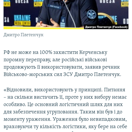
ВІДЕОУРОКИ «ELIFBE»
Русский
СВІДЧЕННЯ ОКУПАЦІЇ
Qırımtatar
УКРАЇНСЬКА ПРОБЛЕМА КРИМУ
Дмитро Плетенчук
ДОЛУЧАЙСЯ!
ІНФОГРАФІКА
РФ не може на 100% захистити Керченську
поромну переправу, але російські військові
Усі сайти RFE/RL
продовжують її використовувати, заявив речник
Військово-морських сил ЗСУ Дмитро Плетенчук.
«Відновили, використовують у принципі. Питання
– на скільки вистачить її, проте у них вибору немає
особливо. Це основний логістичний шлях для них
для забезпечення угруповання. Таким він був і до
моменту ураження. Ураження було невипадковим,
враховуючи ту кількість логістики, яку бере на себе