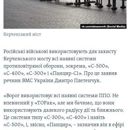
ВІДЕОУРОКИ «ELIFBE»
Русский
СВІДЧЕННЯ ОКУПАЦІЇ
Qırımtatar
УКРАЇНСЬКА ПРОБЛЕМА КРИМУ
Керченський міст
ДОЛУЧАЙСЯ!
ІНФОГРАФІКА
Російські військові використовують для захисту
Керченського мосту всі наявні системи
Усі сайти RFE/RL
протиповітряної оборони, зокрема, «С-500»,
«С-400», «С-300» і «Панцир-С1». Про це заявив
речник ВМС України Дмитро Плетенчук.
«Ворог використовує всі наявні системи ППО. Не
впевнений у «ТОРах», але ми бачимо, що вони
використовують далекого радіусу дії та ближнього.
Це системи типу «С-300», «С-400» і навіть
«С-500», і, звісно, «Панцир», – зазначив він в ефірі