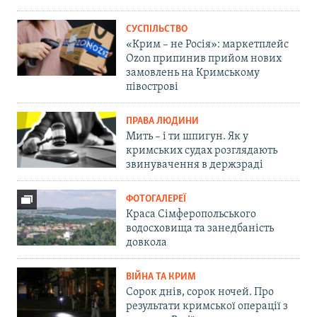
СУСПІЛЬСТВО
«Крим – не Росія»: маркетплейс
Ozon припинив прийом нових
замовлень на Кримському
півострові
ПРАВА ЛЮДИНИ
Мить – і ти шпигун. Як у
кримських судах розглядають
звинувачення в держзраді
ФОТОГАЛЕРЕЇ
Краса Сімферопольського
водосховища та занедбаність
довкола
ВІЙНА ТА КРИМ
Сорок днів, сорок ночей. Про
результати кримської операції з