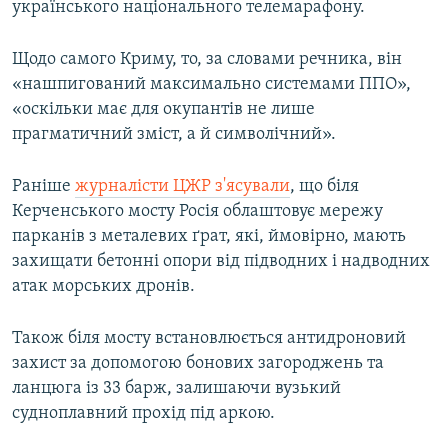
українського національного телемарафону.
Щодо самого Криму, то, за словами речника, він
«нашпигований максимально системами ППО»,
«оскільки має для окупантів не лише
прагматичний зміст, а й символічний».
Раніше
журналісти ЦЖР з'ясували
, що біля
Керченського мосту Росія облаштовує мережу
парканів з металевих ґрат, які, ймовірно, мають
захищати бетонні опори від підводних і надводних
атак морських дронів.
Також біля мосту встановлюється антидроновий
захист за допомогою бонових загороджень та
ланцюга із 33 барж, залишаючи вузький
судноплавний прохід під аркою.