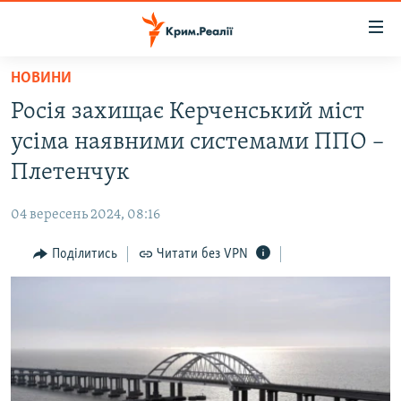
Доступність
посилання
Перейти
НОВИНИ
до
НОВИНИ
Росія захищає Керченський міст
основного
ВОДА.КРИМ
матеріалу
усіма наявними системами ППО –
ВІДЕО ТА ФОТО
Перейти
Плетенчук
до
ПОЛІТИКА
основної
04 вересень 2024, 08:16
БЛОГИ
навігації
Перейти
Поділитись
Читати без VPN
ПОГЛЯД
до
ІНТЕРВ'Ю
пошуку
ВСЕ ЗА ДЕНЬ
СПЕЦПРОЕКТИ
ЯК ОБІЙТИ БЛОКУВАННЯ
ДЕПОРТАЦІЯ