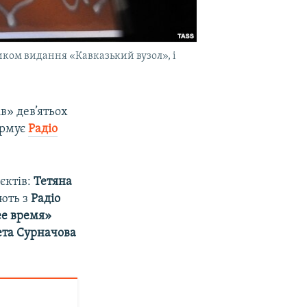
ником видання «Кавказький вузол», і
в» дев’ятьох
ормує
Радіо
єктів:
Тетяна
юють з
Радіо
е время»
ета Сурначова