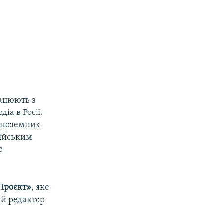
рацюють з
іа в Росії.
іноземних
сійським
е
Проєкт»
, яке
ий редактор