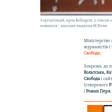
З організацій, крім Bellingcat, у спис
компанія – власник видання M.News
Міністерство 
журналістів і
Свобода.
Зокрема, до 
Вольтська, К
Свобода
і сай
(створеного
Р
і
Роман Перл.