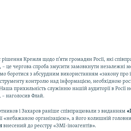
рішення Кремля щодо п’яти громадян Росії, які співп
, – це чергова спроба змусити замовкнути незалежні мед
о боротися з абсурдним використанням «закону про 
інструменту контролю над інформацією, необхідною ро
Наша прихильність служінню нашій аудиторії в Росії н
 – наголосив Флай.
отников і Захаров раніше співпрацювали з виданням
«
сії «небажаною організацією», а його колишній головн
н
внесений до реєстру «ЗМІ-іноагентів».