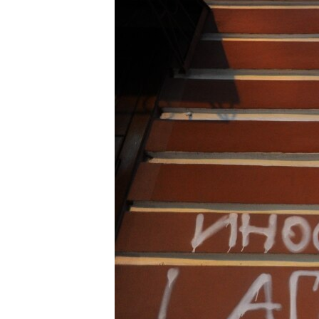
ВІДЕОУРОКИ «ELIFBE»
СВІДЧЕННЯ ОКУПАЦІЇ
УКРАЇНСЬКА ПРОБЛЕМА КРИМУ
ІНФОГРАФІКА