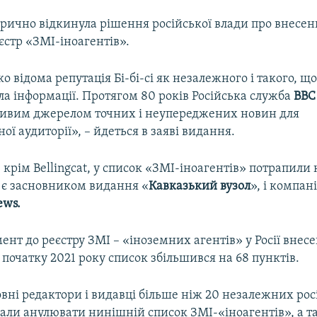
горично відкинула рішення російської влади про внесе
єстр «ЗМІ-іноагентів».
ко відома репутація Бі-бі-сі як незалежного і такого, що
ла інформації. Протягом 80 років Російська служба
BBC
ивим джерелом точних і неупереджених новин для
ої аудиторії», – йдеться в заяві видання.
, крім Bellingcat, у список «ЗМІ-іноагентів» потрапили
а є засновником видання «
Кавказький вузол
», і компан
ws.
нт до реєстру ЗМІ – «іноземних агентів» у Росії внесені
з початку 2021 року список збільшився на 68 пунктів.
овні редактори і видавці більше ніж 20 незалежних ро
али анулювати нинішній список ЗМІ-«іноагентів», а т