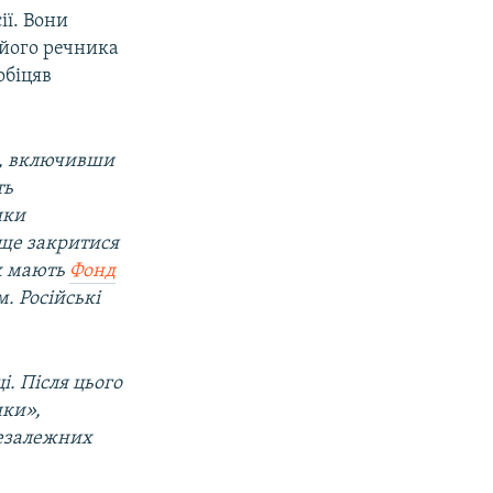
ії. Вони
 його речника
обіцяв
ці, включивши
ть
ики
аще закритися
их мають
Фонд
. Російські
і. Після цього
ики»,
незалежних