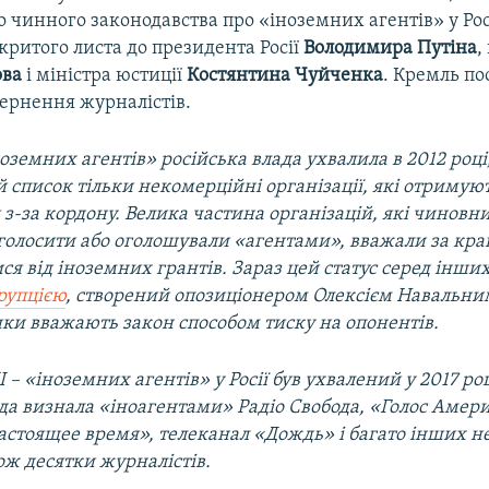
о чинного законодавства про «іноземних агентів» у Рос
критого листа до президента Росії
Володимира Путіна
,
ова
і міністра юстиції
Костянтина Чуйченка
. Кремль по
вернення журналістів.
оземних агентів» російська влада ухвалила в 2012 ро
й список тільки некомерційні організації, які отримую
з-за кордону. Велика частина організацій, які чиновн
голосити або оголошували «агентами», вважали за кр
ся від іноземних грантів. Зараз цей статус серед інш
рупцією
, створений опозиціонером Олексієм Навальним
ки вважають закон способом тиску на опонентів.
 – «іноземних агентів» у Росії був ухвалений у 2017 роц
да визнала «іноагентами» Радіо Свобода, «Голос Амер
астоящее время», телеканал «Дождь» і багато інших 
ож десятки журналістів.