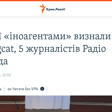
ії «іноагентами» визнали
gcat, 5 журналістів Радіо
да
, 12:32
ь
Читати без VPN