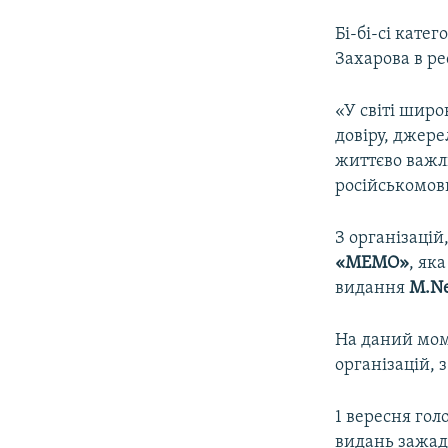
Бі-бі-сі кате
Захарова в ре
«У світі широ
довіру, джере
життєво важл
російськомовн
З організацій
«МЕМО»
, як
видання
M.Ne
На даний моме
організацій, 
1 вересня гол
видань зажад