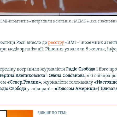
ок «ЗМІ-іноагентів» потрапили компанія «МЕМО», яка є заснов
юстиції Росії внесло до
реєстру
«ЗМІ – іноземних агенті
 три медіаорганізації. Рішення ухвалили 8 жовтня, інф
переліку потрапили журналісти Р
адіо Свобода
і його про
атерина Клепиковська
і
Олена Соловйова
, які співпрац
том
«Север.Реалии»
, журналісти телеканалу
«Настояще
адіо Свобода
у співпраці з
«Голосом Америки»
)
Єлизав
БІЛЬШЕ ПО ТЕМІ: