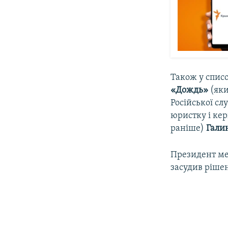
Також у спис
«Дождь»
(яки
Російської с
юристку і ке
раніше)
Гали
Президент ме
засудив рішен