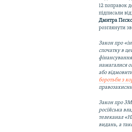
12 поправок д
підписали від
Дмитра Пєск
розглянути з
Закон про «ін
спочатку в це
фінансування 
намагалися о
або відмовити
боротьби з ко
правозахисни
Закон про ЗМІ
російська вла
телеканал «Н
видань, а так