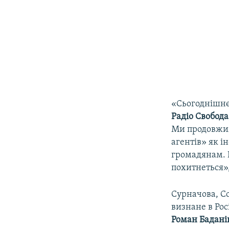
«Сьогоднішнє 
Радіо Свобода
Ми продовжим
агентів» як 
громадянам. 
похитнеться»,
Сурначова, С
визнане в Ро
Роман Бадані