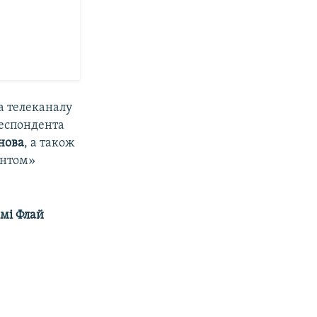
а телеканалу
респондента
нова
, а також
ентом»
ймі Флай