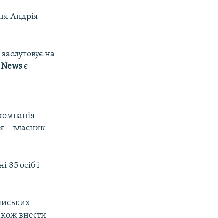
ння Андрія
 заслуговує на
 News
є
 компанія
ія – власник
 85 осіб і
сійських
акож внести