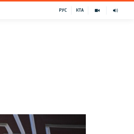
РУС
КТА