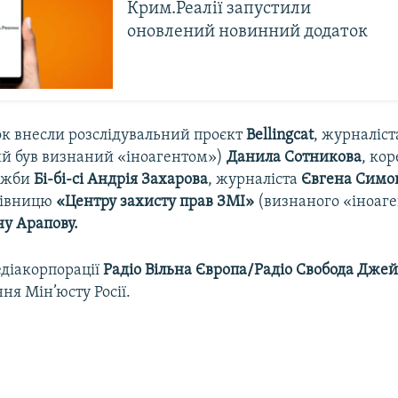
Крим.Реалії запустили
оновлений новинний додаток
ок внесли розслідувальний проєкт
Bellingcat
, журналіст
й був визнаний «іноагентом»)
Данила Сотникова
, ко
лужби
Бі-бі-сі Андрія Захарова
, журналіста
Євгена Симо
рівницю
«Центру захисту прав ЗМІ»
(визнаного «іноаг
ну Арапову.
діакорпорації
Радіо Вільна Європа/Радіо Свобода Дже
ня Мін’юсту Росії.