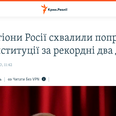
гіони Росії схвалили поп
ституції за рекордні два 
, 11:42
ь
Читати без VPN