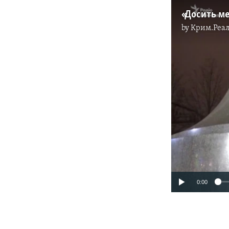
by
Крим.Реал
0:00