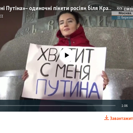
«Досить мені Путіна» – одиночні пікети росіян біля Красної площі в Москві (відео)
EMB
ії
No media source currently available
1:06
Завантажит
EMBED