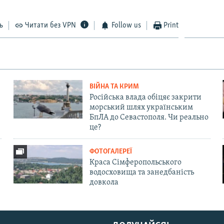
ь
Читати без VPN
Follow us
Print
Auto
270p
360p
404p
1080p
ВІЙНА ТА КРИМ
Російська влада обіцяє закрити
морський шлях українським
БпЛА до Севастополя. Чи реально
це?
ФОТОГАЛЕРЕЇ
Краса Сімферопольського
водосховища та занедбаність
довкола