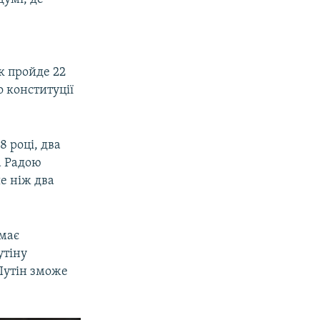
к пройде 22
о конституції
8 році, два
а Радою
е ніж два
 має
утіну
 Путін зможе