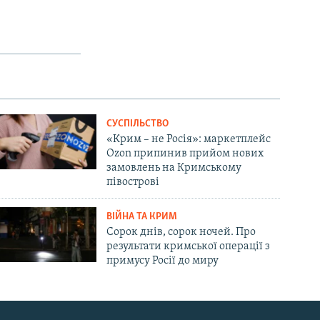
404p
1080p
px
width
СУСПІЛЬСТВО
«Крим – не Росія»: маркетплейс
Ozon припинив прийом нових
замовлень на Кримському
півострові
ВІЙНА ТА КРИМ
Сорок днів, сорок ночей. Про
результати кримської операції з
примусу Росії до миру