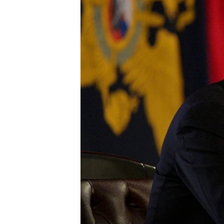
ВІДЕОУРОКИ «ELIFBE»
СВІДЧЕННЯ ОКУПАЦІЇ
УКРАЇНСЬКА ПРОБЛЕМА КРИМУ
ІНФОГРАФІКА