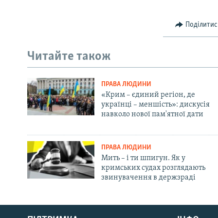
Поділитис
Читайте також
ПРАВА ЛЮДИНИ
«Крим – єдиний регіон, де
українці – меншість»: дискусія
навколо нової пам'ятної дати
ПРАВА ЛЮДИНИ
Мить – і ти шпигун. Як у
кримських судах розглядають
звинувачення в держзраді
Русский