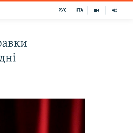
РУС
КТА
равки
дні