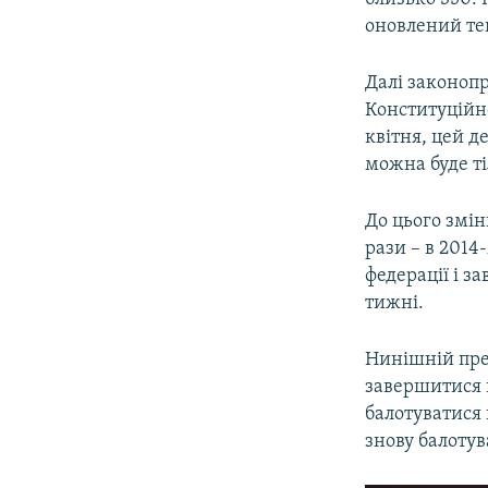
оновлений тек
Далі законопр
Конституційн
квітня, цей д
можна буде ті
До цього змін
рази – в 201
федерації і 
тижні.
Нинішній пре
завершитися в
балотуватися 
знову балотува