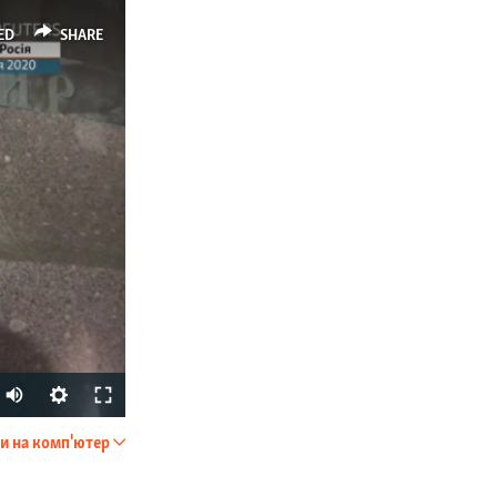
ED
SHARE
Auto
270p
и на комп'ютер
SHARE
360p