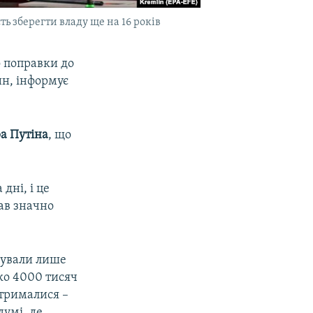
ь зберегти владу ще на 16 років
о поправки до
ин, інформує
а Путіна
, що
дні, і це
ав значно
сували лише
ько 4000 тисяч
утрималися –
думі, де