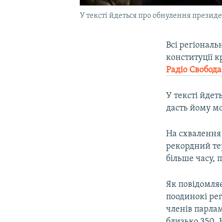
У тексті йдеться про обнулення президе
Всі регіональ
конституції к
Радіо Свобода
У тексті йде
дасть йому мо
На схвалення 
рекордний тер
більше часу, 
Як повідомля
поодинокі рег
членів парлам
близько 350. 