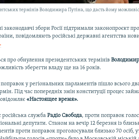
нтських термінів Володимира Путіна, що дасть йому можливіст
ні законодавчі збори Росії підтримали законопроєкт пр
раїни, повідомляють російські державні агентства нов
.
ться про обнулення президентських термінів
Володимир
жливість зберегти владу ще на 16 років.
поправок у регіональних парламентів пішло всього два 
мін. Під час попередніх змін конституції процес займ
повідомляє
«Настоящее время».
є російська служба
Радіо Свобода
, проти поправок голо
іональні депутати. Станом на вечір 12 березня із близ
ентів проти поправок проголосували близько 70 осіб, 
Найбільше голосів «проти» було в Московській міській 