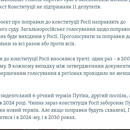
ст Конституції не підтримали 11 депутатів.
оєкт про поправки до конституції Росії направлять до
ого суду. Загальноросійське голосування щодо поправо
ень буде вихідним у Росії. Проголосувати за поправки д
льки за всі разом або проти всіх.
и до конституції Росії вносилися тричі: один раз – в 200
4-му. В кожному випадку між затвердженням документ
завершенням голосування в регіонах проходило не менш
зидентський 6-річний термін Путіна, другий поспіль,
 2024 році. Чинна зараз конституція Росії забороняє П
на новий термін. Але якщо поправки будуть схвалені,
тися і в 2024-му, і в 2030 роках.