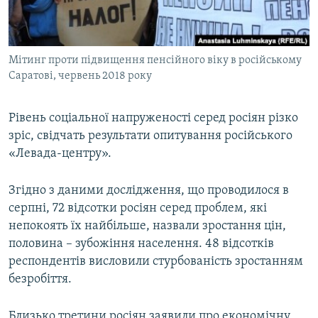
ВІДЕОУРОКИ «ELIFBE»
Русский
СВІДЧЕННЯ ОКУПАЦІЇ
Qırımtatar
Мітинг проти підвищення пенсійного віку в російському
УКРАЇНСЬКА ПРОБЛЕМА КРИМУ
Саратові, червень 2018 року
ДОЛУЧАЙСЯ!
ІНФОГРАФІКА
Рівень соціальної напруженості серед росіян різко
зріс, свідчать результати опитування російського
«Левада-центру».
Усі сайти RFE/RL
Згідно з даними дослідження, що проводилося в
серпні, 72 відсотки росіян серед проблем, які
непокоять їх найбільше, назвали зростання цін,
половина – зубожіння населення. 48 відсотків
респондентів висловили стурбованість зростанням
безробіття.
Близько третини росіян заявили про економічну