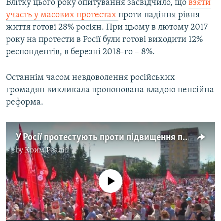
Влітку цього року опитування засвідчило, що
взяти
участь у масових протестах
проти падіння рівня
життя готові 28% росіян. При цьому в лютому 2017
року на протести в Росії були готові виходити 12%
респондентів, в березні 2018-го – 8%.
Останнім часом невдоволення російських
громадян викликала пропонована владою пенсійна
реформа.
У Росії протестують проти підвищення пенсійного віку – відео
by
Крим.Реалії
No media source currently available