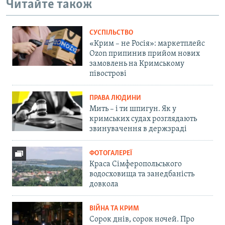
Читайте також
СУСПІЛЬСТВО
«Крим – не Росія»: маркетплейс
Ozon припинив прийом нових
замовлень на Кримському
півострові
ПРАВА ЛЮДИНИ
Мить – і ти шпигун. Як у
кримських судах розглядають
звинувачення в держзраді
ФОТОГАЛЕРЕЇ
Краса Сімферопольського
водосховища та занедбаність
довкола
ВІЙНА ТА КРИМ
Сорок днів, сорок ночей. Про