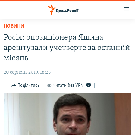
Доступність
посилання
Перейти
НОВИНИ
до
НОВИНИ
Росія: опозиціонера Яшина
основного
ВОДА.КРИМ
матеріалу
арештували учетверте за останній
ВІДЕО ТА ФОТО
Перейти
місяць
до
ПОЛІТИКА
основної
20 серпень 2019, 18:26
БЛОГИ
навігації
Перейти
Поділитись
Читати без VPN
ПОГЛЯД
до
ІНТЕРВ'Ю
пошуку
ВСЕ ЗА ДЕНЬ
СПЕЦПРОЕКТИ
ЯК ОБІЙТИ БЛОКУВАННЯ
ДЕПОРТАЦІЯ