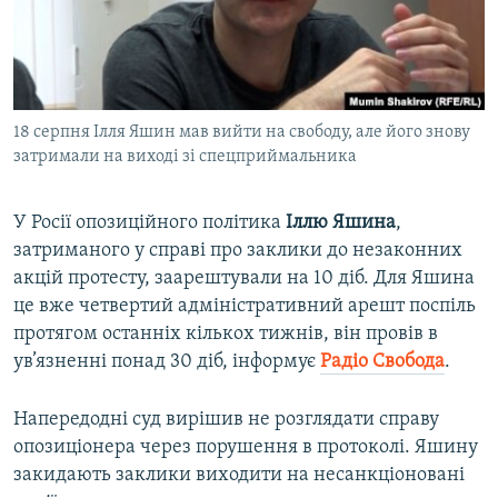
ВІДЕОУРОКИ «ELIFBE»
Русский
СВІДЧЕННЯ ОКУПАЦІЇ
Qırımtatar
УКРАЇНСЬКА ПРОБЛЕМА КРИМУ
18 серпня Ілля Яшин мав вийти на свободу, але його знову
ДОЛУЧАЙСЯ!
ІНФОГРАФІКА
затримали на виході зі спецприймальника
У Росії опозиційного політика
Іллю
Яшина
,
Усі сайти RFE/RL
затриманого у справі про заклики до незаконних
акцій протесту, заарештували на 10 діб. Для Яшина
це вже четвертий адміністративний арешт поспіль
протягом останніх кількох тижнів, він провів в
ув’язненні понад 30 діб, інформує
Радіо Свобода
.
Напередодні суд вирішив не розглядати справу
опозиціонера через порушення в протоколі. Яшину
закидають заклики виходити на несанкціоновані