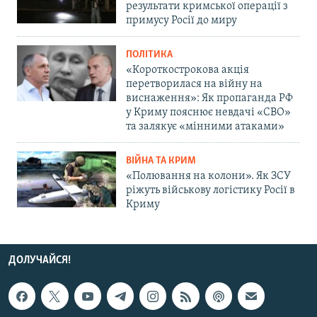
результати кримської операції з
примусу Росії до миру
ПОЛІТИКА
«Короткострокова акція
перетворилася на війну на
виснаження»: Як пропаганда РФ
у Криму пояснює невдачі «СВО»
та залякує «мінними атаками»
ВІЙНА ТА КРИМ
«Полювання на колони». Як ЗСУ
ріжуть військову логістику Росії в
Криму
ДОЛУЧАЙСЯ!