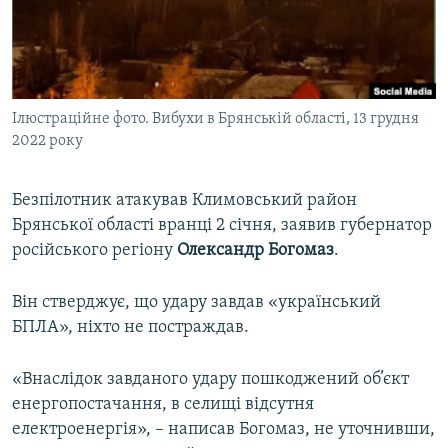
ВІДЕОУРОКИ «ELIFBE»
Русский
СВІДЧЕННЯ ОКУПАЦІЇ
Qırımtatar
УКРАЇНСЬКА ПРОБЛЕМА КРИМУ
Ілюстраційне фото. Вибухи в Брянській області, 13 грудня
ДОЛУЧАЙСЯ!
ІНФОГРАФІКА
2022 року
Безпілотник атакував Климовський район
Усі сайти RFE/RL
Брянської області вранці 2 січня, заявив губернатор
російського регіону
Олександр Богомаз
.
Він стверджує, що удару завдав «український
БПЛА», ніхто не постраждав.
«Внаслідок завданого удару пошкоджений об’єкт
енергопостачання, в селищі відсутня
електроенергія», – написав Богомаз, не уточнивши,