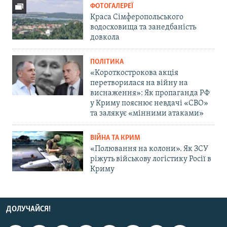
ФОТОГАЛЕРЕЇ
Краса Сімферопольського
водосховища та занедбаність
довкола
ПОЛІТИКА
«Короткострокова акція
перетворилася на війну на
виснаження»: Як пропаганда РФ
у Криму пояснює невдачі «СВО»
та залякує «мінними атаками»
ВІЙНА ТА КРИМ
«Полювання на колони». Як ЗСУ
ріжуть військову логістику Росії в
Криму
ДОЛУЧАЙСЯ!