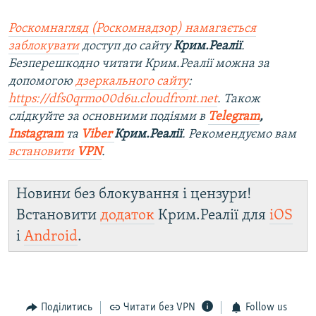
o
l
u
i
Роскомнагляд (Роскомнадзор) намагається
s
d
заблокувати
доступ до сайту
Крим.Реалії
.
s
e
Безперешкодно читати Крим.Реалії можна за
l
допомогою
дзеркального сайту
:
i
https://dfs0qrmo00d6u.cloudfront.net
. Також
d
слідкуйте за основними подіями в
Telegram
,
e
Instagram
та
Viber
Крим.Реалії
. Ре
комендуємо вам
встановити
VPN
.
Новини без блокування і цензури!
Встановити
додаток
Крим.Реалії для
iOS
і
Android
.
Поділитись
Читати без VPN
Follow us