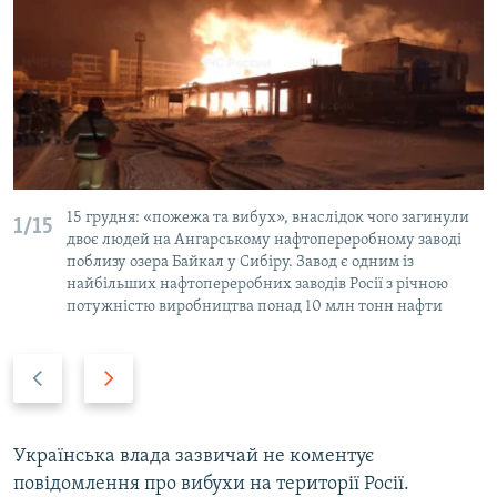
15 грудня: «пожежа та вибух», внаслідок чого загинули
1/15
двоє людей на Ангарському нафтопереробному заводі
поблизу озера Байкал у Сибіру. Завод є одним із
найбільших нафтопереробних заводів Росії з річною
потужністю виробництва понад 10 млн тонн нафти
P
N
r
e
e
x
v
t
Українська влада зазвичай не коментує
i
s
повідомлення про вибухи на території Росії.