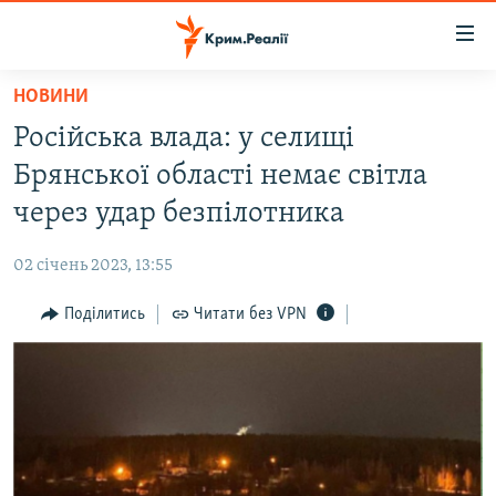
Доступність
посилання
Перейти
НОВИНИ
до
НОВИНИ
Російська влада: у селищі
основного
ВОДА.КРИМ
матеріалу
Брянської області немає світла
ВІДЕО ТА ФОТО
Перейти
через удар безпілотника
до
ПОЛІТИКА
основної
02 січень 2023, 13:55
БЛОГИ
навігації
Перейти
Поділитись
Читати без VPN
ПОГЛЯД
до
ІНТЕРВ'Ю
пошуку
ВСЕ ЗА ДЕНЬ
СПЕЦПРОЕКТИ
ЯК ОБІЙТИ БЛОКУВАННЯ
ДЕПОРТАЦІЯ