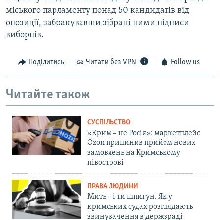
міського парламенту понад 50 кандидатів від
опозиції, забракувавши зібрані ними підписи
виборців.
Поділитись
Читати без VPN
Follow us
Читайте також
СУСПІЛЬСТВО
«Крим – не Росія»: маркетплейс
Ozon припинив прийом нових
замовлень на Кримському
півострові
ПРАВА ЛЮДИНИ
Мить – і ти шпигун. Як у
кримських судах розглядають
звинувачення в держзраді