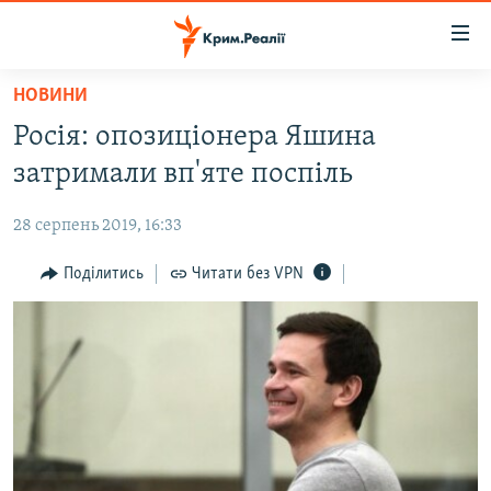
Доступність
посилання
Перейти
НОВИНИ
до
НОВИНИ
Росія: опозиціонера Яшина
основного
ВОДА.КРИМ
матеріалу
затримали вп'яте поспіль
ВІДЕО ТА ФОТО
Перейти
до
28 серпень 2019, 16:33
ПОЛІТИКА
основної
БЛОГИ
Поділитись
Читати без VPN
навігації
Перейти
ПОГЛЯД
до
ІНТЕРВ'Ю
пошуку
ВСЕ ЗА ДЕНЬ
СПЕЦПРОЕКТИ
ЯК ОБІЙТИ БЛОКУВАННЯ
ДЕПОРТАЦІЯ