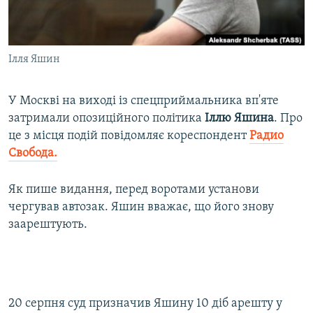
ВІДЕОУРОКИ «ELIFBE»
Русский
СВІДЧЕННЯ ОКУПАЦІЇ
Qırımtatar
Ілля Яшин
УКРАЇНСЬКА ПРОБЛЕМА КРИМУ
ДОЛУЧАЙСЯ!
ІНФОГРАФІКА
У Москві на виході із спецприймальника вп'яте
затримали опозиційного політика
Іллю Яшина
. Про
це з місця подій повідомляє кореспондент​
Радио
Усі сайти RFE/RL
Свобода.
Як пише видання, перед воротами установи
чергував автозак. Яшин вважає, що його знову
заарештують.
20 серпня суд призначив Яшину 10 діб арешту у