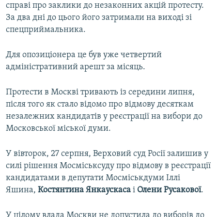
справі про заклики до незаконних акцій протесту.
За два дні до цього його затримали на виході зі
спецприймальника.
Для опозиціонера це був уже четвертий
адміністративний арешт за місяць.
Протести в Москві тривають із середини липня,
після того як стало відомо про відмову десяткам
незалежних кандидатів у реєстрації на вибори до
Московської міської думи.
У вівторок, 27 серпня, Верховий суд Росії залишив у
силі рішення Мосміськсуду про відмову в реєстрації
кандидатами в депутати Мосміськдуми Іллі
Яшина,
Костянтина
Янкаускаса
і
Олени
Русакової
.
У цілому влада Москви не допустила до виборів до