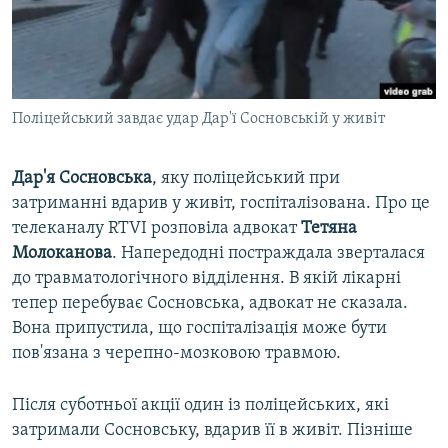
ВІДЕОУРОКИ «ELIFBE»
Русский
СВІДЧЕННЯ ОКУПАЦІЇ
Qırımtatar
УКРАЇНСЬКА ПРОБЛЕМА КРИМУ
Поліцейський завдає удар Дар'ї Сосновській у живіт
ДОЛУЧАЙСЯ!
ІНФОГРАФІКА
Дар'я
Сосновська
, яку поліцейський при
затриманні вдарив у живіт, госпіталізована. Про це
Усі сайти RFE/RL
телеканалу RTVI розповіла адвокат
Тетяна
Молоканова
. Напередодні постраждала зверталася
до травматологічного відділення. В якій лікарні
тепер перебуває Сосновська, адвокат не сказала.
Вона припустила, що госпіталізація може бути
пов'язана з черепно-мозковою травмою.
Після суботньої акції один із поліцейських, які
затримали Сосновську, вдарив її в живіт. Пізніше