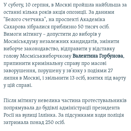
У суботу, 10 серпня, в Москві пройшла найбільша за
останні кілька років акція опозиції. За даними
"Белого счетчика", на проспекті Академіка
Сахарова зібралися приблизно 50 тисяч осіб.
Вимоги мітингу – допустити до виборів у
Мосміськдуму незалежних кандидатів, змінити
виборче законодавство, відправити у відставку
голову Мосміськвиборчкому
Валентина
Горбунова
,
припинити кримінальну справу про масові
заворушення, порушену у зв'язку з подіями 27
липня в Москві, і звільнити 13 осіб, взятих під варту
у цій справі.
Після мітингу невелика частина протестувальників
попрямувала до будівлі адміністрації президента
Росії на вулиці Іллінка. За підсумками ходи поліція
затримала понад 250 осіб.