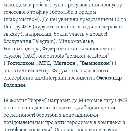
міжвідомча робоча група з регулювання пропуску
голосового трафіку і боротьби з фродом
(шахрайством). До неї увійшли представники 12-го
Центру ФСБ (курують технічні заходи на мережах
зв'язку і, наприклад, брали участь у процесі
блокування Telegram), Мінкомзв'язку,
Роскомнадзора, Федеральної антимонопольної
служби (ФАС), операторів "великої четвірки"
(
"Ростелеком", МТС, "Мегафон",
"Вымпелком"
) і
аналітичний центр "Форум", головою якого є
екскерівник адміністрації президента
Олександр
Волошин
.
18 жовтня "Форум" направив до Мінкомзв'язку і ФСБ
пакет законодавчих ініціатив для "підвищення
ефективності боротьби з неправдивими
повідомленнями про акти тероризму в комплексі з
антифрод заходами". Основна пропозиція групи –