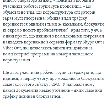
іншого оператора зв'язку, – пояснив РБК один з
учасників робочої групи суть пропозиції. – Це
обумовлено тим, що інфраструктура операторів
зараз мультисервісна: обидва види трафіку
передаються одними і тими ж каналами, блокувати
їх окремо досить проблематично". Крім того, у ФСБ
є дані про те, що дзвінки з помилковими погрозами
надходять переважно з сервісів формату Skype Out і
Viber Out, які дозволяють здійснити дзвінок із
комп'ютерної програми на номери загального
користування.
Ще двоє учасників робочої групи стверджують, що
йдеться, в першу чергу, про можливість блокування
саме голосового зв'язку і СМС. У направленому
пакеті документів немає уточнень – який саме вид
трафіку повинен блокуватися.