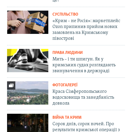
це?
СУСПІЛЬСТВО
«Крим – не Росія»: маркетплейс
Ozon припинив прийом нових
замовлень на Кримському
півострові
ПРАВА ЛЮДИНИ
Мить – і ти шпигун. Як у
кримських судах розглядають
звинувачення в держзраді
ФОТОГАЛЕРЕЇ
Краса Сімферопольського
водосховища та занедбаність
довкола
ВІЙНА ТА КРИМ
Сорок днів, сорок ночей. Про
результати кримської операції з