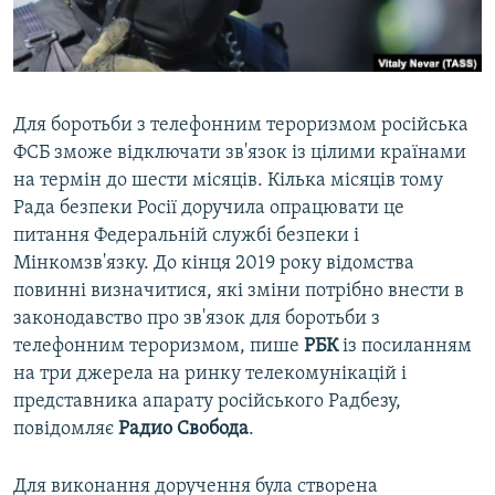
ВІДЕОУРОКИ «ELIFBE»
Русский
СВІДЧЕННЯ ОКУПАЦІЇ
Qırımtatar
УКРАЇНСЬКА ПРОБЛЕМА КРИМУ
Для боротьби з телефонним тероризмом російська
ДОЛУЧАЙСЯ!
ІНФОГРАФІКА
ФСБ зможе відключати зв'язок із цілими країнами
на термін до шести місяців. Кілька місяців тому
Рада безпеки Росії доручила опрацювати це
питання Федеральній службі безпеки і
Усі сайти RFE/RL
Мінкомзв'язку. До кінця 2019 року відомства
повинні визначитися, які зміни потрібно внести в
законодавство про зв'язок для боротьби з
телефонним тероризмом, пише
РБК
із посиланням
на три джерела на ринку телекомунікацій і
представника апарату російського Радбезу,
повідомляє
Радио Свобода
.
Для виконання доручення була створена