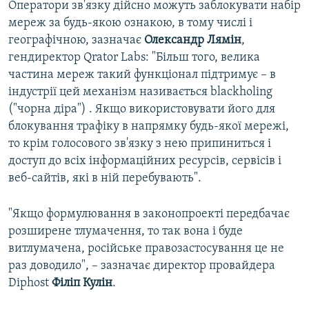
Оператори зв'язку дійсно можуть заблокувати набір
мереж за будь-якою ознакою, в тому числі і
географічною, зазначає
Олександр Лямін
,
гендиректор Qrator Labs: "Більш того, велика
частина мереж такий функціонал підтримує – в
індустрії цей механізм називається blackholing
("чорна діра") . Якщо використовувати його для
блокування трафіку в напрямку будь-якої мережі,
то крім голосового зв'язку з нею припиниться і
доступ до всіх інформаційних ресурсів, сервісів і
веб-сайтів, які в ній перебувають".
"Якщо формулювання в законопроекті передбачає
розширене тлумачення, то так вона і буде
витлумачена, російське правозастосування це не
раз доводило", – зазначає директор провайдера
Diphost
Філіп Кулін
.